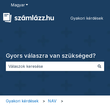
Magyar
Almenü megjelenítése fordításokhoz
Gyakori kérdések
Gyors válaszra van szükséged?
Nincs javaslat, mert üres a keresőmező.
Gyakori kérdések
NAV