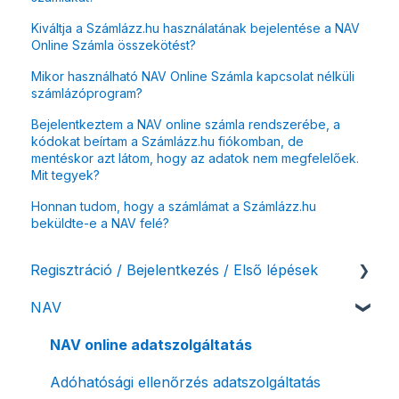
Kiváltja a Számlázz.hu használatának bejelentése a NAV
Online Számla összekötést?
Mikor használható NAV Online Számla kapcsolat nélküli
számlázóprogram?
Bejelentkeztem a NAV online számla rendszerébe, a
kódokat beírtam a Számlázz.hu fiókomban, de
mentéskor azt látom, hogy az adatok nem megfelelőek.
Mit tegyek?
Honnan tudom, hogy a számlámat a Számlázz.hu
beküldte-e a NAV felé?
Regisztráció / Bejelentkezés / Első lépések
NAV
Felhasználó beállításai
Számlázási fiók kezdő beállításai, első lépések
NAV online adatszolgáltatás
Adóhatósági ellenőrzés adatszolgáltatás