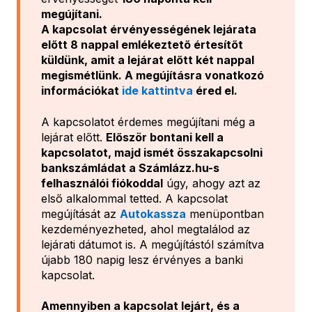
megújítani.
A kapcsolat érvényességének lejárata
előtt 8 nappal emlékeztető értesítőt
küldünk, amit a lejárat előtt két nappal
megismétlünk. A megújításra vonatkozó
információkat
ide kattintva
éred el.
A kapcsolatot érdemes megújítani még a
lejárat előtt.
Először bontani kell a
kapcsolatot, majd ismét összakapcsolni
bankszámládat a Számlázz.hu-s
felhasználói fiókoddal
úgy, ahogy azt az
első alkalommal tetted. A kapcsolat
megújítását az
Autokassza
menüpontban
kezdeményezheted, ahol megtalálod az
lejárati dátumot is. A megújítástól számítva
újabb 180 napig lesz érvényes a banki
kapcsolat.
Amennyiben a kapcsolat lejárt, és a