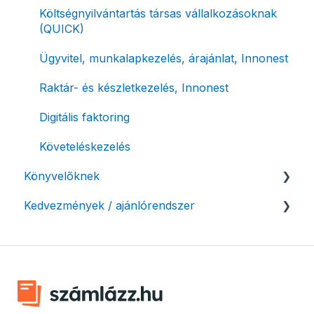
Postai szolgáltatás
Ismétlődő számlázás
Költségnyilvántartás társas vállalkozásoknak
(QUICK)
Évzárás #free csomagban
Ügyvitel, munkalapkezelés, árajánlat, Innonest
Számla nyomtatás / mobilnyomtatók
Raktár- és készletkezelés, Innonest
Termékek, partnerek
Digitális faktoring
Automatikus értesítések
Követeléskezelés
Beállítások módosítása
Könyvelőknek
Számlák kifizetettségének kezelése
Kedvezmények / ajánlórendszer
Listák / adatexport
Fizetési kérelem
Könyvelő program integrációk
Ajánlórendszer
Adózási támogatás egyéni vállalkozásoknak
SMARTBooks
Mobilnyomtatók
Könyvelői hozzáférés
Ingyenes csomag alapítványoknak