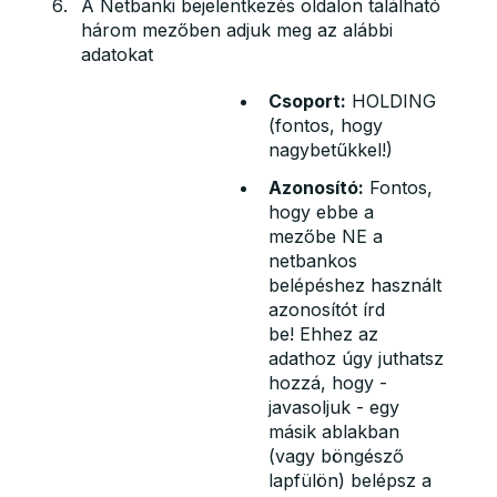
A Netbanki bejelentkezés oldalon található
három mezőben adjuk meg az alábbi
adatokat
Csoport:
HOLDING
(fontos, hogy
nagybetűkkel!)
Azonosító:
Fontos,
hogy ebbe a
mezőbe NE a
netbankos
belépéshez használt
azonosítót írd
be! Ehhez az
adathoz úgy juthatsz
hozzá, hogy -
javasoljuk - egy
másik ablakban
(vagy böngésző
lapfülön) belépsz a