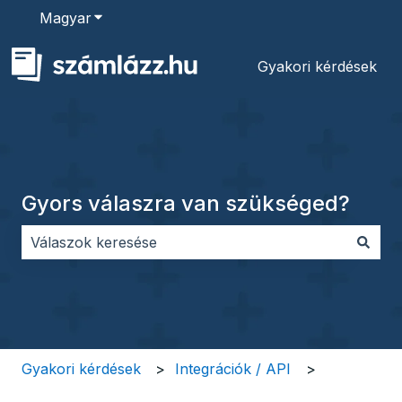
Magyar
Almenü megjelenítése fordításokhoz
Gyakori kérdések
Gyors válaszra van szükséged?
Nincs javaslat, mert üres a keresőmező.
Gyakori kérdések
Integrációk / API