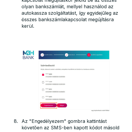
kapcsolat megújításkor jelöld be az összes
olyan bankszámlát, mellyel használod az
autokassza szolgáltatást, így egyidejűleg az
összes bankszámlakapcsolat megújításra
kerül.
Az "Engedélyezem" gombra kattintást
követően az SMS-ben kapott kódot másold