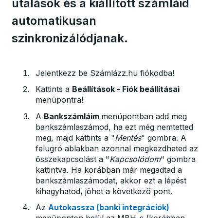
utalások és a kiállított számláid
automatikusan
szinkronizálódjanak.
Jelentkezz be Számlázz.hu fiókodba!
Kattints a
Beállítások - Fiók beállításai
menüpontra!
A
Bankszámláim
menüpontban add meg
bankszámlaszámod, ha ezt még nemtetted
meg, majd kattints a "
Mentés
" gombra. A
felugró ablakban azonnal megkezdheted az
összekapcsolást a "
Kapcsolódom
" gombra
kattintva. Ha korábban már megadtad a
bankszámlaszámodat, akkor ezt a lépést
kihagyhatod, jöhet a következő pont.
Az
Autokassza (banki integrációk)
menüponton belül az MBH-s (korábban