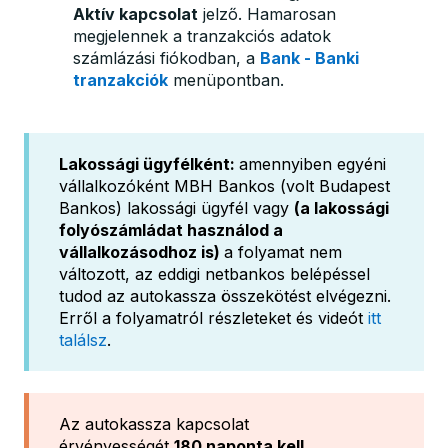
Aktív kapcsolat
jelző. Hamarosan
megjelennek a tranzakciós adatok
számlázási fiókodban, a
Bank - Banki
tranzakciók
menüpontban.
Lakossági ügyfélként:
amennyiben egyéni
vállalkozóként MBH Bankos (volt Budapest
Bankos) lakossági ügyfél vagy
(a lakossági
folyószámládat használod a
vállalkozásodhoz is)
a folyamat nem
változott, az eddigi netbankos belépéssel
tudod az autokassza összekötést elvégezni.
Erről a folyamatról részleteket és videót
itt
találsz
.
Az autokassza kapcsolat
érvényességét
180 naponta kell