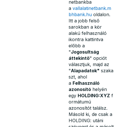
netbankba
a
vallalatinetbank.m
bhbank.hu
oldalon.
Itt a jobb felső
sarokban a kör
alakú felhasználó
ikontra kattintva
előbb a
"
Jogosultság
áttekintő
" opciót
választjuk, majd az
"
Alapadatok"
szaka
szt, ahol
a
Felhasználó
azonosító
helyén
egy
HOLDING:XYZ
f
ormátumú
azonosítót találsz.
Másold ki, de csak a
HOLDING: utáni
szöveget és a másolt