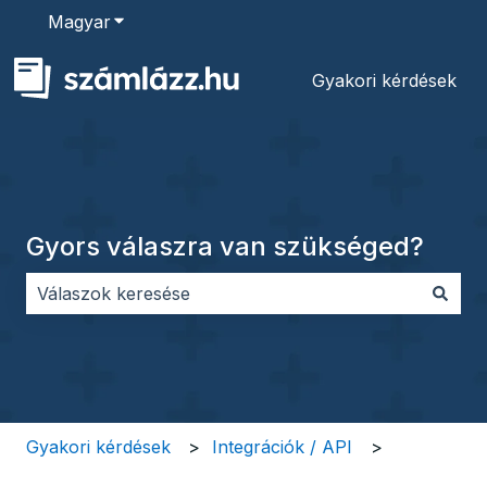
Magyar
Almenü megjelenítése fordításokhoz
Gyakori kérdések
Gyors válaszra van szükséged?
Nincs javaslat, mert üres a keresőmező.
Gyakori kérdések
Integrációk / API