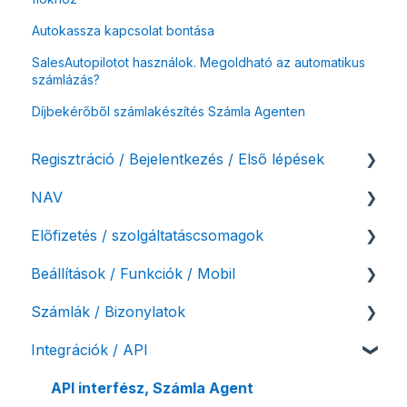
Autokassza kapcsolat bontása
SalesAutopilotot használok. Megoldható az automatikus
számlázás?
Díjbekérőből számlakészítés Számla Agenten
Regisztráció / Bejelentkezés / Első lépések
NAV
Felhasználó beállításai
Előfizetés / szolgáltatáscsomagok
Számlázási fiók kezdő beállításai, első lépések
NAV online adatszolgáltatás
Beállítások / Funkciók / Mobil
Adóhatósági ellenőrzés adatszolgáltatás
Szolgáltatáscsomag kiválasztása
Számlák / Bizonylatok
NAV pénztárgép feladás (PTGSZLAH)
Szolgáltatáscsomag módosítása
Számlakészítés
Integrációk / API
Számlaverzum
Fiók / felhasználó törlése
Mobilapplikáció / MostSzámlázz
Sztornó-, és helyesbítő számla
Díjfizetés / díjtartozás / korlátozás
Bejövő számlák és vevői fiók
Díjbekérő, szállítólevél
API interfész, Számla Agent