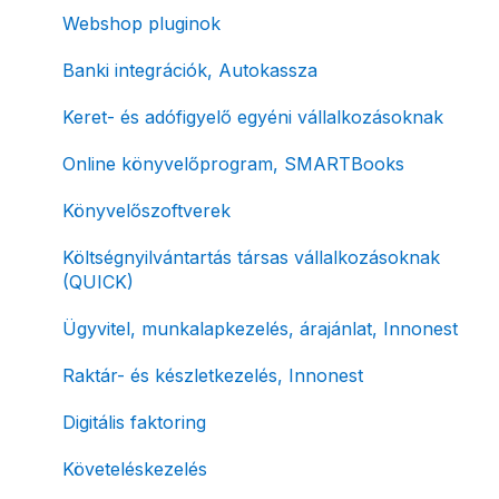
Fizetési módok
Tömeges számlagenerálás
Előlegszámla, végszámla
Webshop pluginok
Tömeges-, és csoportos műveletek
E-számla
Banki integrációk, Autokassza
Megbízott számlakibocsátás / Önszámlázás
Nyugta / e-nyugta
Keret- és adófigyelő egyéni vállalkozásoknak
Online fizetési megoldások
Devizás és idegen nyelvű számlázás
Online könyvelőprogram, SMARTBooks
Archiválás
Számla piszkozat
Könyvelőszoftverek
Postai szolgáltatás
Ismétlődő számlázás
Költségnyilvántartás társas vállalkozásoknak
(QUICK)
Évzárás #free csomagban
Ügyvitel, munkalapkezelés, árajánlat, Innonest
Számla nyomtatás / mobilnyomtatók
Raktár- és készletkezelés, Innonest
Termékek, partnerek
Digitális faktoring
Automatikus értesítések
Követeléskezelés
Beállítások módosítása