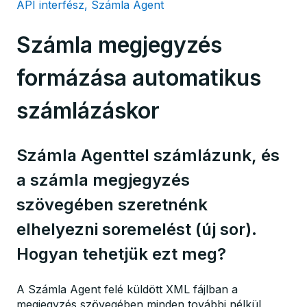
API interfész, Számla Agent
Számla megjegyzés
formázása automatikus
számlázáskor
Számla Agenttel számlázunk, és
a számla megjegyzés
szövegében szeretnénk
elhelyezni soremelést (új sor).
Hogyan tehetjük ezt meg?
A Számla Agent felé küldött XML fájlban a
megjegyzés szövegében minden további nélkül