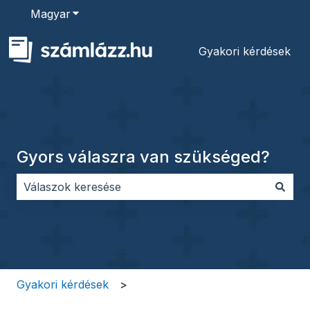
Magyar
Almenü megjelenítése fordításokhoz
Gyakori kérdések
Gyors válaszra van szükséged?
Nincs javaslat, mert üres a keresőmező.
Gyakori kérdések