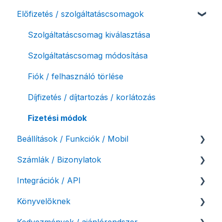
Előfizetés / szolgáltatáscsomagok
Számlázási fiók kezdő beállításai, első lépések
NAV online adatszolgáltatás
Adóhatósági ellenőrzés adatszolgáltatás
Szolgáltatáscsomag kiválasztása
NAV pénztárgép feladás (PTGSZLAH)
Szolgáltatáscsomag módosítása
Számlaverzum
Fiók / felhasználó törlése
Díjfizetés / díjtartozás / korlátozás
Fizetési módok
Beállítások / Funkciók / Mobil
Számlák / Bizonylatok
Számlakészítés
Integrációk / API
Mobilapplikáció / MostSzámlázz
Sztornó-, és helyesbítő számla
Könyvelőknek
Bejövő számlák és vevői fiók
Díjbekérő, szállítólevél
API interfész, Számla Agent