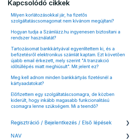
Kapcsolódó cikkek
Milyen korlátozásokkal jár, ha fizetős
szolgáltatáscsomagomat nem kívánom megújítani?
Hogyan tudja a Számlázz.hu ingyenesen biztosítani a
rendszer használatát?
Tartozásomat bankkártyával egyenlítettem ki, és a
befizetésről elektronikus számlát kaptam. Ezt követően
újabb email érkezett, mely szerint "A tranzakció
időtúllépés miatt meghiúsult". Mit jelent ez?
Meg kell adnom minden bankkártyás fizetésnél a
kártyaadatokat?
Előfizettem egy szolgáltatáscsomagra, de közben
kiderült, hogy inkább magasabb funkcionalitású
csomagra lenne szükségem. Mi a teendő?
Regisztráció / Bejelentkezés / Első lépések
NAV
Felhasználó beállításai