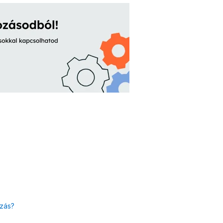
ázás?