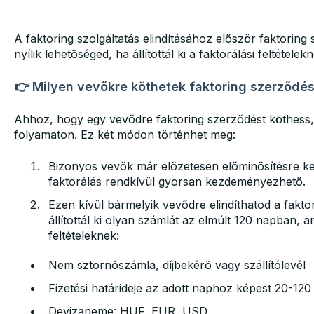
A faktoring szolgáltatás elindításához először faktoring
nyílik lehetőséged, ha állítottál ki a faktorálási feltétele
👉
Milyen vevőkre köthetek faktoring szerződés
Ahhoz, hogy egy vevődre faktoring szerződést köthess, á
folyamaton. Ez két módon történhet meg:
Bizonyos vevők már előzetesen előminősítésre ke
faktorálás rendkívül gyorsan kezdeményezhető.
Ezen kívül bármelyik vevődre elindíthatod a fakto
állítottál ki olyan számlát az elmúlt 120 napban, 
feltételeknek:
Nem sztornószámla, díjbekérő vagy szállítólevél
Fizetési határideje az adott naphoz képest 20-120
Devizaneme: HUF, EUR, USD