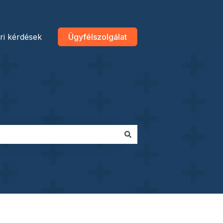
ri kérdések
Ügyfélszolgálat