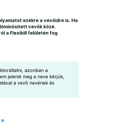
lyamatot ezekre a vevőidre is. Ha
előminősített vevők közé.
 a Flexibill felületén fog
ktoráltatni, azonban a
em jelenik meg a neve kérjük,
álatával a vevő nevének és
 »