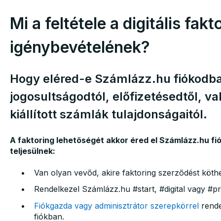
Mi a feltétele a digitális fak
igénybevételének?
Hogy eléred-e Számlázz.hu fiókodban
jogosultságodtól, előfizetésedtől, va
kiállított számlák tulajdonságaitól.
A faktoring lehetőségét akkor éred el Számlázz.hu fi
teljesülnek:
Van olyan vevőd, akire faktoring szerződést köthe
Rendelkezel Számlázz.hu #start, #digital vagy #pro
Fiókgazda vagy adminisztrátor szerepkörrel
rende
fiókban.