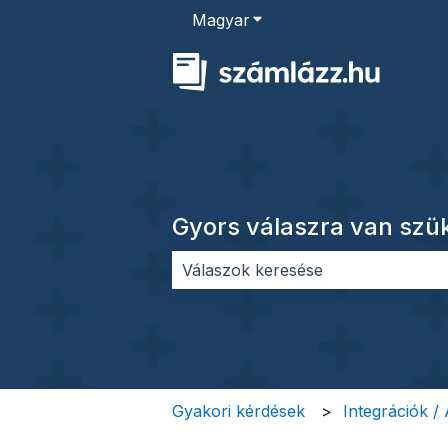
Magyar
Almenü megjelenítése for
Gyors válaszra van sz
Nincs javaslat, mert üres a keres
Gyakori kérdések
Integrációk /