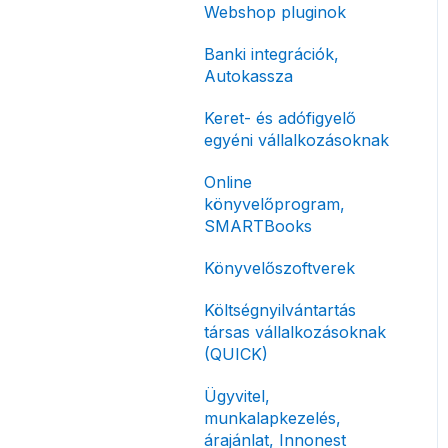
Előlegszámla, végszámla
Webshop pluginok
korlátozás
Tömeges
E-számla
Banki integrációk,
Fizetési módok
számlagenerálás
Autokassza
Nyugta / e-nyugta
Tömeges-, és csoportos
Keret- és adófigyelő
műveletek
Devizás és idegen nyelvű
egyéni vállalkozásoknak
számlázás
Megbízott
Online
számlakibocsátás /
Számla piszkozat
könyvelőprogram,
Önszámlázás
SMARTBooks
Ismétlődő számlázás
Online fizetési
Könyvelőszoftverek
megoldások
Költségnyilvántartás
Archiválás
társas vállalkozásoknak
Postai szolgáltatás
(QUICK)
Évzárás #free
Ügyvitel,
csomagban
munkalapkezelés,
árajánlat, Innonest