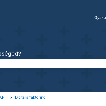
dításokhoz
Gyako
ükséged?
őmező.
 API
Digitális faktoring