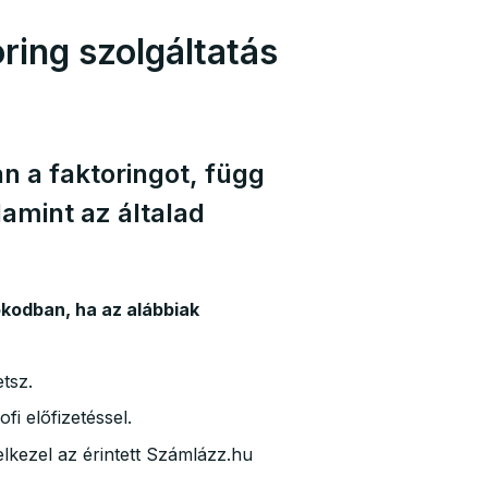
toring szolgáltatás
 a faktoringot, függ
lamint az általad
ókodban, ha az alábbiak
tsz.
fi előfizetéssel.
lkezel az érintett Számlázz.hu