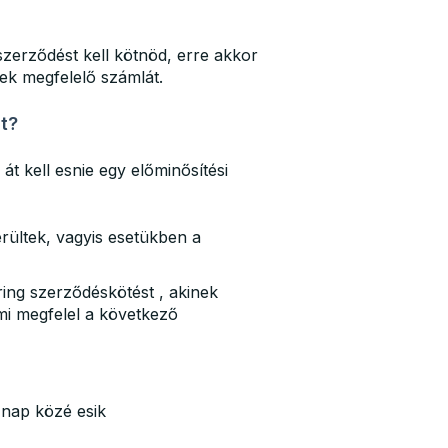
 szerződést kell kötnöd, erre akkor
knek megfelelő számlát.
t?
t kell esnie egy előminősítési
rültek, vagyis esetükben a
ring szerződéskötést , akinek
ami megfelel a következő
 nap közé esik