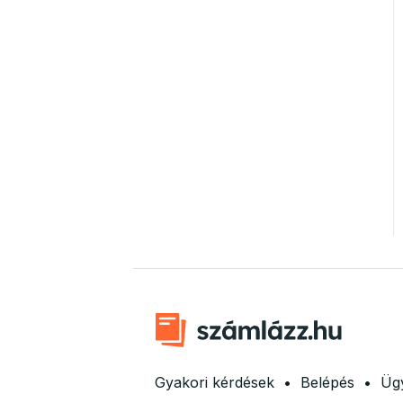
Gyakori kérdések
•
Belépés
•
Ügy