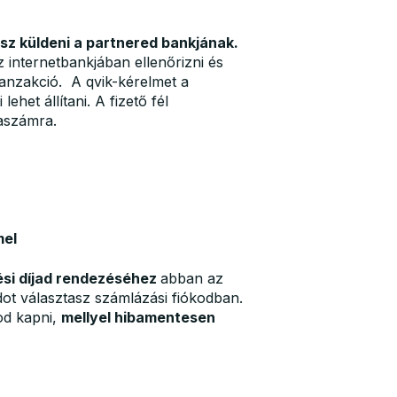
dsz küldeni a partnered bankjának.
 internetbankjában ellenőrizni és
ranzakció. A qvik-kérelmet a
ehet állítani. A fizető fél
laszámra.
mel
ési díjad rendezéséhez
abban az
ódot választasz számlázási fiókodban.
od kapni,
mellyel hibamentesen