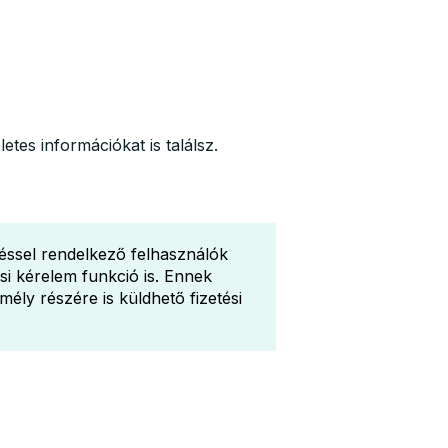
etes információkat is találsz.
ssel rendelkező felhasználók
ési kérelem funkció is. Ennek
ély részére is küldhető fizetési