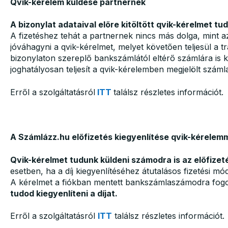
Qvik-kérelem küldése partnernek
A bizonylat adataival előre kitöltött qvik-kérelmet tu
A fizetéshez tehát a partnernek nincs más dolga, mint az
jóváhagyni a qvik-kérelmet, melyet követően teljesül a t
bizonylaton szereplő bankszámlától eltérő számlára is ki l
joghatályosan teljesít a qvik-kérelemben megjelölt szám
Erről a szolgáltatásról
ITT
találsz részletes információt.
A Számlázz.hu előfizetés kiegyenlítése qvik-kérelem
Qvik-kérelmet tudunk küldeni számodra is az előfizet
esetben, ha a díj kiegyenlítéséhez átutalásos fizetési m
A kérelmet a fiókban mentett bankszámlaszámodra fog
tudod kiegyenlíteni a díjat.
Erről a szolgáltatásról
ITT
találsz részletes információt.