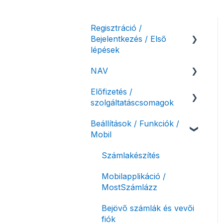
Regisztráció /
Bejelentkezés / Első
lépések
NAV
Felhasználó beállításai
Előfizetés /
Számlázási fiók kezdő
NAV online
szolgáltatáscsomagok
beállításai, első lépések
adatszolgáltatás
Beállítások / Funkciók /
Adóhatósági ellenőrzés
Szolgáltatáscsomag
Mobil
adatszolgáltatás
kiválasztása
NAV pénztárgép feladás
Szolgáltatáscsomag
Számlakészítés
(PTGSZLAH)
módosítása
Mobilapplikáció /
Számlaverzum
Fiók / felhasználó
MostSzámlázz
törlése
Bejövő számlák és vevői
Díjfizetés / díjtartozás /
fiók