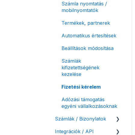
Számla nyomtatás /
mobilnyomtatók
Termékek, partnerek
Automatikus értesítések
Beállítások módosítása
Számlák
kifizetettségének
kezelése
Fizetési kérelem
Adózási támogatás
egyéni vállalkozásoknak
Számlák / Bizonylatok
Integrációk / API
Sztornó-, és helyesbítő