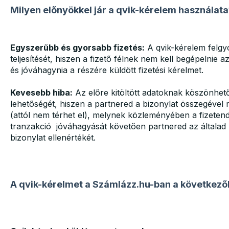
Milyen előnyökkel jár a qvik-kérelem használata
Egyszerűbb és gyorsabb fizetés:
A qvik-kérelem felgyo
teljesítését, hiszen a fizető félnek nem kell begépelnie az
és jóváhagynia a részére küldött fizetési kérelmet.
Kevesebb hiba:
Az előre kitöltött adatoknak köszönhető
lehetőségét, hiszen a partnered a bizonylat összegével
(attól nem térhet el), melynek közleményében a fizeten
tranzakció jóváhagyását követően partnered az általa
bizonylat ellenértékét.
A qvik-kérelmet a Számlázz.hu-ban a következő