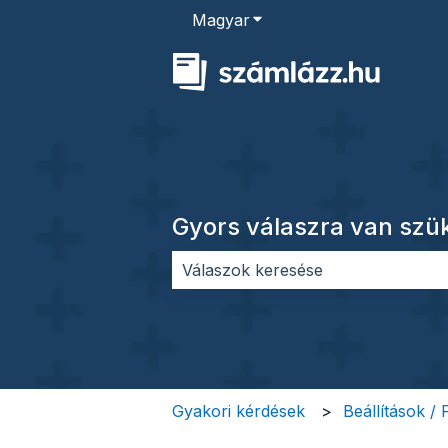
Magyar
Almenü megjelenítése for
Gyors válaszra van sz
Nincs javaslat, mert üres a keres
Gyakori kérdések
Beállítások /