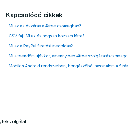
Kapcsolódó cikkek
Mi az az évzárás a #free csomagban?
CSV fájl: Mi az és hogyan hozzam létre?
Mi az a PayPal fizetési megoldás?
Mi a teendőm újévkor, amennyiben #free szolgáltatáscsomag
Mobilon Android rendszerben, böngészőből használom a Számlá
félszolgálat