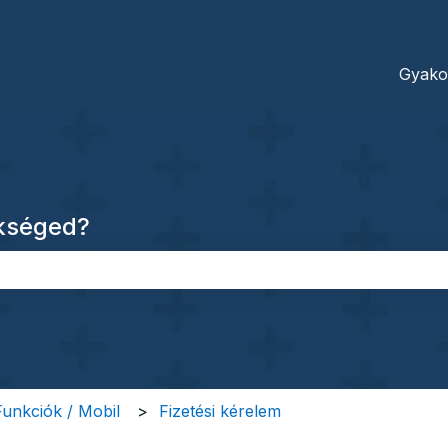
dításokhoz
Gyako
ükséged?
őmező.
 Funkciók / Mobil
Fizetési kérelem