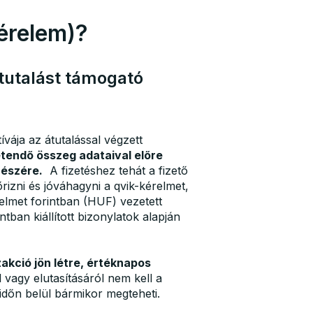
kérelem)?
tutalást támogató
ívája az átutalással végzett
etendő összeg adataival előre
részére.
A fizetéshez tehát a fizető
rizni és jóváhagyni a qvik-kérelmet,
relmet forintban (HUF) vezetett
tban kiállított bizonylatok alapján
akció jön létre, értéknapos
vagy elutasításáról nem kell a
időn belül bármikor megteheti.