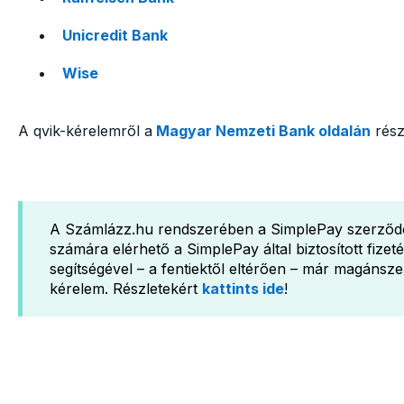
Unicredit Bank
Wise
A qvik-kérelemről a
Magyar Nemzeti Bank oldalán
részl
A Számlázz.hu rendszerében a SimplePay szerződé
számára elérhető a SimplePay által biztosított fizet
segítségével – a fentiektől eltérően – már magánszem
kérelem. Részletekért
kattints ide
!