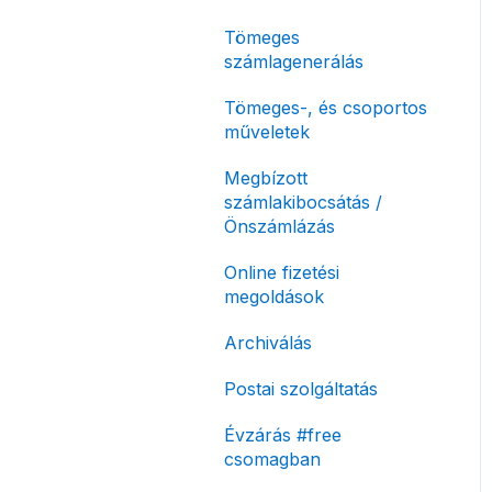
korlátozás
Tömeges
Fizetési módok
számlagenerálás
Tömeges-, és csoportos
műveletek
Megbízott
számlakibocsátás /
Önszámlázás
Online fizetési
megoldások
Archiválás
Postai szolgáltatás
Évzárás #free
csomagban