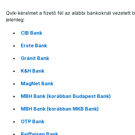
Qvik-kérelmet a fizető fél az alábbi bankoknál vezetett
jelenleg:
CIB Bank
Erste Bank
Gránit Bank
K&H Bank
MagNet Bank
MBH Bank (korábban Budapest Bank)
MBH Bank (korábban MKB Bank)
OTP Bank
Raiffeisen Bank