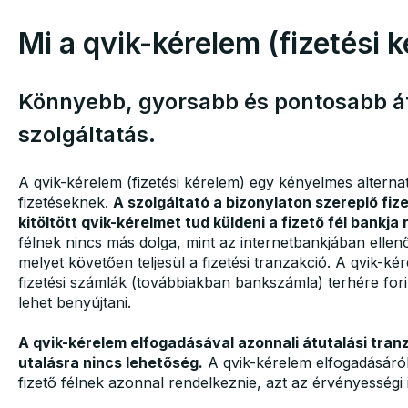
Mi a qvik-kérelem (fizetési 
Könnyebb, gyorsabb és pontosabb á
szolgáltatás.
A qvik-kérelem (fizetési kérelem) egy kényelmes alternat
fizetéseknek.
A szolgáltató a bizonylaton szereplő fiz
kitöltött qvik-kérelmet tud küldeni a fizető fél bankja 
félnek nincs más dolga, mint az internetbankjában ellenő
melyet követően teljesül a fizetési tranzakció. A qvik-ké
fizetési számlák (továbbiakban bankszámla) terhére forin
lehet benyújtani.
A qvik-kérelem elfogadásával azonnali átutalási tranz
utalásra nincs lehetőség.
A qvik-kérelem elfogadásáról 
fizető félnek azonnal rendelkeznie, azt az érvényességi 