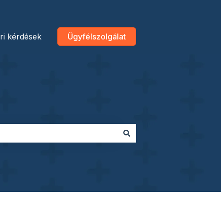
ri kérdések
Ügyfélszolgálat