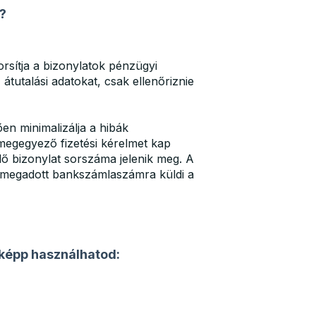
?
rsítja a bizonylatok pénzügyi
 átutalási adatokat, csak ellenőriznie
en minimalizálja a hibák
 megegyező fizetési kérelmet kap
dő bizonylat sorszáma jelenik meg. A
d megadott bankszámlaszámra küldi a
képp használhatod: