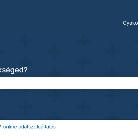
dításokhoz
Gyako
ükséged?
őmező.
 online adatszolgáltatás