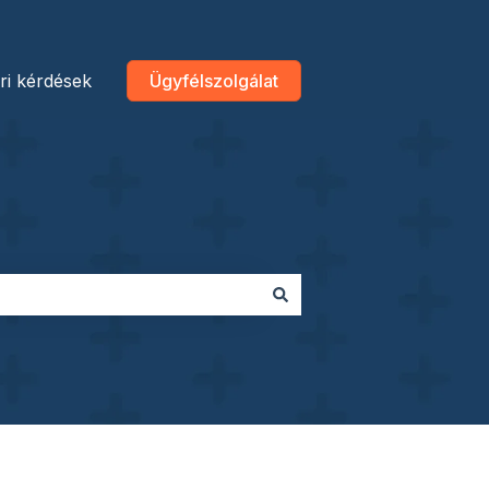
ri kérdések
Ügyfélszolgálat