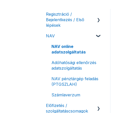
Regisztráció /
Bejelentkezés / Első
lépések
NAV
Felhasználó beállításai
Számlázási fiók kezdő
NAV online
beállításai, első lépések
adatszolgáltatás
Adóhatósági ellenőrzés
adatszolgáltatás
NAV pénztárgép feladás
(PTGSZLAH)
Számlaverzum
Előfizetés /
szolgáltatáscsomagok