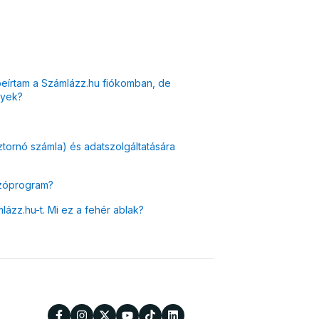
eírtam a Számlázz.hu fiókomban, de
gyek?
sztornó számla) és adatszolgáltatására
ázóprogram?
zz.hu-t. Mi ez a fehér ablak?