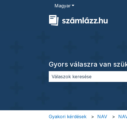
Magyar
Almenü megjelenítése for
Gyors válaszra van sz
Nincs javaslat, mert üres a keres
Gyakori kérdések
NAV
NAV