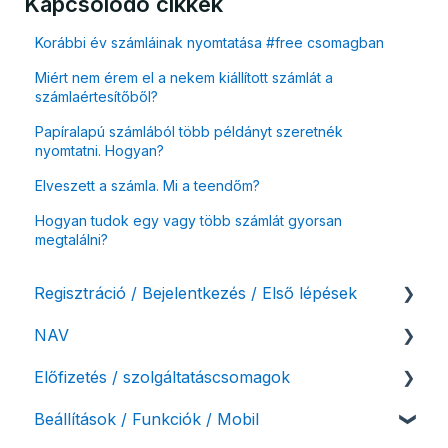
Kapcsolódó cikkek
Korábbi év számláinak nyomtatása #free csomagban
Miért nem érem el a nekem kiállított számlát a
számlaértesítőből?
Papíralapú számlából több példányt szeretnék
nyomtatni. Hogyan?
Elveszett a számla. Mi a teendőm?
Hogyan tudok egy vagy több számlát gyorsan
megtalálni?
Regisztráció / Bejelentkezés / Első lépések
NAV
Felhasználó beállításai
Előfizetés / szolgáltatáscsomagok
Számlázási fiók kezdő beállításai, első lépések
NAV online adatszolgáltatás
Beállítások / Funkciók / Mobil
Adóhatósági ellenőrzés adatszolgáltatás
Szolgáltatáscsomag kiválasztása