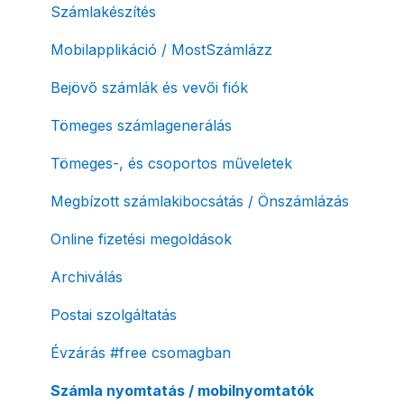
NAV pénztárgép feladás (PTGSZLAH)
Szolgáltatáscsomag módosítása
Számlakészítés
Számlaverzum
Fiók / felhasználó törlése
Mobilapplikáció / MostSzámlázz
Díjfizetés / díjtartozás / korlátozás
Bejövő számlák és vevői fiók
Fizetési módok
Tömeges számlagenerálás
Tömeges-, és csoportos műveletek
Megbízott számlakibocsátás / Önszámlázás
Online fizetési megoldások
Archiválás
Postai szolgáltatás
Évzárás #free csomagban
Számla nyomtatás / mobilnyomtatók