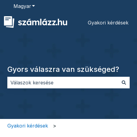
Magyar
Almenü megjelenítése fordításokhoz
Gyakori kérdések
Gyors válaszra van szükséged?
Nincs javaslat, mert üres a keresőmező.
Gyakori kérdések