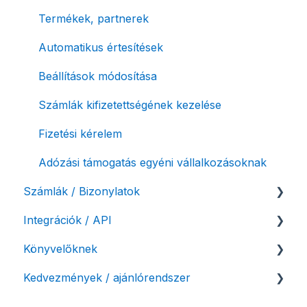
Termékek, partnerek
Automatikus értesítések
Beállítások módosítása
Számlák kifizetettségének kezelése
Fizetési kérelem
Adózási támogatás egyéni vállalkozásoknak
Számlák / Bizonylatok
Integrációk / API
Sztornó-, és helyesbítő számla
Könyvelőknek
Díjbekérő, szállítólevél
API interfész, Számla Agent
Kedvezmények / ajánlórendszer
Előlegszámla, végszámla
Webshop pluginok
Listák / adatexport
E-számla
Banki integrációk, Autokassza
Könyvelő program integrációk
Ajánlórendszer