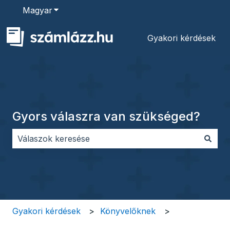
Magyar
Almenü megjelenítése fordításokhoz
Gyakori kérdések
Gyors válaszra van szükséged?
Nincs javaslat, mert üres a keresőmező.
Gyakori kérdések
Könyvelőknek