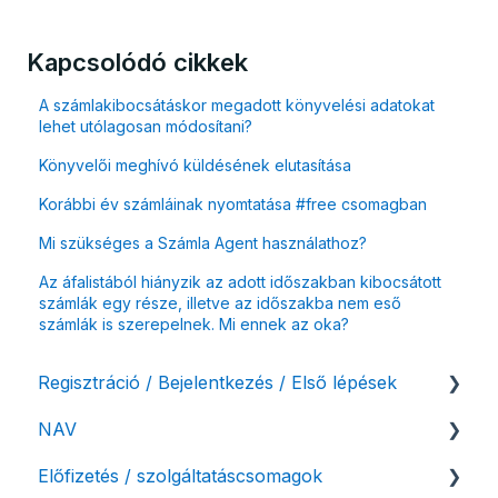
Kapcsolódó cikkek
A számlakibocsátáskor megadott könyvelési adatokat
lehet utólagosan módosítani?
Könyvelői meghívó küldésének elutasítása
Korábbi év számláinak nyomtatása #free csomagban
Mi szükséges a Számla Agent használathoz?
Az áfalistából hiányzik az adott időszakban kibocsátott
számlák egy része, illetve az időszakba nem eső
számlák is szerepelnek. Mi ennek az oka?
Regisztráció / Bejelentkezés / Első lépések
NAV
Felhasználó beállításai
Előfizetés / szolgáltatáscsomagok
Számlázási fiók kezdő beállításai, első lépések
NAV online adatszolgáltatás