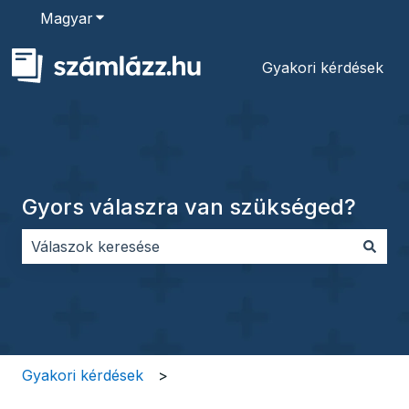
Magyar
Almenü megjelenítése fordításokhoz
Gyakori kérdések
Gyors válaszra van szükséged?
Nincs javaslat, mert üres a keresőmező.
Gyakori kérdések