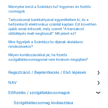
Mennyibe kerül a Számlázz.hu? Ingyenes és fizetős
csomagok
Tartozásomat bankkártyával egyenlítettem ki, és a
befizetésről elektronikus számlát kaptam. Ezt követően
újabb email érkezett, mely szerint "A tranzakció
időtúllépés miatt meghiúsult". Mit jelent ez?
Mire figyeljek a Számlázz.hu díjának átutalásos
rendezésekor?
Milyen korlátozásokkal jár, ha fizetős
szolgáltatáscsomagomat nem kívánom megújítani?
Regisztráció / Bejelentkezés / Első lépések
NAV
Felhasználó beállításai
Előfizetés / szolgáltatáscsomagok
Számlázási fiók kezdő beállításai, első lépések
NAV online adatszolgáltatás
Adóhatósági ellenőrzés adatszolgáltatás
Szolgáltatáscsomag kiválasztása