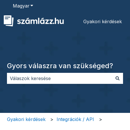
Magyar
Almenü megjelenítése fordításokhoz
Gyakori kérdések
Gyors válaszra van szükséged?
Nincs javaslat, mert üres a keresőmező.
Gyakori kérdések
Integrációk / API