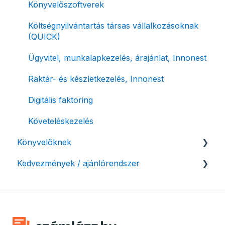
Archiválás
Számla piszkozat
Könyvelőszoftverek
Postai szolgáltatás
Ismétlődő számlázás
Költségnyilvántartás társas vállalkozásoknak
(QUICK)
Évzárás #free csomagban
Ügyvitel, munkalapkezelés, árajánlat, Innonest
Számla nyomtatás / mobilnyomtatók
Raktár- és készletkezelés, Innonest
Termékek, partnerek
Digitális faktoring
Automatikus értesítések
Követeléskezelés
Beállítások módosítása
Könyvelőknek
Számlák kifizetettségének kezelése
Kedvezmények / ajánlórendszer
Listák / adatexport
Fizetési kérelem
Könyvelő program integrációk
Ajánlórendszer
Adózási támogatás egyéni vállalkozásoknak
SMARTBooks
Mobilnyomtatók