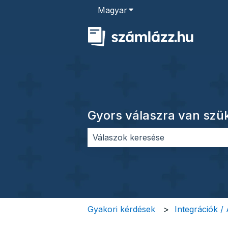
Magyar
Almenü megjelenítése for
Gyors válaszra van sz
Nincs javaslat, mert üres a keres
Gyakori kérdések
Integrációk /