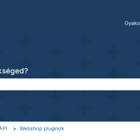
dításokhoz
Gyako
ükséged?
őmező.
 API
Webshop pluginok