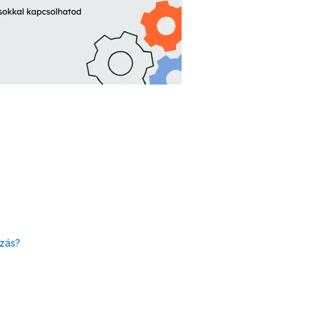
ázás?