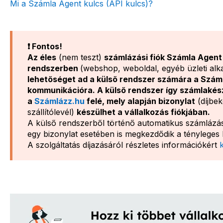
Mi a Számla Agent kulcs (API kulcs)?
❗ Fontos!
Az éles
(nem teszt)
számlázási fiók Számla Agent
rendszerben
(webshop, weboldal, egyéb üzleti al
lehetőséget ad a külső rendszer számára a Száml
kommunikációra. A külső rendszer így számlakészí
a
Számlázz.hu
felé, mely alapján bizonylat
(díjbek
szállítólevél)
készülhet a vállalkozás fiókjában.
A külső rendszerből történő automatikus számlázás 
egy bizonylat esetében is megkezdődik a tényleges 
A szolgáltatás díjazásáról részletes információkért
k