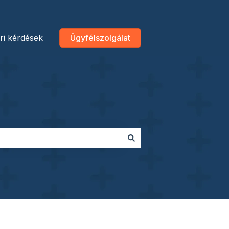
ri kérdések
Ügyfélszolgálat