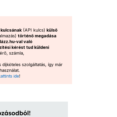
 kulcsának
(API kulcs)
külső
kalmazás)
történő megadása
ázz.hu-val való
tési kérést tud küldeni
érő, számla,
díjköteles szolgáltatás, így már
használat.
attints ide
!