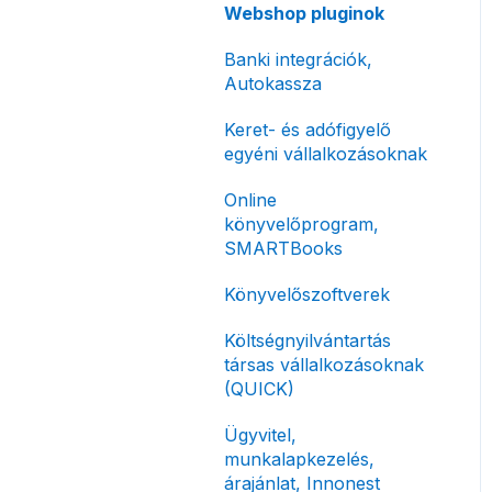
Előlegszámla, végszámla
Webshop pluginok
korlátozás
Tömeges
E-számla
Banki integrációk,
Fizetési módok
számlagenerálás
Autokassza
Nyugta / e-nyugta
Tömeges-, és csoportos
Keret- és adófigyelő
műveletek
Devizás és idegen nyelvű
egyéni vállalkozásoknak
számlázás
Megbízott
Online
számlakibocsátás /
Számla piszkozat
könyvelőprogram,
Önszámlázás
SMARTBooks
Ismétlődő számlázás
Online fizetési
Könyvelőszoftverek
megoldások
Költségnyilvántartás
Archiválás
társas vállalkozásoknak
Postai szolgáltatás
(QUICK)
Évzárás #free
Ügyvitel,
csomagban
munkalapkezelés,
árajánlat, Innonest