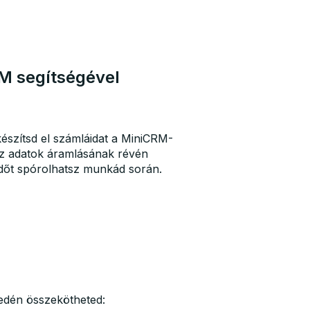
M segítségével
készítsd el számláidat a MiniCRM-
Az adatok áramlásának révén
 időt spórolhatsz munkád során.
edén összekötheted: