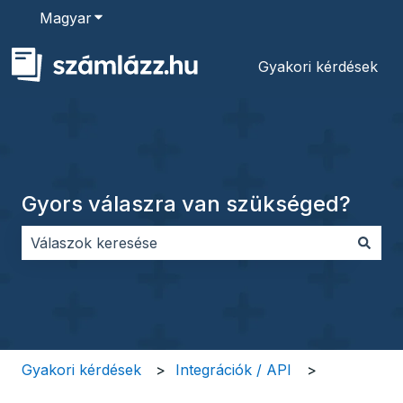
Magyar
Almenü megjelenítése fordításokhoz
Gyakori kérdések
Gyors válaszra van szükséged?
Nincs javaslat, mert üres a keresőmező.
Gyakori kérdések
Integrációk / API