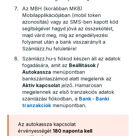
Az MBH (korábban MKB)
Mobilapplikációjában (mobil token
azonosítás) vagy az SMS-ben kapott kód
segítségével hagyd jóvá az összekötést,
majd várd meg, míg az engedélyezési
folyamat után a bank visszairányít a
Számlázz.hu felületére!
Számlázz.hu-s fiókod készen áll az adatok
fogadására, amit az
Beállítások /
Autokassza
menüpontban
bankszámlaszámod alatt megjelenik az
Aktív kapcsolat
jelző. Hamarosan
megjelennek az első tranzakciós adatok
számlázási fiókodban, a
Bank - Banki
tranzakciók
menüpontban.
Az autokassza kapcsolat
érvényességét
180 naponta kell