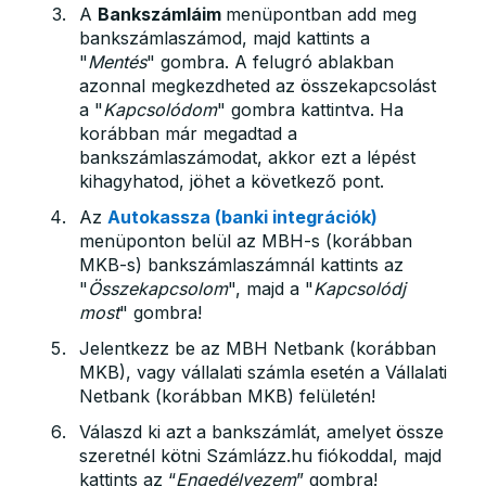
A
Bankszámláim
menüpontban add meg
bankszámlaszámod, majd kattints a
"
Mentés
" gombra. A felugró ablakban
azonnal megkezdheted az összekapcsolást
a "
Kapcsolódom
" gombra kattintva. Ha
korábban már megadtad a
bankszámlaszámodat, akkor ezt a lépést
kihagyhatod, jöhet a következő pont.
Az
Autokassza (banki integrációk)
menüponton belül az MBH-s (korábban
MKB-s) bankszámlaszámnál kattints az
"
Összekapcsolom
", majd a "
Kapcsolódj
most
" gombra!
Jelentkezz be az MBH Netbank (korábban
MKB), vagy vállalati számla esetén a Vállalati
Netbank (korábban MKB) felületén!
Válaszd ki azt a bankszámlát, amelyet össze
szeretnél kötni Számlázz.hu fiókoddal, majd
kattints az “
Engedélyezem
” gombra!