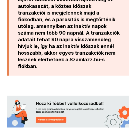
autokasszát, a köztes időszak
tranzakciói is megjelennek majd a
fiókodban, és a párosítás is megtörténik
utólag, amennyiben az inaktív napok
száma nem több 90 napnál. A tranzakciók
adatait tehát 90 napra visszamenőleg
hívjuk le, így ha az inaktív időszak ennél
hosszabb, akkor egyes tranzakciók nem
lesznek elérhetőek a Számlázz.hu-s
fiókban.