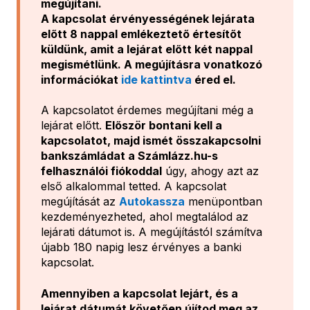
megújítani.
A kapcsolat érvényességének lejárata
előtt 8 nappal emlékeztető értesítőt
küldünk, amit a lejárat előtt két nappal
megismétlünk. A megújításra vonatkozó
információkat
ide kattintva
éred el.
A kapcsolatot érdemes megújítani még a
lejárat előtt.
Először bontani kell a
kapcsolatot, majd ismét összakapcsolni
bankszámládat a Számlázz.hu-s
felhasználói fiókoddal
úgy, ahogy azt az
első alkalommal tetted. A kapcsolat
megújítását az
Autokassza
menüpontban
kezdeményezheted, ahol megtalálod az
lejárati dátumot is. A megújítástól számítva
újabb 180 napig lesz érvényes a banki
kapcsolat.
Amennyiben a kapcsolat lejárt, és a
lejárat dátumát követően újítod meg az