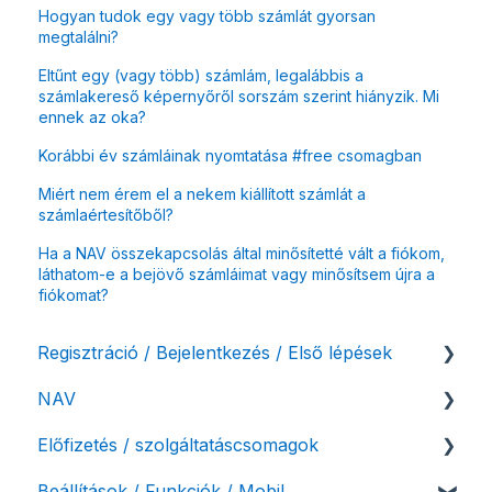
Hogyan tudok egy vagy több számlát gyorsan
megtalálni?
Eltűnt egy (vagy több) számlám, legalábbis a
számlakereső képernyőről sorszám szerint hiányzik. Mi
ennek az oka?
Korábbi év számláinak nyomtatása #free csomagban
Miért nem érem el a nekem kiállított számlát a
számlaértesítőből?
Ha a NAV összekapcsolás által minősítetté vált a fiókom,
láthatom-e a bejövő számláimat vagy minősítsem újra a
fiókomat?
Regisztráció / Bejelentkezés / Első lépések
NAV
Felhasználó beállításai
Előfizetés / szolgáltatáscsomagok
Számlázási fiók kezdő beállításai, első lépések
NAV online adatszolgáltatás
Beállítások / Funkciók / Mobil
Adóhatósági ellenőrzés adatszolgáltatás
Szolgáltatáscsomag kiválasztása