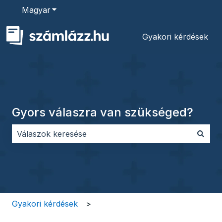
Magyar
Almenü megjelenítése fordításokhoz
Gyakori kérdések
Gyors válaszra van szükséged?
Nincs javaslat, mert üres a keresőmező.
Gyakori kérdések