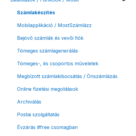
NAV pénztárgép feladás (PTGSZLAH)
Szolgáltatáscsomag módosítása
Számlakészítés
Számlaverzum
Fiók / felhasználó törlése
Mobilapplikáció / MostSzámlázz
Díjfizetés / díjtartozás / korlátozás
Bejövő számlák és vevői fiók
Fizetési módok
Tömeges számlagenerálás
Tömeges-, és csoportos műveletek
Megbízott számlakibocsátás / Önszámlázás
Online fizetési megoldások
Archiválás
Postai szolgáltatás
Évzárás #free csomagban