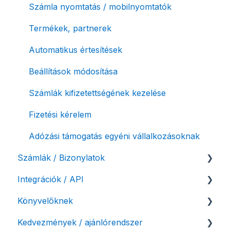
Számla nyomtatás / mobilnyomtatók
Termékek, partnerek
Automatikus értesítések
Beállítások módosítása
Számlák kifizetettségének kezelése
Fizetési kérelem
Adózási támogatás egyéni vállalkozásoknak
Számlák / Bizonylatok
Integrációk / API
Sztornó-, és helyesbítő számla
Könyvelőknek
Díjbekérő, szállítólevél
API interfész, Számla Agent
Kedvezmények / ajánlórendszer
Előlegszámla, végszámla
Webshop pluginok
Listák / adatexport