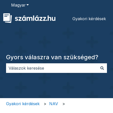
Magyar
Almenü megjelenítése fordításokhoz
Gyakori kérdések
Gyors válaszra van szükséged?
Nincs javaslat, mert üres a keresőmező.
Gyakori kérdések
NAV