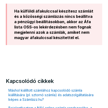
Ha külföldi áfakulccsal készítesz számlát
és a közösségi számlázás nincs beállítva
a pénzügyi beállításokban, akkor az Áfa
lista OSS-os lekérdezésben nem fognak
megjelenni azok a számlák, amiket nem
magyar áfakulccsal készítettél el.
Kapcsolódó cikkek
Máshol kiállított számlához kapcsolódó számla
kiállítására (pl. sztornó számla) és adatszolgáltatására
képes a Számlázz.hu?
Bejelentkeztem a NAV online számla rendszerébe, a