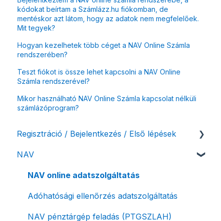
kódokat beírtam a Számlázz.hu fiókomban, de
mentéskor azt látom, hogy az adatok nem megfelelőek.
Mit tegyek?
Hogyan kezelhetek több céget a NAV Online Számla
rendszerében?
Teszt fiókot is össze lehet kapcsolni a NAV Online
Számla rendszerével?
Mikor használható NAV Online Számla kapcsolat nélküli
számlázóprogram?
Regisztráció / Bejelentkezés / Első lépések
NAV
Felhasználó beállításai
Számlázási fiók kezdő beállításai, első lépések
NAV online adatszolgáltatás
Adóhatósági ellenőrzés adatszolgáltatás
NAV pénztárgép feladás (PTGSZLAH)