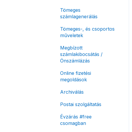
korlátozás
Tömeges
Fizetési módok
számlagenerálás
Tömeges-, és csoportos
műveletek
Megbízott
számlakibocsátás /
Önszámlázás
Online fizetési
megoldások
Archiválás
Postai szolgáltatás
Évzárás #free
csomagban