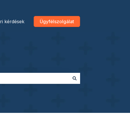
ri kérdések
Ügyfélszolgálat