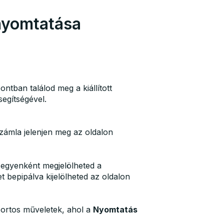
nyomtatása
tban találod meg a kiállított
egítségével.
 számla jelenjen meg az oldalon
y egyenként megjelölheted a
 bepipálva kijelölheted az oldalon
ortos műveletek, ahol a
Nyomtatás