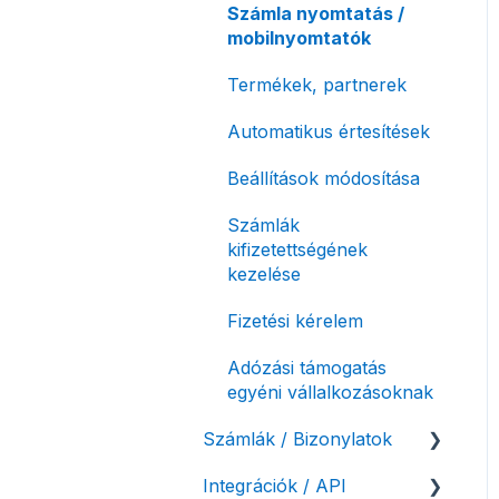
Számla nyomtatás /
mobilnyomtatók
Termékek, partnerek
Automatikus értesítések
Beállítások módosítása
Számlák
kifizetettségének
kezelése
Fizetési kérelem
Adózási támogatás
egyéni vállalkozásoknak
Számlák / Bizonylatok
Integrációk / API
Sztornó-, és helyesbítő