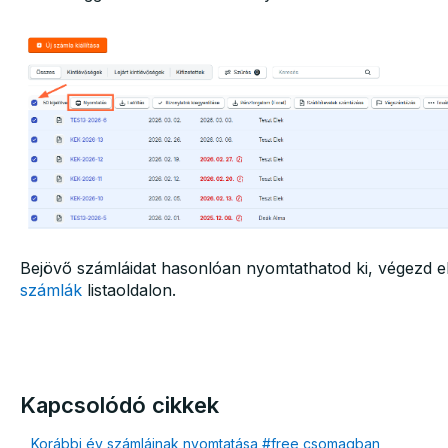
Bejövő számláidat hasonlóan nyomtathatod ki, végezd e
számlák
listaoldalon.
Kapcsolódó cikkek
Korábbi év számláinak nyomtatása #free csomagban