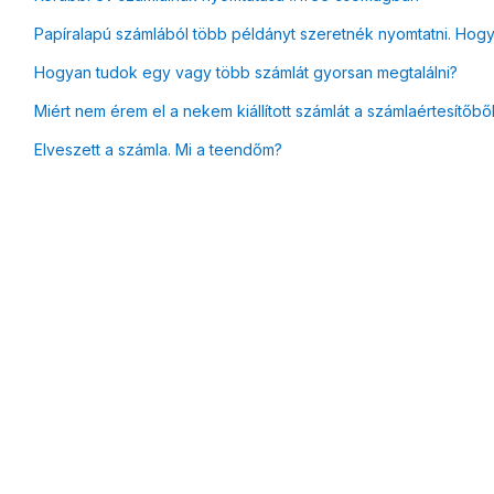
Papíralapú számlából több példányt szeretnék nyomtatni. Hog
Hogyan tudok egy vagy több számlát gyorsan megtalálni?
Miért nem érem el a nekem kiállított számlát a számlaértesítőbő
Elveszett a számla. Mi a teendőm?