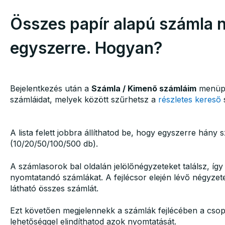
Összes papír alapú számla 
egyszerre. Hogyan?
Bejelentkezés után a
Számla / Kimenő számláim
menüpon
számláidat, melyek között szűrhetsz a
részletes kereső
s
A lista felett jobbra állíthatod be, hogy egyszerre hány
(10/20/50/100/500 db).
A számlasorok bal oldalán jelölőnégyzeteket találsz, íg
nyomtatandó számlákat. A fejlécsor elején lévő négyzetet
látható összes számlát.
Ezt követően megjelennekk a számlák fejlécében a csop
lehetőséggel elindíthatod azok nyomtatását.