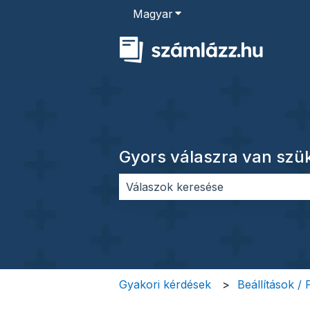
Magyar
Almenü megjelenítése for
Gyors válaszra van sz
Nincs javaslat, mert üres a keres
Gyakori kérdések
Beállítások /