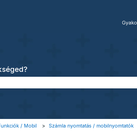
dításokhoz
Gyako
ükséged?
őmező.
 Funkciók / Mobil
Számla nyomtatás / mobilnyomtatók