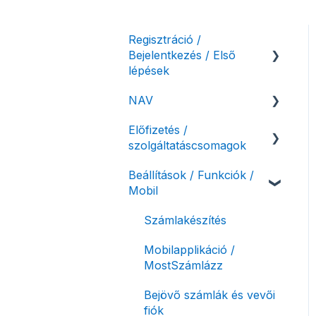
Regisztráció /
Bejelentkezés / Első
lépések
NAV
Felhasználó beállításai
Előfizetés /
Számlázási fiók kezdő
NAV online
szolgáltatáscsomagok
beállításai, első lépések
adatszolgáltatás
Beállítások / Funkciók /
Adóhatósági ellenőrzés
Szolgáltatáscsomag
Mobil
adatszolgáltatás
kiválasztása
NAV pénztárgép feladás
Szolgáltatáscsomag
Számlakészítés
(PTGSZLAH)
módosítása
Mobilapplikáció /
Számlaverzum
Fiók / felhasználó
MostSzámlázz
törlése
Bejövő számlák és vevői
Díjfizetés / díjtartozás /
fiók