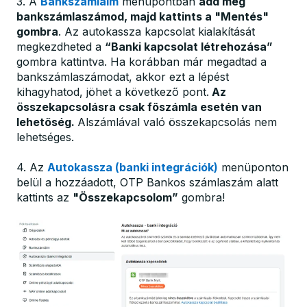
3. A
Bankszámláim
menüpontban
add meg
bankszámlaszámod, majd kattints a "Mentés"
gombra
. Az autokassza kapcsolat kialakítását
megkezdheted a
“Banki kapcsolat létrehozása”
gombra kattintva. Ha korábban már megadtad a
bankszámlaszámodat, akkor ezt a lépést
kihagyhatod, jöhet a következő pont.
Az
összekapcsolásra csak főszámla esetén van
lehetőség.
Alszámlával való összekapcsolás nem
lehetséges.
4. Az
Autokassza (banki integrációk)
menüponton
belül a hozzáadott, OTP Bankos számlaszám alatt
kattints az
"Összekapcsolom”
gombra!