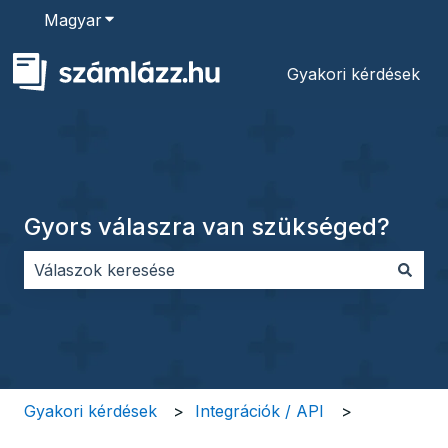
Magyar
Almenü megjelenítése fordításokhoz
Gyakori kérdések
Gyors válaszra van szükséged?
Nincs javaslat, mert üres a keresőmező.
Gyakori kérdések
Integrációk / API