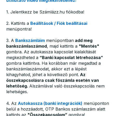
útmutató videó megtekintéséhez
!
1. Jelentkezz be Számlázz.hu fiókodba!
2. Kattints a
Beállítások / Fiók beállításai
menüpontra!
3. A
Bankszámláim
menüpontban
add meg
bankszámlaszámod
, majd kattints a
"Mentés"
gombra. Az autokassza kapcsolat kialakítását
megkezdheted a
“Banki kapcsolat létrehozása”
gombra kattintva. Ha korábban már megadtad a
bankszámlaszámodat, akkor ezt a lépést
kihagyhatod, jöhet a következő pont.
Az
összekapcsolásra csak főszámla esetén van
lehetőség.
Alszámlával való összekapcsolás nem
lehetséges.
4. Az
Autokassza (banki integrációk)
menüponton
belül a hozzáadott, OTP Bankos számlaszám alatt
kattints az
"Összekapcsolom”
gombra!