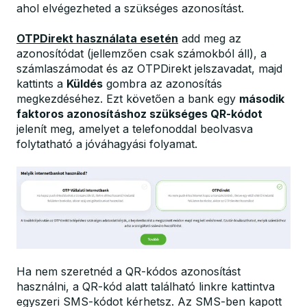
ahol elvégezheted a szükséges azonosítást.
OTPDirekt használata esetén
add meg az
azonosítódat (jellemzően csak számokból áll), a
számlaszámodat és az OTPDirekt jelszavadat, majd
kattints a
Küldés
gombra az azonosítás
megkezdéséhez. Ezt követően a bank egy
második
faktoros azonosításhoz szükséges
QR-kódot
jelenít meg, amelyet a telefonoddal beolvasva
folytatható a jóváhagyási folyamat.
Ha nem szeretnéd a QR-kódos azonosítást
használni, a QR-kód alatt található linkre kattintva
egyszeri SMS-kódot kérhetsz. Az SMS-ben kapott