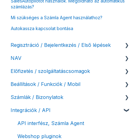
SalesAutopilotot használok. Megoldható az automatikus
számlázás?
Mi szükséges a Számla Agent használathoz?
Autokassza kapcsolat bontása
Regisztráció / Bejelentkezés / Első lépések
NAV
Felhasználó beállításai
Előfizetés / szolgáltatáscsomagok
Számlázási fiók kezdő beállításai, első lépések
NAV online adatszolgáltatás
Beállítások / Funkciók / Mobil
Adóhatósági ellenőrzés adatszolgáltatás
Szolgáltatáscsomag kiválasztása
Számlák / Bizonylatok
NAV pénztárgép feladás (PTGSZLAH)
Szolgáltatáscsomag módosítása
Számlakészítés
Integrációk / API
Számlaverzum
Fiók / felhasználó törlése
Mobilapplikáció / MostSzámlázz
Sztornó-, és helyesbítő számla
Díjfizetés / díjtartozás / korlátozás
Bejövő számlák és vevői fiók
Díjbekérő, szállítólevél
API interfész, Számla Agent
Fizetési módok
Tömeges számlagenerálás
Előlegszámla, végszámla
Webshop pluginok