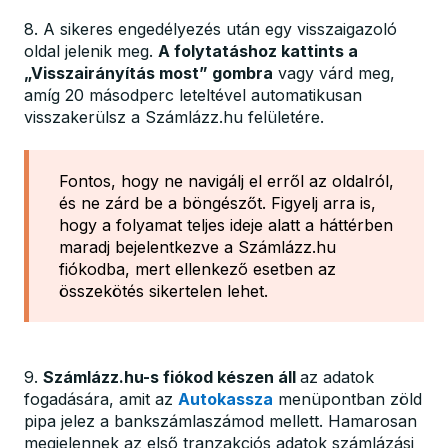
8. A sikeres engedélyezés után egy visszaigazoló
oldal jelenik meg.
A folytatáshoz kattints a
„Visszairányítás most” gombra
vagy várd meg,
amíg 20 másodperc leteltével automatikusan
visszakerülsz a Számlázz.hu felületére.
Fontos, hogy ne navigálj el erről az oldalról,
és ne zárd be a böngészőt. Figyelj arra is,
hogy a folyamat teljes ideje alatt a háttérben
maradj bejelentkezve a Számlázz.hu
fiókodba, mert ellenkező esetben az
összekötés sikertelen lehet.
9.
Számlázz.hu-s fiókod készen áll
az adatok
fogadására, amit az
Autokassza
menüpontban zöld
pipa jelez a bankszámlaszámod mellett. Hamarosan
megjelennek az első tranzakciós adatok számlázási