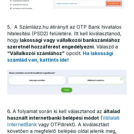
5. A Számlázz.hu átirányít az OTP Bank hivatalos
hitelesítési (PSD2) felületére. Itt kell kiválasztanod,
hogy
lakossági vagy vállalkozói bankszámlához
szeretnél hozzáférést engedélyezni
. Válaszd a
“Vállalkozói számlához”
opciót.
Ha lakossági
számlád van, kattints ide!
6. A folyamat során ki kell választanod az
általad
használt internetbanki belépési módot
(
Vállalati
InternetBank
vagy OTPdirekt). A kiválasztást
követően a megfelelő belépési oldal jelenik meg,