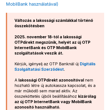
MobilBank használatával)
Változás a lakossági számlákkal történő
összekötésben
2025. november 18-tól a lakossági
OTPdirekt megszűnik, helyét az új OTP
InternetBank és OTP MobilBank
szolgáltatások veszik át.
Kérjük, igényelj az OTP Banknál új
Digitális
Szolgáltatási Szerződést
.
A
lakossági OTPdirekt azonosítóval
nem
hozható létre új autokassza kapcsolat, és a
már működő sem marad aktív. Az
összeköttetés újbóli beállításához
kizárólag
az új OTP InternetBank vagy MobilBank
azonosító használható
.