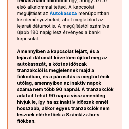
felhasználói fiókoddal
úgy, ahogy azt az
első alkalommal tetted. A kapcsolat
megújítását az
Autokassza
menüpontban
kezdeményezheted, ahol megtalálod az
lejárati dátumot is. A megújítástól számítva
újabb 180 napig lesz érvényes a banki
kapcsolat.
Amennyiben a kapcsolat lejárt, és a
lejárat dátumát követően újítod meg az
autokasszát, a köztes időszak
tranzakciói is megjelennek majd a
fiókodban, és a párosítás is megtörténik
utólag, amennyiben az inaktív napok
száma nem több 90 napnál. A tranzakciók
adatait tehát 90 napra visszamenőleg
hívjuk le, így ha az inaktív időszak ennél
hosszabb, akkor egyes tranzakciók nem
lesznek elérhetőek a Számlázz.hu-s
fiókban.