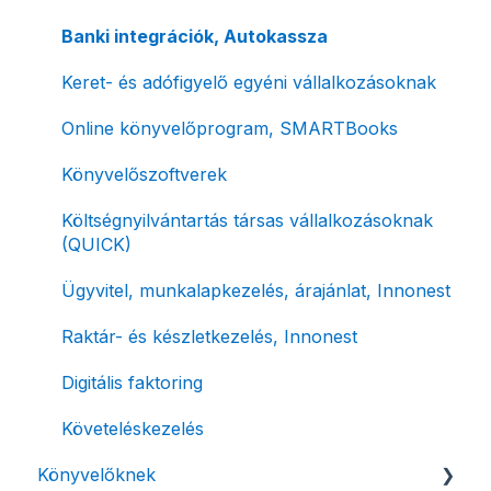
Tömeges-, és csoportos műveletek
E-számla
Banki integrációk, Autokassza
Megbízott számlakibocsátás / Önszámlázás
Nyugta / e-nyugta
Keret- és adófigyelő egyéni vállalkozásoknak
Online fizetési megoldások
Devizás és idegen nyelvű számlázás
Online könyvelőprogram, SMARTBooks
Archiválás
Számla piszkozat
Könyvelőszoftverek
Postai szolgáltatás
Ismétlődő számlázás
Költségnyilvántartás társas vállalkozásoknak
(QUICK)
Évzárás #free csomagban
Ügyvitel, munkalapkezelés, árajánlat, Innonest
Számla nyomtatás / mobilnyomtatók
Raktár- és készletkezelés, Innonest
Termékek, partnerek
Digitális faktoring
Automatikus értesítések
Követeléskezelés
Beállítások módosítása
Könyvelőknek