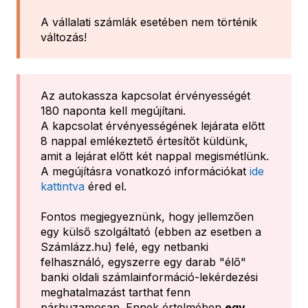
A vállalati számlák esetében nem történik
változás!
Az autokassza kapcsolat érvényességét
180 naponta kell megújítani.
A kapcsolat érvényességének lejárata előtt
8 nappal emlékeztető értesítőt küldünk,
amit a lejárat előtt két nappal megismétlünk.
A megújításra vonatkozó információkat
ide
kattintva
éred el.
Fontos megjegyeznünk, hogy jellemzően
egy külső szolgáltató (ebben az esetben a
Számlázz.hu) felé, egy netbanki
felhasználó, egyszerre egy darab "élő"
banki oldali számlainformáció-lekérdezési
meghatalmazást tarthat fenn
párhuzamosan. Ennek értelmében
egy