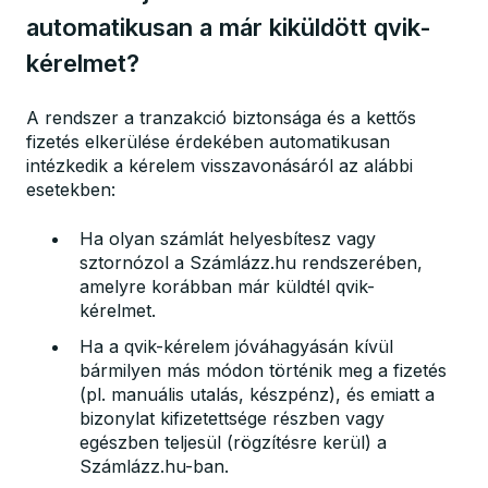
automatikusan a már kiküldött qvik-
kérelmet?
A rendszer a tranzakció biztonsága és a kettős
fizetés elkerülése érdekében automatikusan
intézkedik a kérelem visszavonásáról az alábbi
esetekben:
Ha olyan számlát helyesbítesz vagy
sztornózol a Számlázz.hu rendszerében,
amelyre korábban már küldtél qvik-
kérelmet.
Ha a qvik-kérelem jóváhagyásán kívül
bármilyen más módon történik meg a fizetés
(pl. manuális utalás, készpénz), és emiatt a
bizonylat kifizetettsége részben vagy
egészben teljesül (rögzítésre kerül) a
Számlázz.hu-ban.