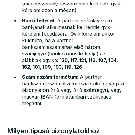
(magánszemély részére nem küldhető qvik-
kérelem ezen a módon).
Banki feltétel
: A partner számlavezető
bankjának alkalmasnak kell lennie qvik-
kérelem fogadására. Qvik-kérelem akkor
küldhető, ha a partner
bankszámlaszámának első három
számjegye (bankazonosító kódja) az
alábbiak egyike:
120, 117, 121, 116, 107, 104,
162, 101, 109, 103, 119, 126
.
Számlaszám formátum
: A partner
bankszámlaszámát a törzsadatokban vagy a
bizonylaton 2x8 vagy 3x8 számjegyű, vagy
magyar IBAN formátumban szükséges
megadni.
Milyen típusú bizonylatokhoz