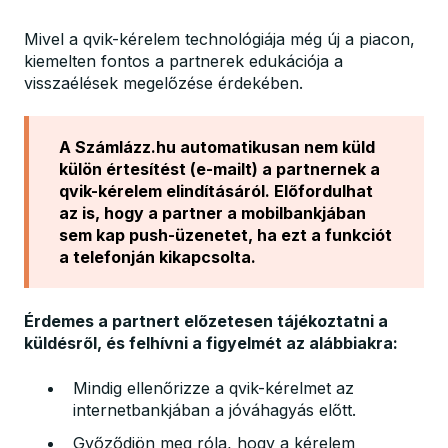
Mivel a qvik-kérelem technológiája még új a piacon,
kiemelten fontos a partnerek edukációja a
visszaélések megelőzése érdekében.
A Számlázz.hu automatikusan nem küld
külön értesítést (e-mailt) a partnernek a
qvik-kérelem elindításáról. Előfordulhat
az is, hogy a partner a mobilbankjában
sem kap push-üzenetet, ha ezt a funkciót
a telefonján kikapcsolta.
Érdemes a partnert előzetesen tájékoztatni a
küldésről, és felhívni a figyelmét az alábbiakra:
Mindig ellenőrizze a qvik-kérelmet az
internetbankjában a jóváhagyás előtt.
Győződjön meg róla, hogy a kérelem