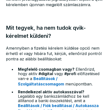
kérelemben újonnan megjelölt számlaszámra.
Mit tegyek, ha nem tudok qvik-
kérelmet küldeni?
Amennyiben a fizetési kérelem küldése opció nem
érhető el vagy hibára fut, kérjük, ellenőrizd pontról
pontra az alábbi beállításokat:
Megfelelő csomagban vagy?
Ellenőrizd,
hogy aktív
#digital
vagy
#profi
előfizetésed
van-e
a
Beállítások /
Szolgáltatáscsomagom
menüpontban
.
Rendelkezel aktív autokasszával?
Legalább egy bankszámládhoz be kell
állítanod a banki összekötést
, amit a
Beállítások / Fiók beállításai / Autokassza