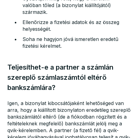
valóban tőled (a bizonylat kiállítójától)
származik.
Ellenőrizze a fizetési adatok és az összeg
helyességét.
Soha ne hagyjon jóvá ismeretlen eredetű
fizetési kérelmet.
Teljesíthet-e a partner a számlán
szereplő számlaszámtól eltérő
bankszámlára?
Igen, a bizonylat kibocsátójaként lehetőséged van
arra, hogy a kiállított bizonylaton eredetileg szereplő
bankszámlától eltérő (de a fiókodban rögzített és a
feltételeknek megfelelő) bankszámlát jelölj meg a
qvik-kérelemben. A partner (a fizető fél) a qvik-
kérelem jóváhagyásával joghatályosan teljesít a qvik-