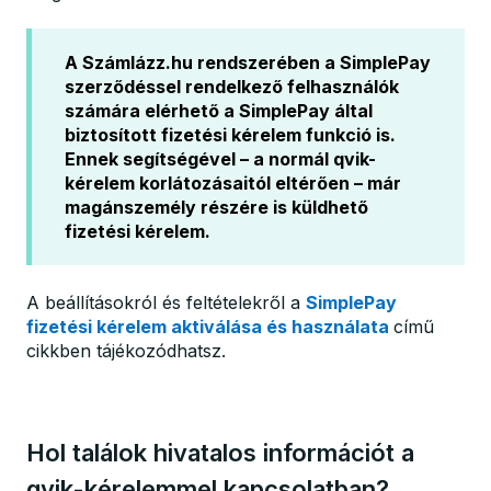
A Számlázz.hu rendszerében a SimplePay
szerződéssel rendelkező felhasználók
számára elérhető a SimplePay által
biztosított fizetési kérelem funkció is.
Ennek segítségével – a normál qvik-
kérelem korlátozásaitól eltérően – már
magánszemély részére is küldhető
fizetési kérelem.
A beállításokról és feltételekről a
SimplePay
fizetési kérelem aktiválása és használata
című
cikkben tájékozódhatsz.
Hol találok hivatalos információt a
qvik-kérelemmel kapcsolatban?