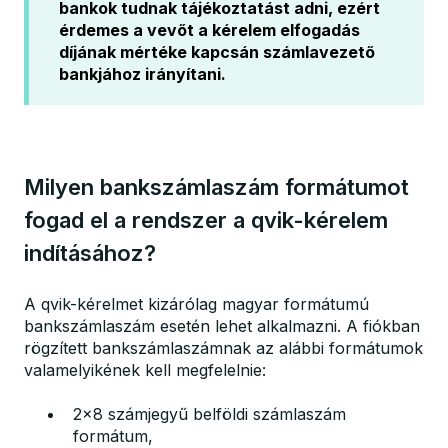
bankok tudnak tájékoztatást adni, ezért
érdemes a vevőt a kérelem elfogadás
díjának mértéke kapcsán számlavezető
bankjához irányítani.
Milyen bankszámlaszám formátumot
fogad el a rendszer a qvik-kérelem
indításához?
A qvik-kérelmet kizárólag magyar formátumú
bankszámlaszám esetén lehet alkalmazni. A fiókban
rögzített bankszámlaszámnak az alábbi formátumok
valamelyikének kell megfelelnie:
2x8 számjegyű belföldi számlaszám
formátum,