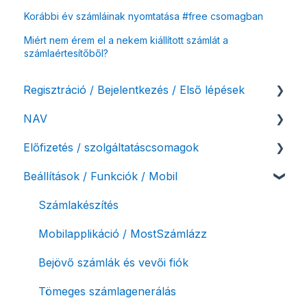
Korábbi év számláinak nyomtatása #free csomagban
Miért nem érem el a nekem kiállított számlát a
számlaértesítőből?
Regisztráció / Bejelentkezés / Első lépések
NAV
Felhasználó beállításai
Előfizetés / szolgáltatáscsomagok
Számlázási fiók kezdő beállításai, első lépések
NAV online adatszolgáltatás
Beállítások / Funkciók / Mobil
Adóhatósági ellenőrzés adatszolgáltatás
Szolgáltatáscsomag kiválasztása
NAV pénztárgép feladás (PTGSZLAH)
Szolgáltatáscsomag módosítása
Számlakészítés
Számlaverzum
Fiók / felhasználó törlése
Mobilapplikáció / MostSzámlázz
Díjfizetés / díjtartozás / korlátozás
Bejövő számlák és vevői fiók
Fizetési módok
Tömeges számlagenerálás