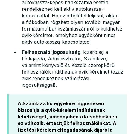
autokassza-képes bankszámla esetén
rendelkezned kell aktív autokassza-
kapcsolattal. Ha ez a feltétel teljesül, akkor
a fiókodban rögzített olyan további magyar
formátumú bankszámlaszámról is küldhetsz
qvik-kérelmet, amelyhez egyébként nincs
aktív autokassza-kapcsolatod.
Felhasználói jogosultság
: kizárólag a
Fiókgazda, Adminisztrátor, Számlázó,
valamint Könyvelő és Kezelő szerepkörű
felhasználók indíthatnak qvik-kérelmet (azaz
akik rendelkeznek számlázási
jogosultsággal).
A Számlázz.hu egyelőre ingyenesen
biztosítja a qvik-kérelem indításának
lehetőségét, amennyiben a későbbiekben
ez változik, értesítjük felhasználóinkat. A
fizetési kérelem elfogadásának díjáról a