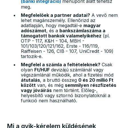
(banki integráció)
menüpont alatt tehetsz
meg
.
Megfelelőek a partner adatai?
A vevő nem
lehet magánszemély
. Ellenőrizd az
adatlapján, hogy megadtál-e
magyar
adószámot
, és a
bankszámlaszáma a
támogatott bankok valamelyikéhez
(pl.
OTP - 117, K&H - 104, MBH -
101/103/120/121/162, Erste - 116/119,
Raiffeisen - 126, CIB - 107, UniCredit - 109)
tartozik-e
.
Megfelel a számla a feltételeknek?
Csak
olyan
Ft/HUF
devizájú számlánál vagy
végszámlánál működik
, ahol a fizetési mód
átutalás
, a bruttó összeg
0 és 20 millió Ft
között
van
, és még
semmilyen részfizetés
vagy jóváírás
nem történt
. Előleg-,
helyesbítő vagy sztornó bizonylatoknál a
funkció nem használható
.
Mi a qvik-kérelem küldésének