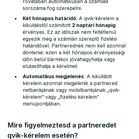
rovatában automatikusan a számlád
sorszáma fog szerepelni.
Két hónapos határidő
: A qvik-kérelem a
kiküldéstől számított
2 naptári hónapig
érvényes. Ez az időszak nem feltétlenül
egyezik meg a számlán szereplő fizetési
határidővel. Partnerednek nem kell azonnal
döntenie: ezen a két hónapos érvényességi
időn belül bármikor jóváhagyhatja vagy
elutasíthatja a kérelmet.
Automatikus megjelenés
: A kiküldött
kérelem azonnal megjelenik a partnered
netbankjának vagy mobilbankjának „qvik-
kérelem” vagy „fizetési kérelem”
menüpontjában.
Mire figyelmeztesd a partneredet
qvik-kérelem esetén?