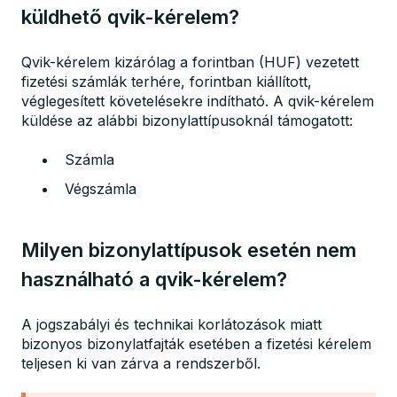
küldhető qvik-kérelem?
Qvik-kérelem kizárólag a forintban (HUF) vezetett
fizetési számlák terhére, forintban kiállított,
véglegesített követelésekre indítható. A qvik-kérelem
küldése az alábbi bizonylattípusoknál támogatott:
Számla
Végszámla
Milyen bizonylattípusok esetén nem
használható a qvik-kérelem?
A jogszabályi és technikai korlátozások miatt
bizonyos bizonylatfajták esetében a fizetési kérelem
teljesen ki van zárva a rendszerből.