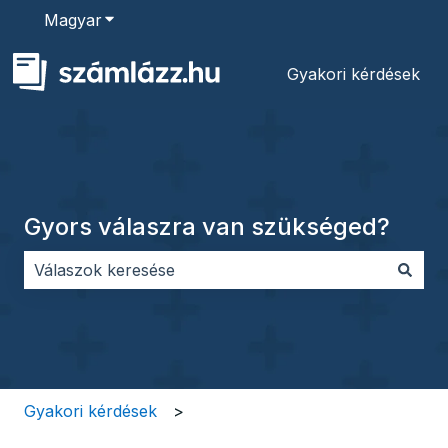
Magyar
Almenü megjelenítése fordításokhoz
Gyakori kérdések
Gyors válaszra van szükséged?
Nincs javaslat, mert üres a keresőmező.
Gyakori kérdések