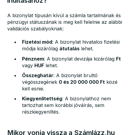
indításához?
A bizonylat típusán kívül a számla tartalmának és
pénzügyi státuszának is meg kell felelnie az alábbi
validációs szabályoknak:
Fizetési mód
: A bizonylat hivatalos fizetési
módja kizárólag
átutalás
lehet.
Pénznem
: A bizonylat devizája kizárólag
Ft
vagy
HUF
lehet.
Összeghatár
: A bizonylat bruttó
végösszegének
0 és 20 000 000 Ft
közé
kell esnie.
Kiegyenlítettség
: A bizonylathoz nem
tartozhat sem korábbi jóváírás, sem
részkiegyenlítés.
Mikor vonja vissza a Számlázz.hu