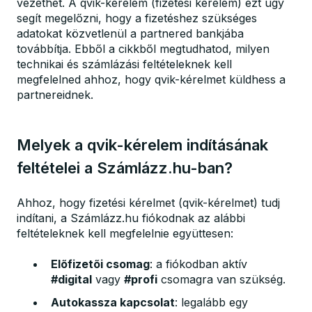
vezethet. A qvik-kérelem (fizetési kérelem) ezt úgy
segít megelőzni, hogy a fizetéshez szükséges
adatokat közvetlenül a partnered bankjába
továbbítja. Ebből a cikkből megtudhatod, milyen
technikai és számlázási feltételeknek kell
megfelelned ahhoz, hogy qvik-kérelmet küldhess a
partnereidnek.
Melyek a qvik-kérelem indításának
feltételei a Számlázz.hu-ban?
Ahhoz, hogy fizetési kérelmet (qvik-kérelmet) tudj
indítani, a Számlázz.hu fiókodnak az alábbi
feltételeknek kell megfelelnie együttesen:
Előfizetői csomag
: a fiókodban aktív
#digital
vagy
#profi
csomagra van szükség.
Autokassza kapcsolat
: legalább egy