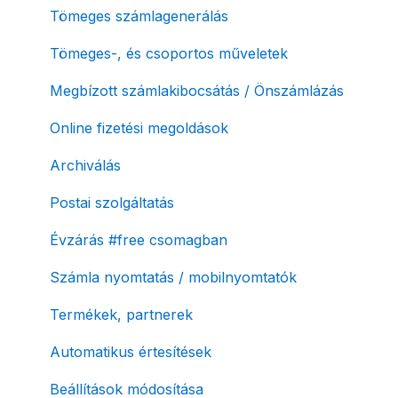
Fizetési módok
Tömeges számlagenerálás
Tömeges-, és csoportos műveletek
Megbízott számlakibocsátás / Önszámlázás
Online fizetési megoldások
Archiválás
Postai szolgáltatás
Évzárás #free csomagban
Számla nyomtatás / mobilnyomtatók
Termékek, partnerek
Automatikus értesítések
Beállítások módosítása