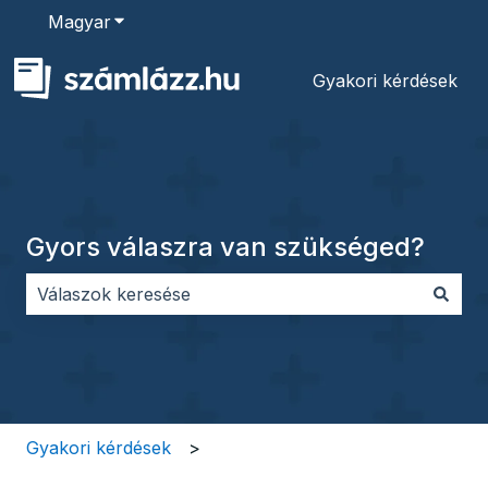
Magyar
Almenü megjelenítése fordításokhoz
Gyakori kérdések
Gyors válaszra van szükséged?
Nincs javaslat, mert üres a keresőmező.
Gyakori kérdések