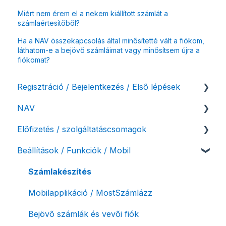
Miért nem érem el a nekem kiállított számlát a
számlaértesítőből?
Ha a NAV összekapcsolás által minősítetté vált a fiókom,
láthatom-e a bejövő számláimat vagy minősítsem újra a
fiókomat?
Regisztráció / Bejelentkezés / Első lépések
NAV
Felhasználó beállításai
Előfizetés / szolgáltatáscsomagok
Számlázási fiók kezdő beállításai, első lépések
NAV online adatszolgáltatás
Beállítások / Funkciók / Mobil
Adóhatósági ellenőrzés adatszolgáltatás
Szolgáltatáscsomag kiválasztása
NAV pénztárgép feladás (PTGSZLAH)
Szolgáltatáscsomag módosítása
Számlakészítés
Számlaverzum
Fiók / felhasználó törlése
Mobilapplikáció / MostSzámlázz
Díjfizetés / díjtartozás / korlátozás
Bejövő számlák és vevői fiók