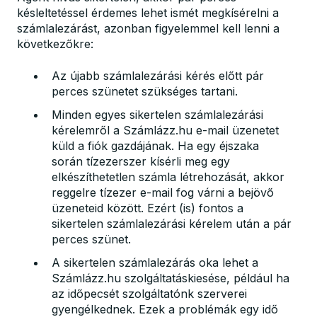
késleltetéssel érdemes lehet ismét megkísérelni a
számlalezárást, azonban figyelemmel kell lenni a
következőkre:
Az újabb számlalezárási kérés előtt pár
perces szünetet szükséges tartani.
Minden egyes sikertelen számlalezárási
kérelemről a Számlázz.hu e-mail üzenetet
küld a fiók gazdájának. Ha egy éjszaka
során tízezerszer kísérli meg egy
elkészíthetetlen számla létrehozását, akkor
reggelre tízezer e-mail fog várni a bejövő
üzeneteid között. Ezért (is) fontos a
sikertelen számlalezárási kérelem után a pár
perces szünet.
A sikertelen számlalezárás oka lehet a
Számlázz.hu szolgáltatáskiesése, például ha
az időpecsét szolgáltatónk szerverei
gyengélkednek. Ezek a problémák egy idő