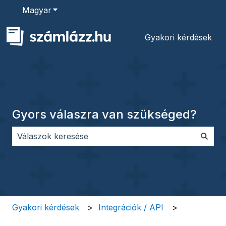
Magyar
Almenü megjelenítése fordításokhoz
Gyakori kérdések
Gyors válaszra van szükséged?
Nincs javaslat, mert üres a keresőmező.
Gyakori kérdések
Integrációk / API