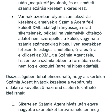
után „maguktól” javulnak, és az ismételt
számlalezárási kérelem sikeres lesz.
Vannak azonban olyan számlalezárási
kérelmek, amelyek a Számla Agent felé
küldött XML adatfájl hiányossága miatt
sikertelenek, például ha valamelyik kötelező
adatot nem szerepelteti a küldő, vagy ha a
számla számszakilag hibás. Ilyen esetekben
teljesen felesleges ismételten, újra és újra
elküldeni az XML-t a Számla Agent felé,
hiszen ez a számla ebben a formában soha
nem fog elkészülni (tartalmi hibás adatfájl).
Összességében tehát elmondható, hogy a sikertelen
Számla Agent hívások kezelése a webáruház
oldalán a következő házirend esetén tekinthető
ideálisnak:
Sikertelen Számla Agent hívás után egyre
nagyobb szüneteket tartva ismételten meg