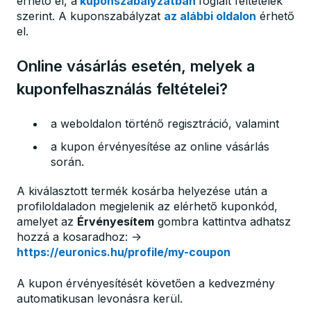
érhető el, a
kuponszabályzatban
foglalt feltételek
szerint. A kuponszabályzat
az alábbi oldalon
érhető
el.
Online vásárlás esetén, melyek a
kuponfelhasználás feltételei?
a weboldalon történő regisztráció, valamint
a kupon érvényesítése az online vásárlás
során.
A kiválasztott termék kosárba helyezése után a
profiloldaladon megjelenik az elérhető kuponkód,
amelyet az
Érvényesítem
gombra kattintva adhatsz
hozzá a kosaradhoz: →
https://euronics.hu/profile/my-coupon
A kupon érvényesítését követően a kedvezmény
automatikusan levonásra kerül.