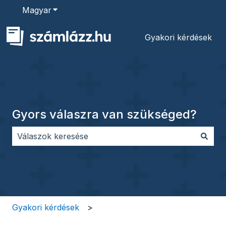
Magyar
Almenü megjelenítése fordításokhoz
Gyakori kérdések
Gyors válaszra van szükséged?
Nincs javaslat, mert üres a keresőmező.
Gyakori kérdések