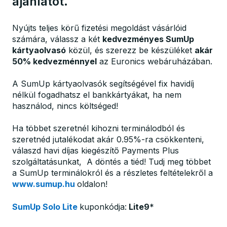
ajánlatot.
Nyújts teljes körű fizetési megoldást vásárlóid
számára, válassz a két
kedvezményes SumUp
kártyaolvasó
közül, és szerezz be készüléket
akár
50% kedvezménnyel
az Euronics webáruházában.
A SumUp kártyaolvasók segítségével fix havidíj
nélkül fogadhatsz el bankkártyákat, ha nem
használod, nincs költséged!
Ha többet szeretnél kihozni terminálodból és
szeretnéd jutalékodat akár 0.95%-ra csökkenteni,
válaszd havi díjas kiegészítő Payments Plus
szolgáltatásunkat, A döntés a tiéd! Tudj meg többet
a SumUp terminálokról és a részletes feltételekről a
www.sumup.hu
oldalon!
SumUp Solo Lite
kuponkódja:
Lite9
*