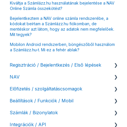
Kiváltja a Számlázz.hu használatának bejelentése a NAV
Online Számla összekötést?
Bejelentkeztem a NAV online számla rendszerébe, a
kódokat beírtam a Számlázz.hu fiókomban, de
mentéskor azt látom, hogy az adatok nem megfelelőek.
Mit tegyek?
Mobilon Android rendszerben, böngészőből használom
a Számlázz.hu-t. Mi ez a fehér ablak?
Regisztráció / Bejelentkezés / Első lépések
NAV
Felhasználó beállításai
Előfizetés / szolgáltatáscsomagok
Számlázási fiók kezdő beállításai, első lépések
NAV online adatszolgáltatás
Beállítások / Funkciók / Mobil
Adóhatósági ellenőrzés adatszolgáltatás
Szolgáltatáscsomag kiválasztása
Számlák / Bizonylatok
NAV pénztárgép feladás (PTGSZLAH)
Szolgáltatáscsomag módosítása
Számlakészítés
Integrációk / API
Számlaverzum
Fiók / felhasználó törlése
Mobilapplikáció / MostSzámlázz
Sztornó-, és helyesbítő számla