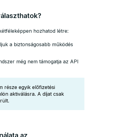
választhatok?
kétféleképpen hozhatod létre:
soljuk a biztonságosabb működés
endszer még nem támogatja az API
m része egyik előfizetési
n aktiválásra. A díjat csak
ült.
nálata az