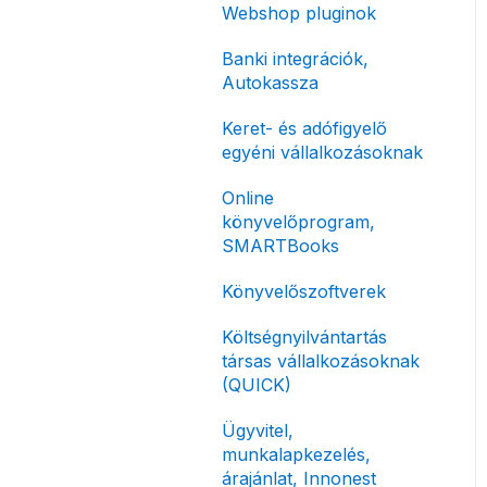
Előlegszámla, végszámla
Webshop pluginok
korlátozás
Tömeges
E-számla
Banki integrációk,
Fizetési módok
számlagenerálás
Autokassza
Nyugta / e-nyugta
Tömeges-, és csoportos
Keret- és adófigyelő
műveletek
Devizás és idegen nyelvű
egyéni vállalkozásoknak
számlázás
Megbízott
Online
számlakibocsátás /
Számla piszkozat
könyvelőprogram,
Önszámlázás
SMARTBooks
Ismétlődő számlázás
Online fizetési
Könyvelőszoftverek
megoldások
Költségnyilvántartás
Archiválás
társas vállalkozásoknak
Postai szolgáltatás
(QUICK)
Évzárás #free
Ügyvitel,
csomagban
munkalapkezelés,
árajánlat, Innonest