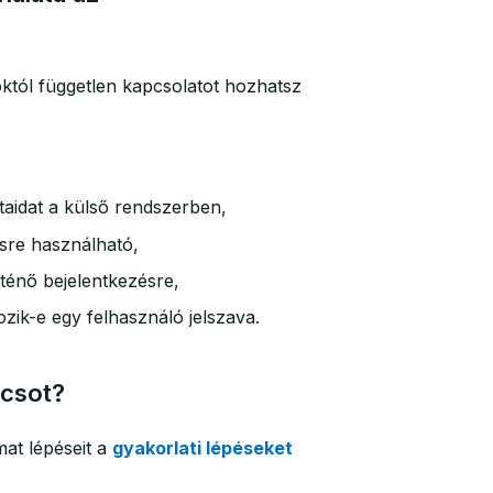
któl független kapcsolatot hozhatsz
aidat a külső rendszerben,
sre használható,
ténő bejelentkezésre,
zik-e egy felhasználó jelszava.
lcsot?
at lépéseit a
gyakorlati lépéseket