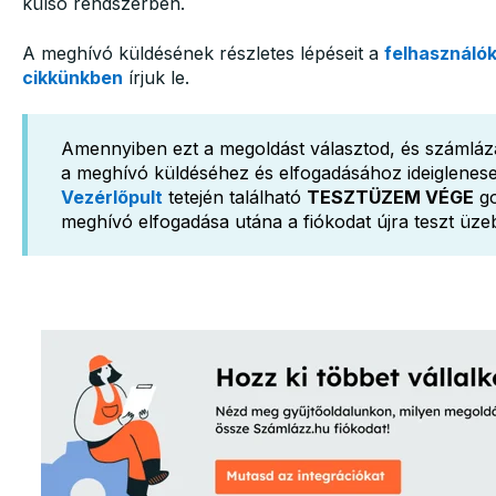
külső rendszerben.
A meghívó küldésének részletes lépéseit a
felhasználók
cikkünkben
írjuk le.
Amennyiben ezt a megoldást választod, és számlázás
a meghívó küldéséhez és elfogadásához ideiglenesen 
Vezérlőpult
tetején található
TESZTÜZEM VÉGE
go
meghívó elfogadása utána a fiókodat újra teszt üzeb