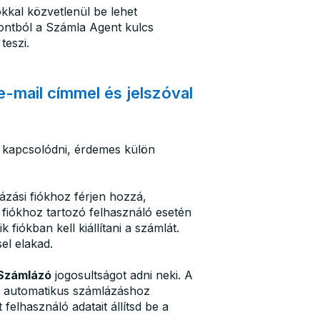
kkal közvetlenül be lehet
pontból a Számla Agent kulcs
teszi.
e-mail címmel és jelszóval
d kapcsolódni, érdemes külön
zási fiókhoz férjen hozzá,
 fiókhoz tartozó felhasználó esetén
fiókban kell kiállítani a számlát.
el elakad.
Számlázó
jogosultságot adni neki. A
z automatikus számlázáshoz
felhasználó adatait állítsd be a