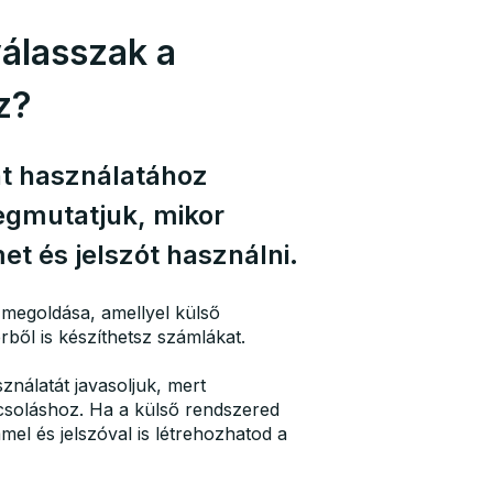
válasszak a
z?
nt használatához
egmutatjuk, mikor
t és jelszót használni.
megoldása, amellyel külső
ből is készíthetsz számlákat.
nálatát javasoljuk, mert
soláshoz. Ha a külső rendszered
el és jelszóval is létrehozhatod a