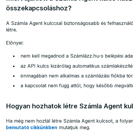
összekapcsoláshoz?
A Számla Agent kulccsal biztonságosabb és felhasználó
létre.
Előnyei:
nem kell megadnod a Számlázz.hu-s belépési adat
az API kulcs kizárólag automatikus számlakészíté
önmagában nem alkalmas a számlázási fiókba tör
a kapcsolat nem függ attól, hogy később megválto
Hogyan hozhatok létre Számla Agent ku
Ha még nem hoztál létre Számla Agent kulcsot, a folyam
bemutató cikkünkben
mutatjuk meg.