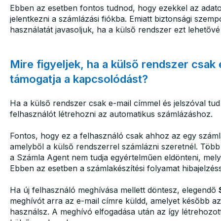
Ebben az esetben fontos tudnod, hogy ezekkel az adato
jelentkezni a számlázási fiókba. Emiatt biztonsági szem
használatát javasoljuk, ha a külső rendszer ezt lehetővé 
Mire figyeljek, ha a külső rendszer csak 
támogatja a kapcsolódást?
Ha a külső rendszer csak e-mail címmel és jelszóval tu
felhasználót létrehozni az automatikus számlázáshoz.
Fontos, hogy ez a felhasználó csak ahhoz az egy számlá
amelyből a külső rendszerrel számlázni szeretnél. Több
a Számla Agent nem tudja egyértelműen eldönteni, melyik 
Ebben az esetben a számlakészítési folyamat hibajelzéss
Ha új felhasználó meghívása mellett döntesz, elegendő
meghívót arra az e-mail címre küldd, amelyet később a
használsz. A meghívó elfogadása után az így létrehozott 