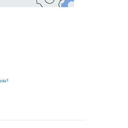
ázás?