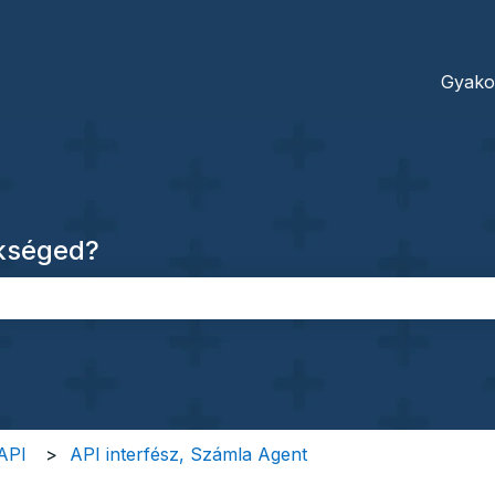
dításokhoz
Gyako
ükséged?
őmező.
 API
API interfész, Számla Agent