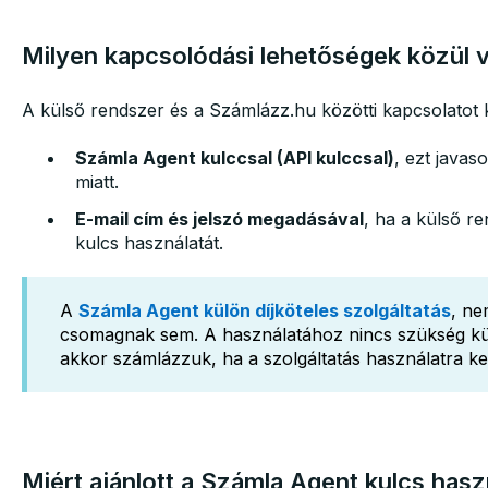
Milyen kapcsolódási lehetőségek közül 
A külső rendszer és a Számlázz.hu közötti kapcsolatot 
Számla Agent kulccsal (API kulccsal)
, ezt java
miatt.
E-mail cím és jelszó megadásával
, ha a külső r
kulcs használatát.
A
Számla Agent külön díjköteles szolgáltatás
, ne
csomagnak sem. A használatához nincs szükség külö
akkor számlázzuk, ha a szolgáltatás használatra ker
Miért ajánlott a Számla Agent kulcs hasz