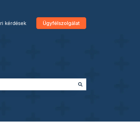
ri kérdések
Ügyfélszolgálat