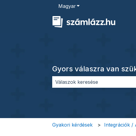
Magyar
Almenü megjelenítése for
Gyors válaszra van sz
Nincs javaslat, mert üres a keres
Gyakori kérdések
Integrációk /