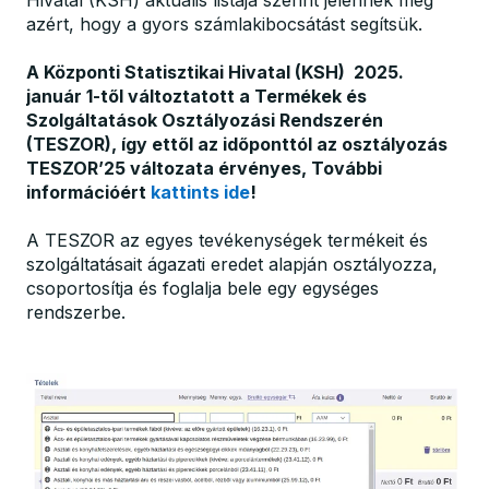
Hivatal (KSH) aktuális listája szerint jelennek meg
azért, hogy a gyors számlakibocsátást segítsük.
A Központi Statisztikai Hivatal (KSH) 2025.
január 1-től változtatott a Termékek és
Szolgáltatások Osztályozási Rendszerén
(TESZOR), így ettől az időponttól az osztályozás
TESZOR’25 változata érvényes, További
információért
kattints ide
!
A TESZOR az egyes tevékenységek termékeit és
szolgáltatásait ágazati eredet alapján osztályozza,
csoportosítja és foglalja bele egy egységes
rendszerbe.