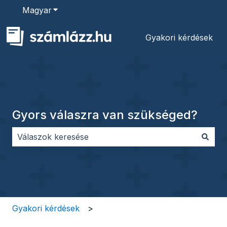
Magyar
Almenü megjelenítése fordításokhoz
Gyakori kérdések
Gyors válaszra van szükséged?
Nincs javaslat, mert üres a keresőmező.
Gyakori kérdések