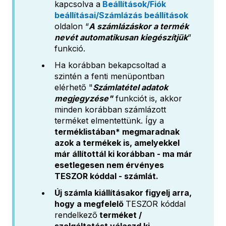
kapcsolva a
Beállítások/Fiók
beállításai/Számlázás beállítások
oldalon “
A számlázáskor a termék
nevét automatikusan kiegészítjük
”
funkció.
Ha korábban bekapcsoltad a
szintén a fenti menüpontban
elérhető "
Számlatétel adatok
megjegyzése"
funkciót is, akkor
minden korábban számlázott
terméket elmentettünk. Így a
terméklistában* megmaradnak
azok a termékek is, amelyekkel
már állítottál ki korábban - ma már
esetlegesen nem érvényes
TESZOR kóddal - számlát.
Új számla kiállításakor figyelj arra,
hogy a megfelelő
TESZOR kóddal
rendelkező
terméket /