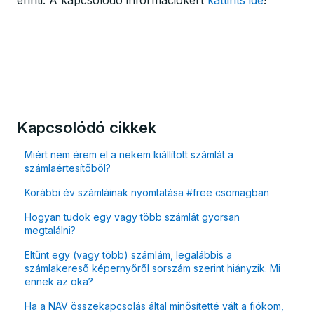
érinti. A kapcsolódó információkért
kattints ide
!
Kapcsolódó cikkek
Miért nem érem el a nekem kiállított számlát a
számlaértesítőből?
Korábbi év számláinak nyomtatása #free csomagban
Hogyan tudok egy vagy több számlát gyorsan
megtalálni?
Eltűnt egy (vagy több) számlám, legalábbis a
számlakereső képernyőről sorszám szerint hiányzik. Mi
ennek az oka?
Ha a NAV összekapcsolás által minősítetté vált a fiókom,