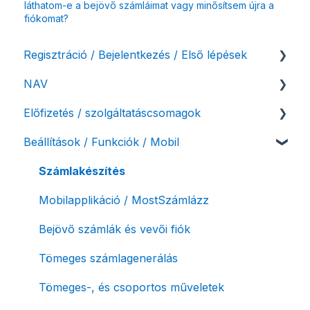
láthatom-e a bejövő számláimat vagy minősítsem újra a
fiókomat?
Regisztráció / Bejelentkezés / Első lépések
NAV
Felhasználó beállításai
Előfizetés / szolgáltatáscsomagok
Számlázási fiók kezdő beállításai, első lépések
NAV online adatszolgáltatás
Beállítások / Funkciók / Mobil
Adóhatósági ellenőrzés adatszolgáltatás
Szolgáltatáscsomag kiválasztása
NAV pénztárgép feladás (PTGSZLAH)
Szolgáltatáscsomag módosítása
Számlakészítés
Számlaverzum
Fiók / felhasználó törlése
Mobilapplikáció / MostSzámlázz
Díjfizetés / díjtartozás / korlátozás
Bejövő számlák és vevői fiók
Fizetési módok
Tömeges számlagenerálás
Tömeges-, és csoportos műveletek