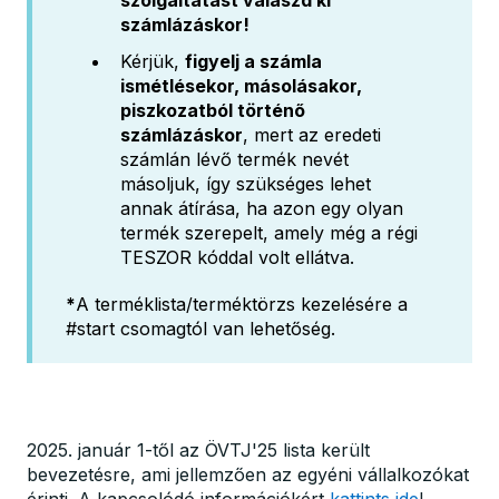
szolgáltatást válaszd ki
számlázáskor!
Kérjük,
figyelj a számla
ismétlésekor, másolásakor,
piszkozatból történő
számlázáskor
, mert az eredeti
számlán lévő termék nevét
másoljuk, így szükséges lehet
annak átírása, ha azon egy olyan
termék szerepelt, amely még a régi
TESZOR kóddal volt ellátva.
*
A terméklista/terméktörzs kezelésére a
#start csomagtól van lehetőség.
2025. január 1-től az ÖVTJ'25 lista került
bevezetésre, ami jellemzően az egyéni vállalkozókat