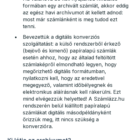
formában egy archivált számlát, akkor eddig
az egész havi archívumot át kellett adnod:
most már számlánként is meg tudod ezt
tenni.
Bevezettük a digitális konverziós
szolgáltatást: a külső rendszerből érkező
(bejövő és kimenő) papíralapú számlák
esetén ahhoz, hogy az általad feltöltött
számlaképről elmondható legyen, hogy
megőrizhető digitális formátumban,
nyilatkozni kell, hogy az eredetivel
megegyező, valamint időbélyegnek és
elektronikus aláírásnak kell rákerülni. Ezt
mind elvégezzük helyetted! A Számlázz.hu
rendszerén belül kiállított papíralapú
számlákat digitális másodpéldányként
őrizzük meg, itt nincs szükség a
konverzióra.