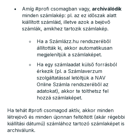
Amíg #profi csomagban vagy,
archiválódik
minden számlakép: pl. az ez időszak alatt
kiállított számláid, illetve azok a bejövő
számlák, amikhez tartozik számlakép.
Ha a Számlázz.hu rendszeréből
állították ki, akkor automatikusan
megjelenítjük a számlaképet.
Ha egy számlaadat külső forrásból
érkezik (pl. a Számlaverzum
szolgáltatással letöltjük a NAV
Online Számla rendszeréből az
adatokat), akkor te tölthetsz fel
hozzá számlaképet.
Ha tehát #profi csomagod aktív, akkor minden
létrejövő és minden újonnan feltöltött (akár régebbi
kiállítási dátumú) számlához tartozó számlaképet is
archiválunk.