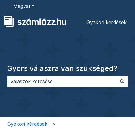
Magyar
Almenü megjelenítése fordításokhoz
Gyakori kérdések
Gyors válaszra van szükséged?
Nincs javaslat, mert üres a keresőmező.
Gyakori kérdések