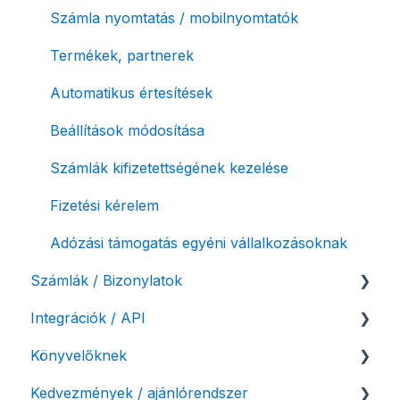
Számla nyomtatás / mobilnyomtatók
Termékek, partnerek
Automatikus értesítések
Beállítások módosítása
Számlák kifizetettségének kezelése
Fizetési kérelem
Adózási támogatás egyéni vállalkozásoknak
Számlák / Bizonylatok
Integrációk / API
Sztornó-, és helyesbítő számla
Könyvelőknek
Díjbekérő, szállítólevél
API interfész, Számla Agent
Kedvezmények / ajánlórendszer
Előlegszámla, végszámla
Webshop pluginok
Listák / adatexport