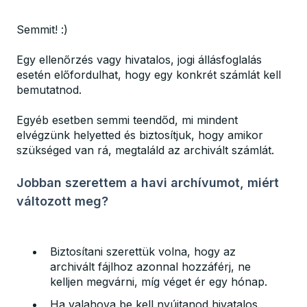
Semmit! :)
Egy ellenőrzés vagy hivatalos, jogi állásfoglalás
esetén előfordulhat, hogy egy konkrét számlát kell
bemutatnod.
Egyéb esetben semmi teendőd, mi mindent
elvégzünk helyetted és biztosítjuk, hogy amikor
szükséged van rá, megtaláld az archivált számlát.
Jobban szerettem a havi archívumot, miért
változott meg?
Biztosítani szerettük volna, hogy az
archivált fájlhoz azonnal hozzáférj, ne
kelljen megvárni, míg véget ér egy hónap.
Ha valahova be kell nyújtanod hivatalos