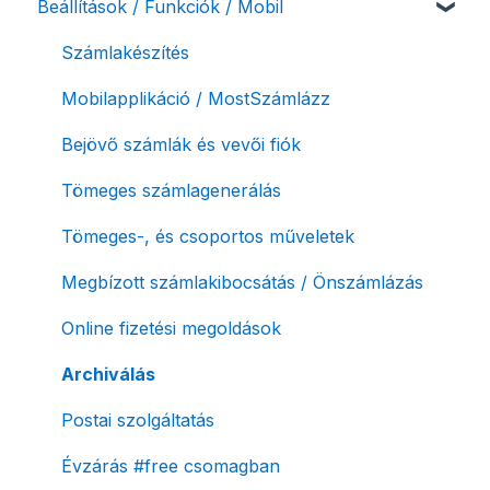
Beállítások / Funkciók / Mobil
Adóhatósági ellenőrzés adatszolgáltatás
Szolgáltatáscsomag kiválasztása
NAV pénztárgép feladás (PTGSZLAH)
Szolgáltatáscsomag módosítása
Számlakészítés
Számlaverzum
Fiók / felhasználó törlése
Mobilapplikáció / MostSzámlázz
Díjfizetés / díjtartozás / korlátozás
Bejövő számlák és vevői fiók
Fizetési módok
Tömeges számlagenerálás
Tömeges-, és csoportos műveletek
Megbízott számlakibocsátás / Önszámlázás
Online fizetési megoldások
Archiválás
Postai szolgáltatás
Évzárás #free csomagban