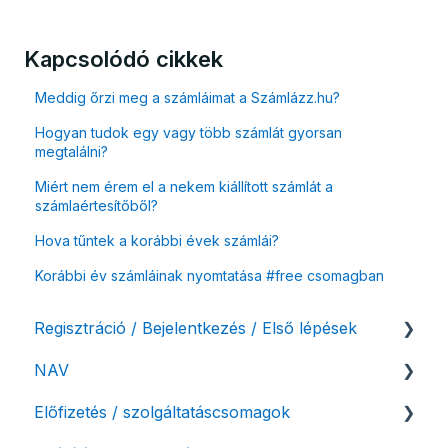
Kapcsolódó cikkek
Meddig őrzi meg a számláimat a Számlázz.hu?
Hogyan tudok egy vagy több számlát gyorsan
megtalálni?
Miért nem érem el a nekem kiállított számlát a
számlaértesítőből?
Hova tűntek a korábbi évek számlái?
Korábbi év számláinak nyomtatása #free csomagban
Regisztráció / Bejelentkezés / Első lépések
NAV
Felhasználó beállításai
Előfizetés / szolgáltatáscsomagok
Számlázási fiók kezdő beállításai, első lépések
NAV online adatszolgáltatás