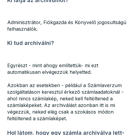
Ki látja az archívumot?
Adminisztrátor, Fiókgazda és Könyvelő jogosultságú
felhasználók.
Ki tud archiválni?
Egyrészt - mint ahogy említettük- mi ezt
automatikusan elvégezzük helyetted.
Azokban az esetekben - például a Számlaverzum
szolgáltatáson keresztül érkező számlaadatoknál -
ahol nincs számlakép, neked kell feltöltened a
számlaképeket. Az archiválást azonban itt is mi
végezzük, neked elég csak a szokásos módon
feltöltened a számlaképet.
Hol látom, hogy egy számla archiválva lett-