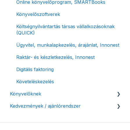
Online fizetési megoldások
Devizás és idegen nyelvű számlázás
Online könyvelőprogram, SMARTBooks
Archiválás
Számla piszkozat
Könyvelőszoftverek
Postai szolgáltatás
Ismétlődő számlázás
Költségnyilvántartás társas vállalkozásoknak
(QUICK)
Évzárás #free csomagban
Ügyvitel, munkalapkezelés, árajánlat, Innonest
Számla nyomtatás / mobilnyomtatók
Raktár- és készletkezelés, Innonest
Termékek, partnerek
Digitális faktoring
Automatikus értesítések
Követeléskezelés
Beállítások módosítása
Könyvelőknek
Számlák kifizetettségének kezelése
Kedvezmények / ajánlórendszer
Listák / adatexport
Fizetési kérelem
Könyvelő program integrációk
Ajánlórendszer
Adózási támogatás egyéni vállalkozásoknak