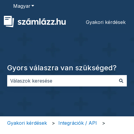
Magyar
Almenü megjelenítése fordításokhoz
Gyakori kérdések
Gyors válaszra van szükséged?
Nincs javaslat, mert üres a keresőmező.
Gyakori kérdések
Integrációk / API