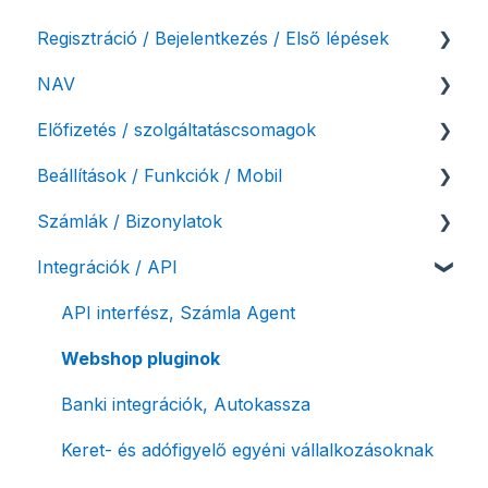
Regisztráció / Bejelentkezés / Első lépések
NAV
Felhasználó beállításai
Előfizetés / szolgáltatáscsomagok
Számlázási fiók kezdő beállításai, első lépések
NAV online adatszolgáltatás
Beállítások / Funkciók / Mobil
Adóhatósági ellenőrzés adatszolgáltatás
Szolgáltatáscsomag kiválasztása
Számlák / Bizonylatok
NAV pénztárgép feladás (PTGSZLAH)
Szolgáltatáscsomag módosítása
Számlakészítés
Integrációk / API
Számlaverzum
Fiók / felhasználó törlése
Mobilapplikáció / MostSzámlázz
Sztornó-, és helyesbítő számla
Díjfizetés / díjtartozás / korlátozás
Bejövő számlák és vevői fiók
Díjbekérő, szállítólevél
API interfész, Számla Agent
Fizetési módok
Tömeges számlagenerálás
Előlegszámla, végszámla
Webshop pluginok
Tömeges-, és csoportos műveletek
E-számla
Banki integrációk, Autokassza
Megbízott számlakibocsátás / Önszámlázás
Nyugta / e-nyugta
Keret- és adófigyelő egyéni vállalkozásoknak