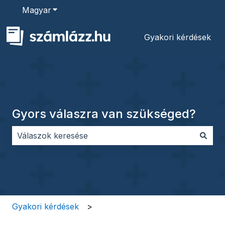
Magyar
Almenü megjelenítése fordításokhoz
Gyakori kérdések
Gyors válaszra van szükséged?
Nincs javaslat, mert üres a keresőmező.
Gyakori kérdések