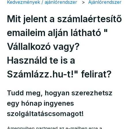
Kedvezmények / ajánlórendszer
Ajánlórendszer
Mit jelent a számlaértesítő
emaileim alján látható "
Vállalkozó vagy?
Használd te is a
Számlázz.hu-t!" felirat?
Tudd meg, hogyan szerezhetsz
egy hónap ingyenes
szolgáltatáscsomagot!
Amennyiben partnered az e-mailben erre a