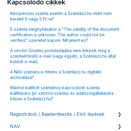
Kapcsolódó cikkek
Készpénzes számla esetén a Számlázz.hu miért nem
kerekít 0 vagy 5 Ft-ra?
E-számla megnyitásakor a "The validity of the document
certification is unknown. The author could not be
verified." üzenetet kapom. Mit jelent ez?
A vevőm Gmailes postaládájába nem érkezik meg a
számlaértesítő e-mail (vagy egyéb, a Számlázz.hu által
küldött e-mail).
A NAV számára is hiteles a Számlázz.hu digitális
archiválása?
Máshol kiállított számlához kapcsolódó számla
kiállítására (pl. sztornó számla) és adatszolgáltatására
képes a Számlázz.hu?
Regisztráció / Bejelentkezés / Első lépések
NAV
Felhasználó beállításai