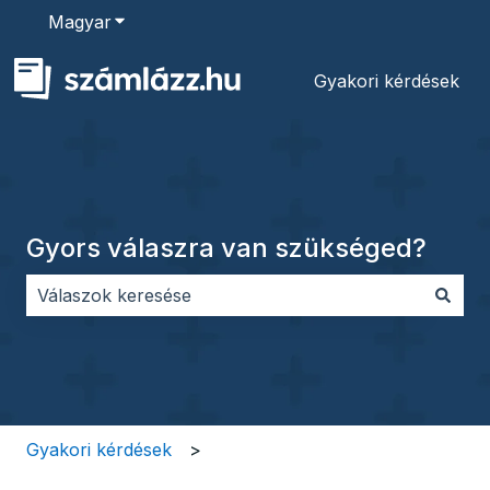
Magyar
Almenü megjelenítése fordításokhoz
Gyakori kérdések
Gyors válaszra van szükséged?
Nincs javaslat, mert üres a keresőmező.
Gyakori kérdések