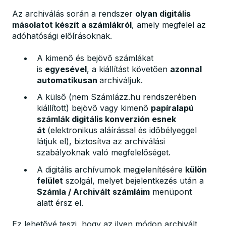
Az archiválás során a rendszer
olyan digitális
másolatot készít a számlákról
, amely megfelel az
adóhatósági előírásoknak.
A kimenő és bejövő számlákat
is
egyesével
, a kiállítást követően
azonnal
automatikusan
archiváljuk.
A külső (nem Számlázz.hu rendszerében
kiállított) bejövő vagy kimenő
papíralapú
számlák digitális konverzión esnek
át
(elektronikus aláírással és időbélyeggel
látjuk el), biztosítva az archiválási
szabályoknak való megfelelőséget.
A digitális archívumok megjelenítésére
külön
felület
szolgál, melyet bejelentkezés után a
Számla / Archivált számláim
menüpont
alatt érsz el.
Ez lehetővé teszi, hogy az ilyen módon archivált