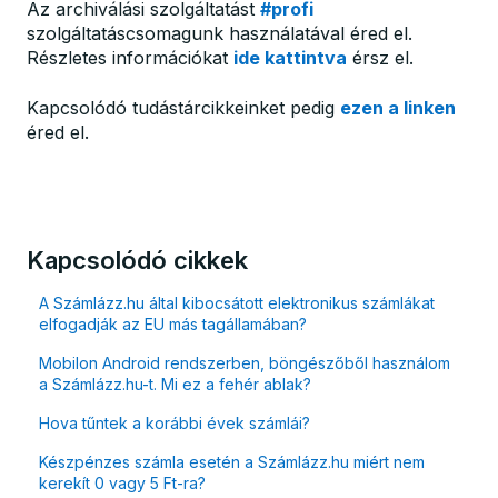
Az archiválási szolgáltatást
#profi
szolgáltatáscsomagunk használatával éred el.
Részletes információkat
ide kattintva
érsz el.
Kapcsolódó tudástárcikkeinket pedig
ezen a linken
éred el.
Kapcsolódó cikkek
A Számlázz.hu által kibocsátott elektronikus számlákat
elfogadják az EU más tagállamában?
Mobilon Android rendszerben, böngészőből használom
a Számlázz.hu-t. Mi ez a fehér ablak?
Hova tűntek a korábbi évek számlái?
Készpénzes számla esetén a Számlázz.hu miért nem
kerekít 0 vagy 5 Ft-ra?