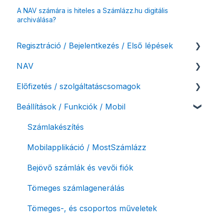
A NAV számára is hiteles a Számlázz.hu digitális
archiválása?
Regisztráció / Bejelentkezés / Első lépések
NAV
Felhasználó beállításai
Előfizetés / szolgáltatáscsomagok
Számlázási fiók kezdő beállításai, első lépések
NAV online adatszolgáltatás
Beállítások / Funkciók / Mobil
Adóhatósági ellenőrzés adatszolgáltatás
Szolgáltatáscsomag kiválasztása
NAV pénztárgép feladás (PTGSZLAH)
Szolgáltatáscsomag módosítása
Számlakészítés
Számlaverzum
Fiók / felhasználó törlése
Mobilapplikáció / MostSzámlázz
Díjfizetés / díjtartozás / korlátozás
Bejövő számlák és vevői fiók
Fizetési módok
Tömeges számlagenerálás
Tömeges-, és csoportos műveletek