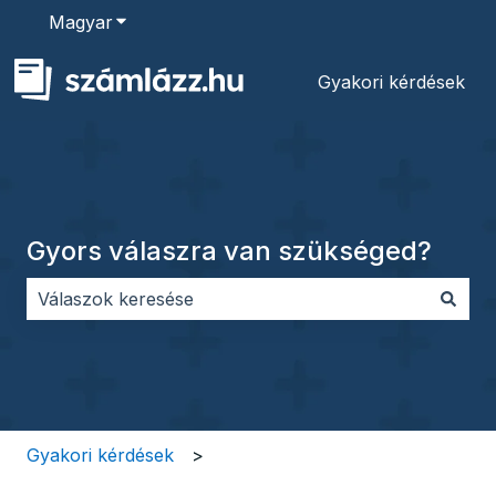
Magyar
Almenü megjelenítése fordításokhoz
Gyakori kérdések
Gyors válaszra van szükséged?
Nincs javaslat, mert üres a keresőmező.
Gyakori kérdések