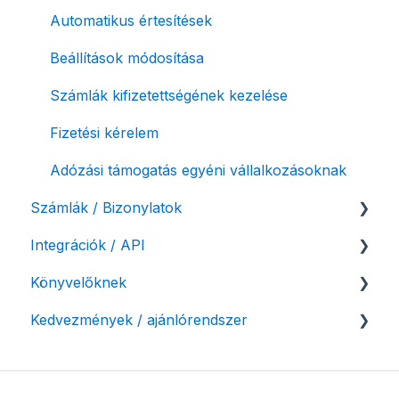
Automatikus értesítések
Beállítások módosítása
Számlák kifizetettségének kezelése
Fizetési kérelem
Adózási támogatás egyéni vállalkozásoknak
Számlák / Bizonylatok
Integrációk / API
Sztornó-, és helyesbítő számla
Könyvelőknek
Díjbekérő, szállítólevél
API interfész, Számla Agent
Kedvezmények / ajánlórendszer
Előlegszámla, végszámla
Webshop pluginok
Listák / adatexport
E-számla
Banki integrációk, Autokassza
Könyvelő program integrációk
Ajánlórendszer
Nyugta / e-nyugta
Keret- és adófigyelő egyéni vállalkozásoknak
SMARTBooks
Mobilnyomtatók