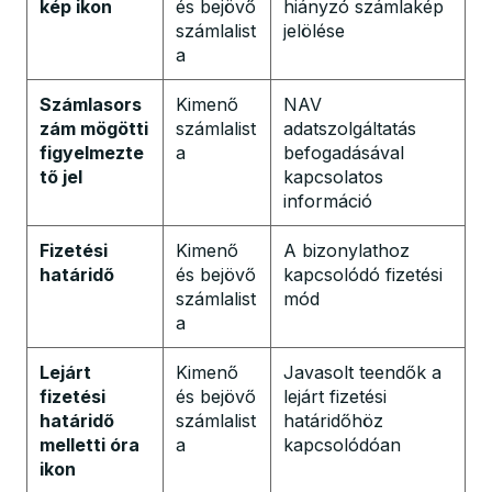
kép ikon
és bejövő
hiányzó számlakép
számlalist
jelölése
a
Számlasors
Kimenő
NAV
zám mögötti
számlalist
adatszolgáltatás
figyelmezte
a
befogadásával
tő jel
kapcsolatos
információ
Fizetési
Kimenő
A bizonylathoz
határidő
és bejövő
kapcsolódó fizetési
számlalist
mód
a
Lejárt
Kimenő
Javasolt teendők a
fizetési
és bejövő
lejárt fizetési
határidő
számlalist
határidőhöz
melletti óra
a
kapcsolódóan
ikon