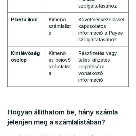
szolgáltatásához
P betű ikon
Kimenő
Követeléskezeléssel
számlalist
kapcsolatos
a
információ a Payee
szolgáltatásához
Kintlévőség
Kimenő
Részfizetés vagy
oszlop
és bejövő
teljes kifizetés
számlalist
rögzítésére
a
vonatkozó
információ
Hogyan állíthatom be, hány számla
jelenjen meg a számlalistában?