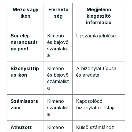
Mező vagy
Elérhető
Megjelenő
ikon
ség
kiegészítő
információ
Sor eleji
Kimenő
Új számla jelölése
narancssár
és bejövő
ga pont
számlalist
a
Bizonylattíp
Kimenő
A bizonylat típusa
us ikon
és bejövő
és eredete
számlalist
a
Számlasors
Kimenő
Kapcsolódó
zám
számlalist
bizonylatok listája
a
Áthúzott
Kimenő
Külső számlához