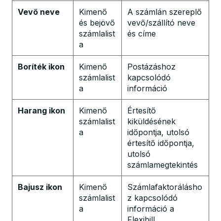
Vevő neve
Kimenő
A számlán szereplő
és bejövő
vevő/szállító neve
számlalist
és címe
a
Boríték ikon
Kimenő
Postázáshoz
számlalist
kapcsolódó
a
információ
Harang ikon
Kimenő
Értesítő
számlalist
kiküldésének
a
időpontja, utolsó
értesítő időpontja,
utolsó
számlamegtekintés
Bajusz ikon
Kimenő
Számlafaktorálásho
számlalist
z kapcsolódó
a
információ a
Flexibill