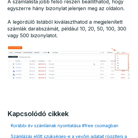
A számlalista jobb felső részén beállíthatod, hogy
egyszerre hány bizonylat jelenjen meg az oldalon.
A legördülő listából kiválaszthatod a megjelenített
számlák darabszámát, például 10, 20, 50, 100, 300
vagy 500 bizonylatot.
Kapcsolódó cikkek
Korábbi év számláinak nyomtatása #free csomagban
Számlázás előtt szükséges-e a vevőm adatait rögzíteni a