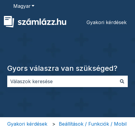
Magyar
Almenü megjelenítése fordításokhoz
Gyakori kérdések
Gyors válaszra van szükséged?
Nincs javaslat, mert üres a keresőmező.
Gyakori kérdések
Beállítások / Funkciók / Mobil