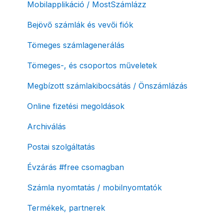
Számlaverzum
Fiók / felhasználó törlése
Mobilapplikáció / MostSzámlázz
Díjfizetés / díjtartozás / korlátozás
Bejövő számlák és vevői fiók
Fizetési módok
Tömeges számlagenerálás
Tömeges-, és csoportos műveletek
Megbízott számlakibocsátás / Önszámlázás
Online fizetési megoldások
Archiválás
Postai szolgáltatás
Évzárás #free csomagban
Számla nyomtatás / mobilnyomtatók
Termékek, partnerek