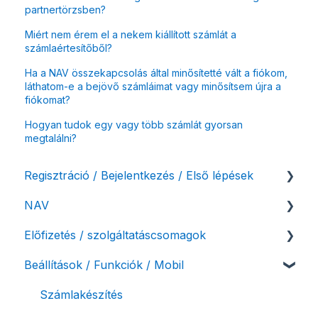
partnertörzsben?
Miért nem érem el a nekem kiállított számlát a
számlaértesítőből?
Ha a NAV összekapcsolás által minősítetté vált a fiókom,
láthatom-e a bejövő számláimat vagy minősítsem újra a
fiókomat?
Hogyan tudok egy vagy több számlát gyorsan
megtalálni?
Regisztráció / Bejelentkezés / Első lépések
NAV
Felhasználó beállításai
Előfizetés / szolgáltatáscsomagok
Számlázási fiók kezdő beállításai, első lépések
NAV online adatszolgáltatás
Beállítások / Funkciók / Mobil
Adóhatósági ellenőrzés adatszolgáltatás
Szolgáltatáscsomag kiválasztása
NAV pénztárgép feladás (PTGSZLAH)
Szolgáltatáscsomag módosítása
Számlakészítés