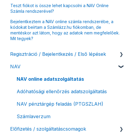
Teszt fiókot is össze lehet kapcsolni a NAV Online
Számla rendszerével?
Bejelentkeztem a NAV online számla rendszerébe, a
kódokat beírtam a Számlázz.hu fiókomban, de
mentéskor azt látom, hogy az adatok nem megfelelőek.
Mit tegyek?
Regisztráció / Bejelentkezés / Első lépések
NAV
Felhasználó beállításai
Számlázási fiók kezdő beállításai, első lépések
NAV online adatszolgáltatás
Adóhatósági ellenőrzés adatszolgáltatás
NAV pénztárgép feladás (PTGSZLAH)
Számlaverzum
Előfizetés / szolgáltatáscsomagok