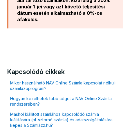
alá tartozó számlákon, kizárólag a 2024.
január 1-jei vagy azt követő teljesítési
dátum esetén alkalmazható a 0%-os
áfakulcs.
Kapcsolódó cikkek
Mikor használható NAV Online Számla kapcsolat nélküli
számlázóprogram?
Hogyan kezelhetek több céget a NAV Online Számla
rendszerében?
Máshol kiállított számlához kapcsolódó számla
kiállítására (pl. sztornó számla) és adatszolgáltatására
képes a Számlázz.hu?