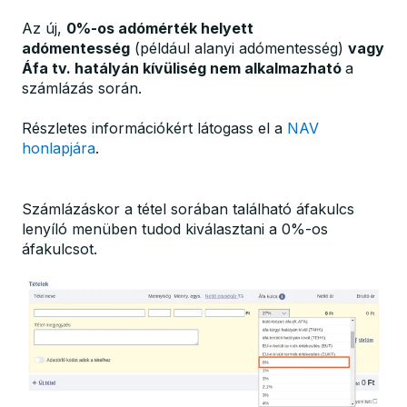
Az új,
0%-os adómérték helyett
adómentesség
(például alanyi adómentesség)
vagy
Áfa tv. hatályán kívüliség nem alkalmazható
a
számlázás során.
Részletes információkért látogass el a
NAV
honlapjára
.
Számlázáskor a tétel sorában található áfakulcs
lenyíló menüben tudod kiválasztani a 0%-os
áfakulcsot.