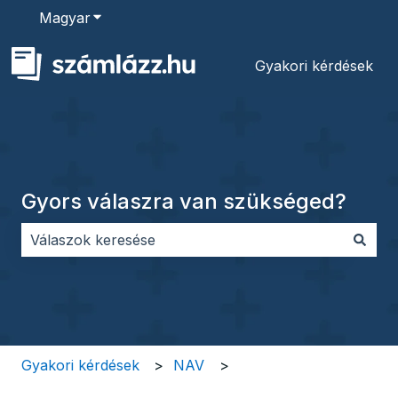
Magyar
Almenü megjelenítése fordításokhoz
Gyakori kérdések
Gyors válaszra van szükséged?
Nincs javaslat, mert üres a keresőmező.
Gyakori kérdések
NAV