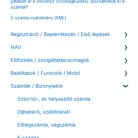
juttatom el a vevőhöz (csomagküldés). Bocsáthatok ki e-
számlát?
E-számla csatolmány (XML)
Regisztráció / Bejelentkezés / Első lépések
NAV
Felhasználó beállításai
Előfizetés / szolgáltatáscsomagok
Számlázási fiók kezdő beállításai, első lépések
NAV online adatszolgáltatás
Beállítások / Funkciók / Mobil
Adóhatósági ellenőrzés adatszolgáltatás
Szolgáltatáscsomag kiválasztása
Számlák / Bizonylatok
NAV pénztárgép feladás (PTGSZLAH)
Szolgáltatáscsomag módosítása
Számlakészítés
Számlaverzum
Fiók / felhasználó törlése
Mobilapplikáció / MostSzámlázz
Sztornó-, és helyesbítő számla
Díjfizetés / díjtartozás / korlátozás
Bejövő számlák és vevői fiók
Díjbekérő, szállítólevél
Fizetési módok
Tömeges számlagenerálás
Előlegszámla, végszámla
Tömeges-, és csoportos műveletek
E-számla