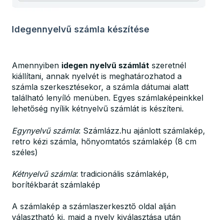
Idegennyelvű számla készítése
Amennyiben
idegen nyelvű számlát
szeretnél
kiállítani, annak nyelvét is meghatározhatod a
számla szerkesztésekor, a számla dátumai alatt
található lenyíló menüben. Egyes számlaképeinkkel
lehetőség nyílik kétnyelvű számlát is készíteni.
Egynyelvű számla
: Számlázz.hu ajánlott számlakép,
retro kézi számla, hőnyomtatós számlakép (8 cm
széles)
Kétnyelvű számla
: tradicionális számlakép,
borítékbarát számlakép
A számlakép a számlaszerkesztő oldal alján
választható ki, majd a nyelv kiválasztása után