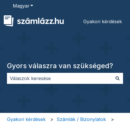
Magyar
Almenü megjelenítése fordításokhoz
Gyakori kérdések
Gyors válaszra van szükséged?
Nincs javaslat, mert üres a keresőmező.
Gyakori kérdések
Számlák / Bizonylatok