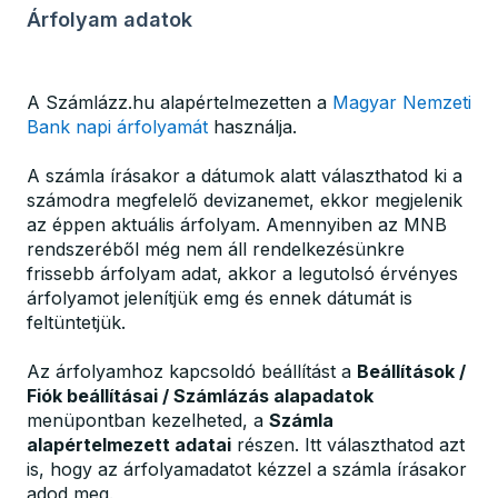
Árfolyam adatok
A Számlázz.hu alapértelmezetten a
Magyar Nemzeti
Bank napi árfolyamát
használja.
A számla írásakor a dátumok alatt választhatod ki a
számodra megfelelő devizanemet, ekkor megjelenik
az éppen aktuális árfolyam. Amennyiben az MNB
rendszeréből még nem áll rendelkezésünkre
frissebb árfolyam adat, akkor a legutolsó érvényes
árfolyamot jelenítjük emg és ennek dátumát is
feltüntetjük.
Az árfolyamhoz kapcsoldó beállítást a
Beállítások /
Fiók beállításai / Számlázás alapadatok
menüpontban kezelheted, a
Számla
alapértelmezett adatai
részen. Itt választhatod azt
is, hogy az árfolyamadatot kézzel a számla írásakor
adod meg.