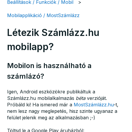
Beállítások / Funkciók / Mobil
Mobilapplikáció / MostSzámlázz
Létezik Számlázz.hu
mobilapp?
Mobilon is használható a
számlázó?
Igen, Android eszközökre publikáltuk a
Számlázz.hu mobilalkalmazás
béta
verzióját.
Próbáld ki! Ha ismered már a
MostSzámlázz.hu
-t,
nem lesz nagy meglepetés, hisz szinte ugyanaz a
felület jelenik meg az alkalmazásban ;-)
Töltsd le a Google Play áruházból: