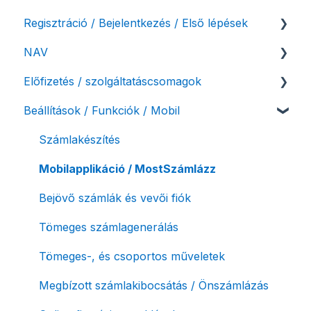
Regisztráció / Bejelentkezés / Első lépések
NAV
Felhasználó beállításai
Előfizetés / szolgáltatáscsomagok
Számlázási fiók kezdő beállításai, első lépések
NAV online adatszolgáltatás
Beállítások / Funkciók / Mobil
Adóhatósági ellenőrzés adatszolgáltatás
Szolgáltatáscsomag kiválasztása
NAV pénztárgép feladás (PTGSZLAH)
Szolgáltatáscsomag módosítása
Számlakészítés
Számlaverzum
Fiók / felhasználó törlése
Mobilapplikáció / MostSzámlázz
Díjfizetés / díjtartozás / korlátozás
Bejövő számlák és vevői fiók
Fizetési módok
Tömeges számlagenerálás
Tömeges-, és csoportos műveletek
Megbízott számlakibocsátás / Önszámlázás