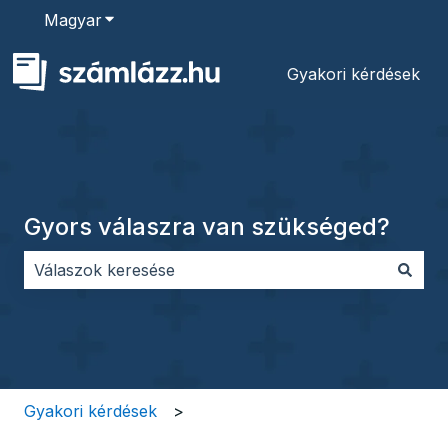
Magyar
Almenü megjelenítése fordításokhoz
Gyakori kérdések
Gyors válaszra van szükséged?
Nincs javaslat, mert üres a keresőmező.
Gyakori kérdések