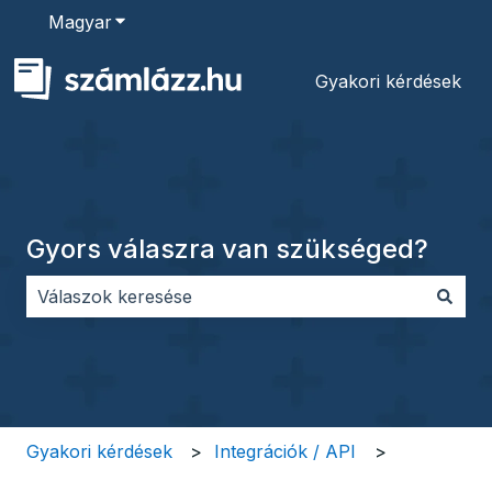
Magyar
Almenü megjelenítése fordításokhoz
Gyakori kérdések
Gyors válaszra van szükséged?
Nincs javaslat, mert üres a keresőmező.
Gyakori kérdések
Integrációk / API