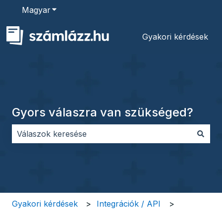
Magyar
Almenü megjelenítése fordításokhoz
Gyakori kérdések
Gyors válaszra van szükséged?
Nincs javaslat, mert üres a keresőmező.
Gyakori kérdések
Integrációk / API