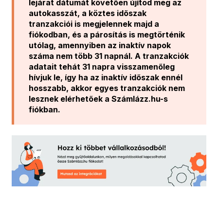
lejárat dátumát követően újítod meg az
autokasszát, a köztes időszak
tranzakciói is megjelennek majd a
fiókodban, és a párosítás is megtörténik
utólag, amennyiben az inaktív napok
száma nem több 31 napnál. A tranzakciók
adatait tehát 31 napra visszamenőleg
hívjuk le, így ha az inaktív időszak ennél
hosszabb, akkor egyes tranzakciók nem
lesznek elérhetőek a Számlázz.hu-s
fiókban.