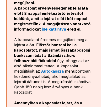
megújítani.
A kapcsolat érvényességének lejárata
előtt 8 nappal emlékeztető értesítőt
küldünk, amit a lejárat előtt két nappal
megismétlünk. A megújításra vonatkozó
információkat
ide kattintva
éred el.
A kapcsolatot érdemes megújítani még a
lejárat előtt.
Először bontani kell a
kapcsolatot, majd ismét összakapcsolni
bankszámládat a Számlázz.hu-s
felhasználói fiókoddal
úgy, ahogy azt az
első alkalommal tetted. A kapcsolat
megújítását az
Autokassza
menüpontban
kezdeményezheted, ahol megtalálod az
lejárati dátumot is. A megújítástól számítva
újabb 180 napig lesz érvényes a banki
kapcsolat.
Amennyiben a kapcsolat lejárt, és a