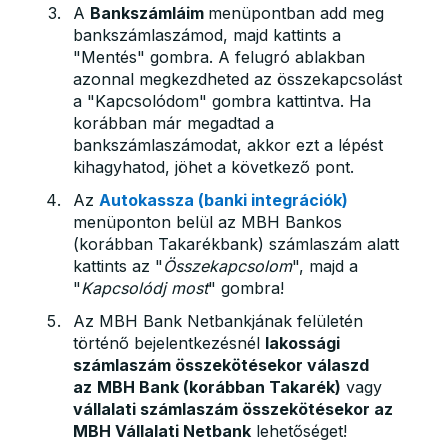
A
Bankszámláim
menüpontban add meg
bankszámlaszámod, majd kattints a
"Mentés" gombra. A felugró ablakban
azonnal megkezdheted az összekapcsolást
a "Kapcsolódom" gombra kattintva. Ha
korábban már megadtad a
bankszámlaszámodat, akkor ezt a lépést
kihagyhatod, jöhet a következő pont.
Az
Autokassza (banki integrációk)
menüponton belül az MBH Bankos
(korábban Takarékbank) számlaszám alatt
kattints az "
Összekapcsolom
", majd a
"
Kapcsolódj most
" gombra!
Az MBH Bank Netbankjának felületén
történő bejelentkezésnél
lakossági
számlaszám összekötésekor válaszd
az
MBH Bank (korábban Takarék)
vagy
vállalati számlaszám összekötésekor az
MBH Vállalati Netbank
lehetőséget!