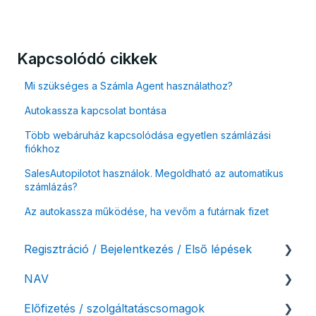
Kapcsolódó cikkek
Mi szükséges a Számla Agent használathoz?
Autokassza kapcsolat bontása
Több webáruház kapcsolódása egyetlen számlázási
fiókhoz
SalesAutopilotot használok. Megoldható az automatikus
számlázás?
Az autokassza működése, ha vevőm a futárnak fizet
Regisztráció / Bejelentkezés / Első lépések
NAV
Felhasználó beállításai
Előfizetés / szolgáltatáscsomagok
Számlázási fiók kezdő beállításai, első lépések
NAV online adatszolgáltatás