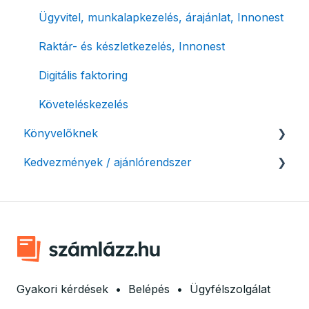
Évzárás #free csomagban
Ügyvitel, munkalapkezelés, árajánlat, Innonest
Számla nyomtatás / mobilnyomtatók
Raktár- és készletkezelés, Innonest
Termékek, partnerek
Digitális faktoring
Automatikus értesítések
Követeléskezelés
Beállítások módosítása
Könyvelőknek
Számlák kifizetettségének kezelése
Kedvezmények / ajánlórendszer
Listák / adatexport
Fizetési kérelem
Könyvelő program integrációk
Ajánlórendszer
Adózási támogatás egyéni vállalkozásoknak
SMARTBooks
Mobilnyomtatók
Könyvelői hozzáférés
Ingyenes csomag alapítványoknak
Marketing együttműködés
Gyakori kérdések
•
Belépés
•
Ügyfélszolgálat