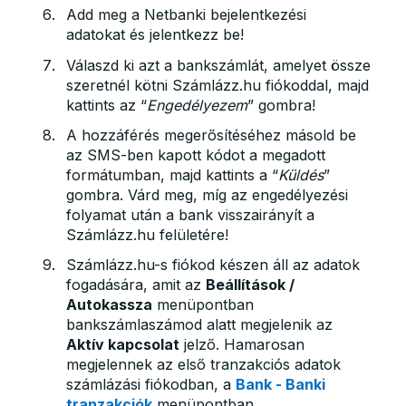
Add meg a Netbanki bejelentkezési
adatokat és jelentkezz be!
Válaszd ki azt a bankszámlát, amelyet össze
szeretnél kötni Számlázz.hu fiókoddal, majd
kattints az “
Engedélyezem
” gombra!
A hozzáférés megerősítéséhez másold be
az SMS-ben kapott kódot a megadott
formátumban, majd kattints a “
Küldés
”
gombra. Várd meg, míg az engedélyezési
folyamat után a bank visszairányít a
Számlázz.hu felületére!
Számlázz.hu-s fiókod készen áll az adatok
fogadására, amit az
Beállítások /
Autokassza
menüpontban
bankszámlaszámod alatt megjelenik az
Aktív kapcsolat
jelző. Hamarosan
megjelennek az első tranzakciós adatok
számlázási fiókodban, a
Bank - Banki
tranzakciók
menüpontban.