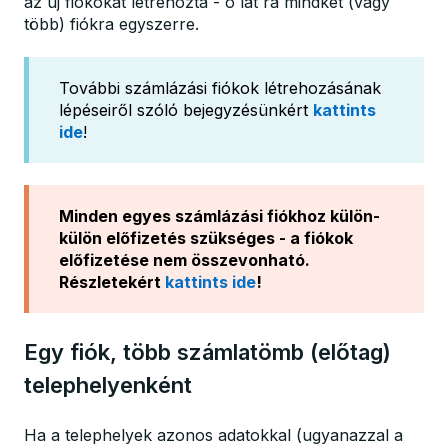
az új fiókokat létrehozta - ő lát rá mindkét (vagy
több) fiókra egyszerre.
További számlázási fiókok létrehozásának
lépéseiről szóló bejegyzésünkért
kattints
ide
!
Minden egyes számlázási fiókhoz külön-
külön előfizetés szükséges - a fiókok
előfizetése nem összevonható.
Részletekért
kattints ide
!
Egy fiók, több számlatömb (előtag)
telephelyenként
Ha a telephelyek azonos adatokkal (ugyanazzal a