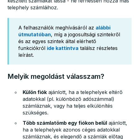
készített számlákat lássa - ne férhessen hozzá más
telephely számláihoz.
A felhasználók meghívásáról az
alábbi
útmutatóban
, míg a jogosultsági szintekről
és az egyes szintek által elérhető
funkciókról
ide kattintva
találsz részletes
leírást.
Melyik megoldást válasszam?
Külön fiók
ajánlott, ha a telephelyek eltérő
adatokkal (pl. különböző adószámmal)
számláznak, vagy ha teljes elkülönítés
szükséges.
Több számlatömb egy fiókon belül
ajánlott,
ha a telephelyek azonos céges adatokkal
számláznak, és elegendő a számlák előtag