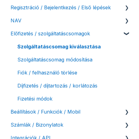
Regisztráció / Bejelentkezés / Első lépések
NAV
Felhasználó beállításai
Előfizetés / szolgáltatáscsomagok
Számlázási fiók kezdő beállításai, első lépések
NAV online adatszolgáltatás
Adóhatósági ellenőrzés adatszolgáltatás
Szolgáltatáscsomag kiválasztása
NAV pénztárgép feladás (PTGSZLAH)
Szolgáltatáscsomag módosítása
Számlaverzum
Fiók / felhasználó törlése
Díjfizetés / díjtartozás / korlátozás
Fizetési módok
Beállítások / Funkciók / Mobil
Számlák / Bizonylatok
Számlakészítés
Integrációk / API
Mobilapplikáció / MostSzámlázz
Sztornó-, és helyesbítő számla