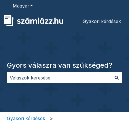
Magyar
Almenü megjelenítése fordításokhoz
Gyakori kérdések
Gyors válaszra van szükséged?
Nincs javaslat, mert üres a keresőmező.
Gyakori kérdések