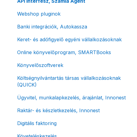
Díjfizetés / díjtartozás / korlátozás
Bejövő számlák és vevői fiók
Díjbekérő, szállítólevél
API interfész, Számla Agent
Fizetési módok
Tömeges számlagenerálás
Előlegszámla, végszámla
Webshop pluginok
Tömeges-, és csoportos műveletek
E-számla
Banki integrációk, Autokassza
Megbízott számlakibocsátás / Önszámlázás
Nyugta / e-nyugta
Keret- és adófigyelő egyéni vállalkozásoknak
Online fizetési megoldások
Devizás és idegen nyelvű számlázás
Online könyvelőprogram, SMARTBooks
Archiválás
Számla piszkozat
Könyvelőszoftverek
Postai szolgáltatás
Ismétlődő számlázás
Költségnyilvántartás társas vállalkozásoknak
(QUICK)
Évzárás #free csomagban
Ügyvitel, munkalapkezelés, árajánlat, Innonest
Számla nyomtatás / mobilnyomtatók
Raktár- és készletkezelés, Innonest
Termékek, partnerek
Digitális faktoring
Automatikus értesítések
Követeléskezelés