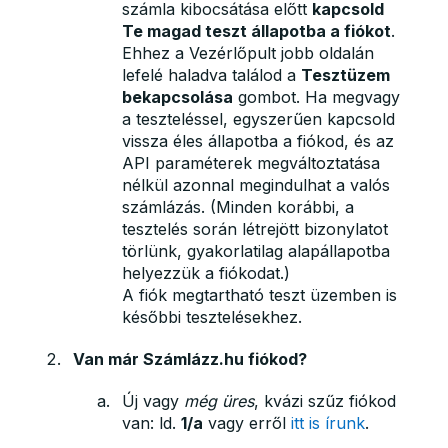
számla kibocsátása előtt
kapcsold
Te magad teszt állapotba a fiókot
.
Ehhez a Vezérlőpult jobb oldalán
lefelé haladva találod a
Tesztüzem
bekapcsolása
gombot. Ha megvagy
a teszteléssel, egyszerűen kapcsold
vissza éles állapotba a fiókod, és az
API paraméterek megváltoztatása
nélkül azonnal megindulhat a valós
számlázás. (Minden korábbi, a
tesztelés során létrejött bizonylatot
törlünk, gyakorlatilag alapállapotba
helyezzük a fiókodat.)
A fiók megtartható teszt üzemben is
későbbi tesztelésekhez.
Van már Számlázz.hu fiókod?
Új vagy
még üres
, kvázi szűz fiókod
van: ld.
1/a
vagy erről
itt is írunk
.