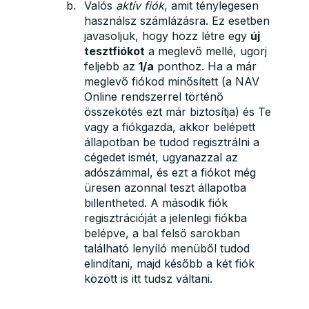
Valós
aktív fiók
, amit ténylegesen
használsz számlázásra. Ez esetben
javasoljuk, hogy hozz létre egy
új
tesztfiókot
a meglevő mellé, ugorj
feljebb az
1/a
ponthoz. Ha a már
meglevő fiókod minősített (a NAV
Online rendszerrel történő
összekötés ezt már biztosítja) és Te
vagy a fiókgazda, akkor belépett
állapotban be tudod regisztrálni a
cégedet ismét, ugyanazzal az
adószámmal, és ezt a fiókot még
üresen azonnal teszt állapotba
billentheted. A második fiók
regisztrációját a jelenlegi fiókba
belépve, a bal felső sarokban
található lenyíló menüből tudod
elindítani, majd később a két fiók
között is itt tudsz váltani.