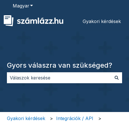
Magyar
Almenü megjelenítése fordításokhoz
Gyakori kérdések
Gyors válaszra van szükséged?
Nincs javaslat, mert üres a keresőmező.
Gyakori kérdések
Integrációk / API