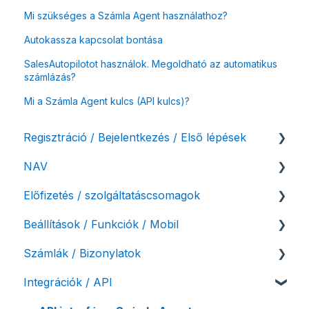
Mi szükséges a Számla Agent használathoz?
Autokassza kapcsolat bontása
SalesAutopilotot használok. Megoldható az automatikus
számlázás?
Mi a Számla Agent kulcs (API kulcs)?
Regisztráció / Bejelentkezés / Első lépések
NAV
Felhasználó beállításai
Előfizetés / szolgáltatáscsomagok
Számlázási fiók kezdő beállításai, első lépések
NAV online adatszolgáltatás
Beállítások / Funkciók / Mobil
Adóhatósági ellenőrzés adatszolgáltatás
Szolgáltatáscsomag kiválasztása
Számlák / Bizonylatok
NAV pénztárgép feladás (PTGSZLAH)
Szolgáltatáscsomag módosítása
Számlakészítés
Integrációk / API
Számlaverzum
Fiók / felhasználó törlése
Mobilapplikáció / MostSzámlázz
Sztornó-, és helyesbítő számla