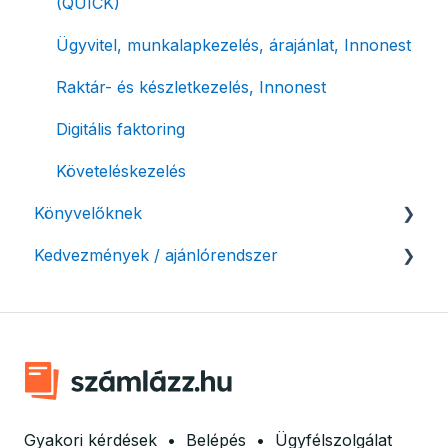
(QUICK)
Évzárás #free csomagban
Ügyvitel, munkalapkezelés, árajánlat, Innonest
Számla nyomtatás / mobilnyomtatók
Raktár- és készletkezelés, Innonest
Termékek, partnerek
Digitális faktoring
Automatikus értesítések
Követeléskezelés
Beállítások módosítása
Könyvelőknek
Számlák kifizetettségének kezelése
Kedvezmények / ajánlórendszer
Listák / adatexport
Fizetési kérelem
Könyvelő program integrációk
Ajánlórendszer
Adózási támogatás egyéni vállalkozásoknak
SMARTBooks
Mobilnyomtatók
Könyvelői hozzáférés
Ingyenes csomag alapítványoknak
Marketing együttműködés
Gyakori kérdések
•
Belépés
•
Ügyfélszolgálat