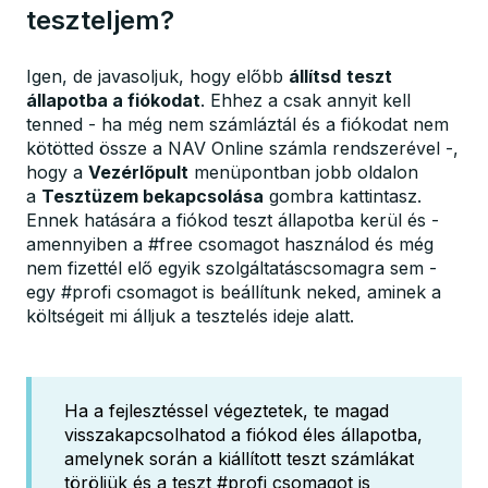
teszteljem?
Igen, de javasoljuk, hogy előbb
állítsd
teszt
állapotba a fiókodat
. Ehhez a csak annyit kell
tenned - ha még nem számláztál és a fiókodat nem
kötötted össze a NAV Online számla rendszerével -,
hogy a
Vezérlőpult
menüpontban jobb oldalon
a
Tesztüzem bekapcsolása
gombra kattintasz.
Ennek hatására a fiókod teszt állapotba kerül és -
amennyiben a #free csomagot használod és még
nem fizettél elő egyik szolgáltatáscsomagra sem -
egy #profi csomagot is beállítunk neked, aminek a
költségeit mi álljuk a tesztelés ideje alatt.
Ha a fejlesztéssel végeztetek, te magad
visszakapcsolhatod a fiókod éles állapotba,
amelynek során a kiállított teszt számlákat
töröljük és a teszt #profi csomagot is