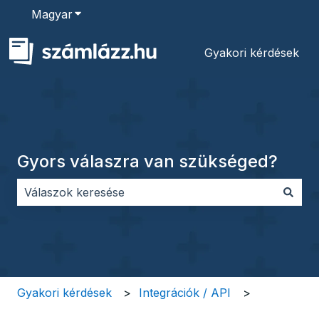
Magyar
Almenü megjelenítése fordításokhoz
Gyakori kérdések
Gyors válaszra van szükséged?
Nincs javaslat, mert üres a keresőmező.
Gyakori kérdések
Integrációk / API