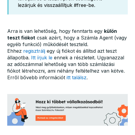
lezárjuk és visszaállítjuk #free-be.
Arra is van lehetőség, hogy fenntarts egy
külön
teszt fiókot
csak azért, hogy a Számla Agent (vagy
egyéb funkció) működését teszteld.
Ehhez
regisztrálj
egy új fiókot és állítsd azt teszt
állapotba.
Itt írjuk le
ennek a részleteit. Ugyanazzal
az adószámmal lehetőség van több számlázási
fiókot létrehozni, ami néhány feltételhez van kötve.
Erről bővebb információt
itt találsz
.