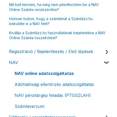
Mit kell tennem, ha még nem jelentkeztem be a NAV
Online Számla rendszerébe?
Honnan tudom, hogy a számlámat a Számlázz.hu
beküldte-e a NAV felé?
Kiváltja a Számlázz.hu használatának bejelentése a NAV
Online Számla összekötést?
Regisztráció / Bejelentkezés / Első lépések
NAV
Felhasználó beállításai
Számlázási fiók kezdő beállításai, első lépések
NAV online adatszolgáltatás
Adóhatósági ellenőrzés adatszolgáltatás
NAV pénztárgép feladás (PTGSZLAH)
Számlaverzum