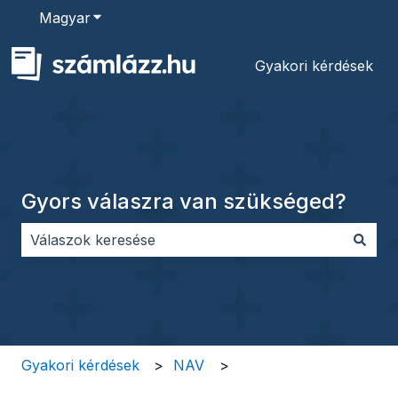
Magyar
Almenü megjelenítése fordításokhoz
Gyakori kérdések
Gyors válaszra van szükséged?
Nincs javaslat, mert üres a keresőmező.
Gyakori kérdések
NAV