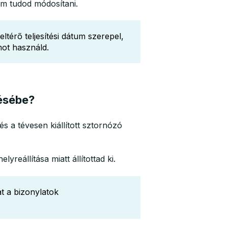
nem tudod módosítani.
ltérő teljesítési dátum szerepel,
umot használd.
zésébe?
s a tévesen kiállított sztornózó
yreállítása miatt állítottad ki.
t a bizonylatok