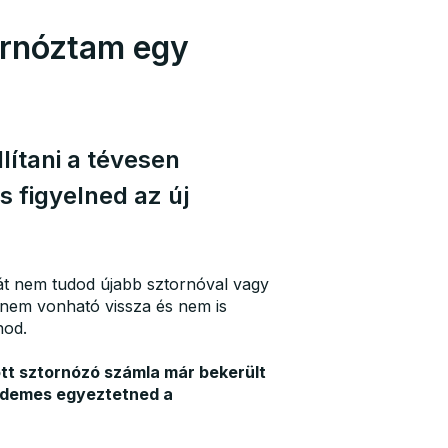
ornóztam egy
ítani a tévesen
 figyelned az új
át nem tudod újabb sztornóval vagy
a nem vonható vissza és nem is
nod.
ott sztornózó számla már bekerült
 érdemes egyeztetned a