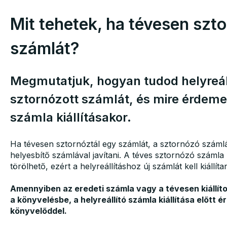
Mit tehetek, ha tévesen szt
számlát?
Megmutatjuk, hogyan tudod helyreáll
sztornózott számlát, és mire érdemes
számla kiállításakor.
Ha tévesen sztornóztál egy számlát, a sztornózó száml
helyesbítő számlával javítani. A téves sztornózó száml
törölhető, ezért a helyreállításhoz új számlát kell kiállíta
Amennyiben az eredeti számla vagy a tévesen kiállít
a könyvelésbe, a helyreállító számla kiállítása előtt
könyvelőddel.