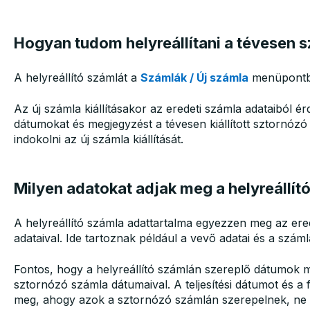
Hogyan tudom helyreállítani a tévesen 
A helyreállító számlát a
Számlák / Új számla
menüpontba
Az új számla kiállításakor az eredeti számla adataiból é
dátumokat és megjegyzést a tévesen kiállított sztornózó
indokolni az új számla kiállítását.
Milyen adatokat adjak meg a helyreállít
A helyreállító számla adattartalma egyezzen meg az ere
adataival. Ide tartoznak például a vevő adatai és a számla
Fontos, hogy a helyreállító számlán szereplő dátumok m
sztornózó számla dátumaival. A teljesítési dátumot és a 
meg, ahogy azok a sztornózó számlán szerepelnek, ne a