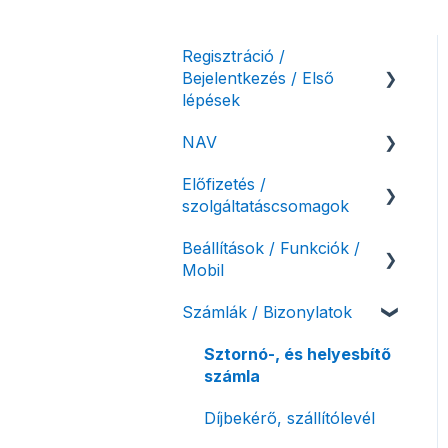
Regisztráció /
Bejelentkezés / Első
lépések
NAV
Felhasználó beállításai
Előfizetés /
Számlázási fiók kezdő
NAV online
szolgáltatáscsomagok
beállításai, első lépések
adatszolgáltatás
Beállítások / Funkciók /
Adóhatósági ellenőrzés
Szolgáltatáscsomag
Mobil
adatszolgáltatás
kiválasztása
Számlák / Bizonylatok
NAV pénztárgép feladás
Szolgáltatáscsomag
Számlakészítés
(PTGSZLAH)
módosítása
Mobilapplikáció /
Sztornó-, és helyesbítő
Számlaverzum
Fiók / felhasználó
MostSzámlázz
számla
törlése
Bejövő számlák és vevői
Díjbekérő, szállítólevél
Díjfizetés / díjtartozás /
fiók