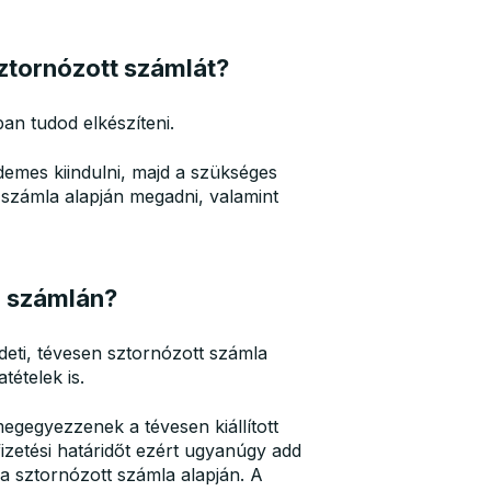
sztornózott számlát?
n tudod elkészíteni.
rdemes kiindulni, majd a szükséges
 számla alapján megadni, valamint
ó számlán?
deti, tévesen sztornózott számla
tételek is.
egegyezzenek a tévesen kiállított
fizetési határidőt ezért ugyanúgy add
 sztornózott számla alapján. A