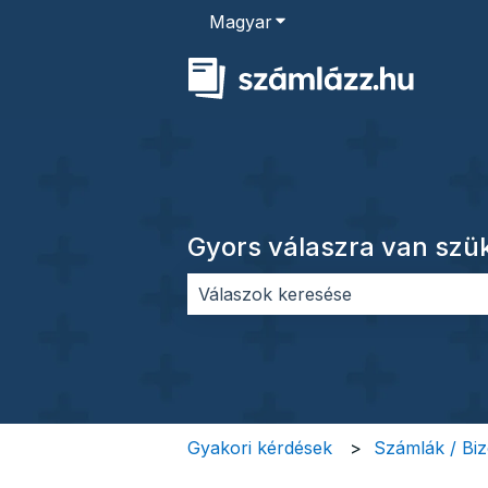
Magyar
Almenü megjelenítése for
Gyors válaszra van sz
Nincs javaslat, mert üres a keres
Gyakori kérdések
Számlák / Bi