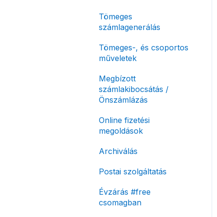
korlátozás
Tömeges
Fizetési módok
számlagenerálás
Tömeges-, és csoportos
műveletek
Megbízott
számlakibocsátás /
Önszámlázás
Online fizetési
megoldások
Archiválás
Postai szolgáltatás
Évzárás #free
csomagban