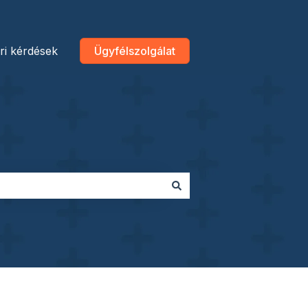
ri kérdések
Ügyfélszolgálat