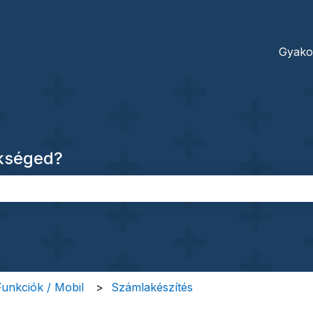
dításokhoz
Gyako
ükséged?
őmező.
 Funkciók / Mobil
Számlakészítés