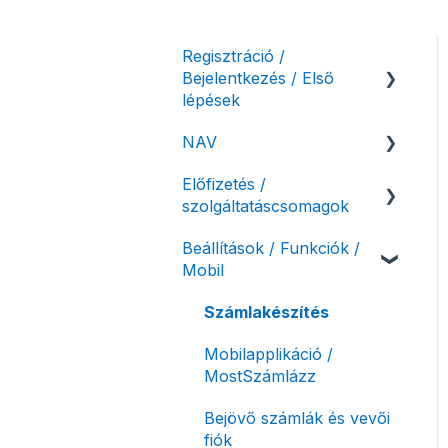
Regisztráció /
Bejelentkezés / Első
lépések
NAV
Felhasználó beállításai
Előfizetés /
Számlázási fiók kezdő
NAV online
szolgáltatáscsomagok
beállításai, első lépések
adatszolgáltatás
Beállítások / Funkciók /
Adóhatósági ellenőrzés
Szolgáltatáscsomag
Mobil
adatszolgáltatás
kiválasztása
NAV pénztárgép feladás
Szolgáltatáscsomag
Számlakészítés
(PTGSZLAH)
módosítása
Mobilapplikáció /
Számlaverzum
Fiók / felhasználó
MostSzámlázz
törlése
Bejövő számlák és vevői
Díjfizetés / díjtartozás /
fiók