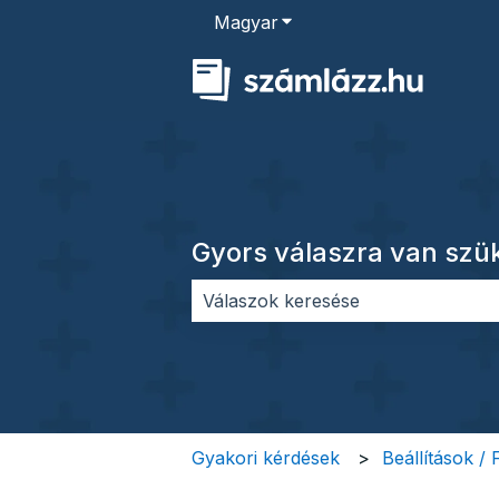
Magyar
Almenü megjelenítése for
Gyors válaszra van sz
Nincs javaslat, mert üres a keres
Gyakori kérdések
Beállítások /