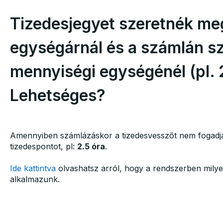
Tizedesjegyet szeretnék me
egységárnál és a számlán sz
mennyiségi egységénél (pl. 2
Lehetséges?
Amennyiben számlázáskor a tizedesvesszőt nem fogadja
tizedespontot, pl:
2.5 óra
.
Ide kattintva
olvashatsz arról, hogy a rendszerben milyen
alkalmazunk.