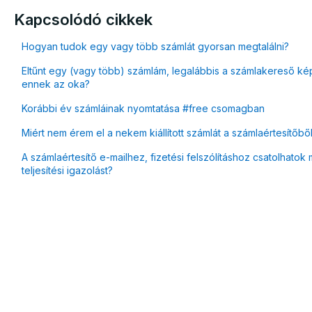
Kapcsolódó cikkek
Hogyan tudok egy vagy több számlát gyorsan megtalálni?
Eltűnt egy (vagy több) számlám, legalábbis a számlakereső kép
ennek az oka?
Korábbi év számláinak nyomtatása #free csomagban
Miért nem érem el a nekem kiállított számlát a számlaértesítőbő
A számlaértesítő e-mailhez, fizetési felszólításhoz csatolhatok m
teljesítési igazolást?