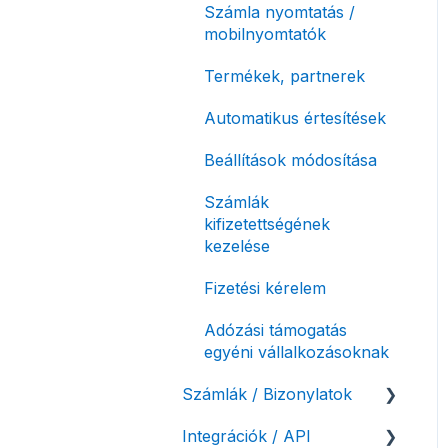
Számla nyomtatás /
mobilnyomtatók
Termékek, partnerek
Automatikus értesítések
Beállítások módosítása
Számlák
kifizetettségének
kezelése
Fizetési kérelem
Adózási támogatás
egyéni vállalkozásoknak
Számlák / Bizonylatok
Integrációk / API
Sztornó-, és helyesbítő