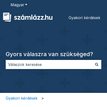
Magyar
Almenü megjelenítése fordításokhoz
Gyakori kérdések
Gyors válaszra van szükséged?
Nincs javaslat, mert üres a keresőmező.
Gyakori kérdések