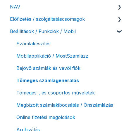
NAV
Felhasználó beállításai
Előfizetés / szolgáltatáscsomagok
Számlázási fiók kezdő beállításai, első lépések
NAV online adatszolgáltatás
Beállítások / Funkciók / Mobil
Adóhatósági ellenőrzés adatszolgáltatás
Szolgáltatáscsomag kiválasztása
NAV pénztárgép feladás (PTGSZLAH)
Szolgáltatáscsomag módosítása
Számlakészítés
Számlaverzum
Fiók / felhasználó törlése
Mobilapplikáció / MostSzámlázz
Díjfizetés / díjtartozás / korlátozás
Bejövő számlák és vevői fiók
Fizetési módok
Tömeges számlagenerálás
Tömeges-, és csoportos műveletek
Megbízott számlakibocsátás / Önszámlázás
Online fizetési megoldások
Archiválás