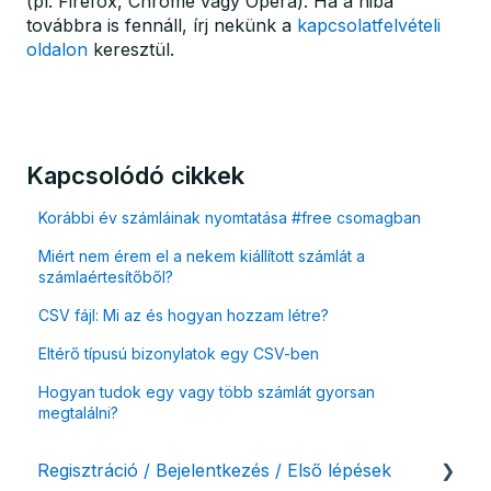
(pl. Firefox, Chrome vagy Opera). Ha a hiba
továbbra is fennáll, írj nekünk a
kapcsolatfelvételi
oldalon
keresztül.
Kapcsolódó cikkek
Korábbi év számláinak nyomtatása #free csomagban
Miért nem érem el a nekem kiállított számlát a
számlaértesítőből?
CSV fájl: Mi az és hogyan hozzam létre?
Eltérő típusú bizonylatok egy CSV-ben
Hogyan tudok egy vagy több számlát gyorsan
megtalálni?
Regisztráció / Bejelentkezés / Első lépések