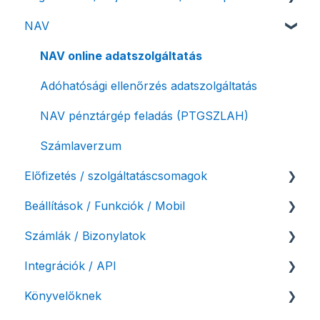
NAV
Felhasználó beállításai
Számlázási fiók kezdő beállításai, első lépések
NAV online adatszolgáltatás
Adóhatósági ellenőrzés adatszolgáltatás
NAV pénztárgép feladás (PTGSZLAH)
Számlaverzum
Előfizetés / szolgáltatáscsomagok
Beállítások / Funkciók / Mobil
Szolgáltatáscsomag kiválasztása
Számlák / Bizonylatok
Szolgáltatáscsomag módosítása
Számlakészítés
Integrációk / API
Fiók / felhasználó törlése
Mobilapplikáció / MostSzámlázz
Sztornó-, és helyesbítő számla
Könyvelőknek
Díjfizetés / díjtartozás / korlátozás
Bejövő számlák és vevői fiók
Díjbekérő, szállítólevél
API interfész, Számla Agent