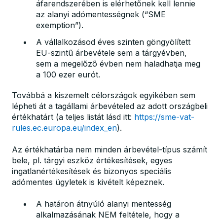
áfarendszerében is elérhetőnek kell lennie
az alanyi adómentességnek (“SME
exemption”).
A vállalkozásod éves szinten göngyölített
EU-szintű árbevétele sem a tárgyévben,
sem a megelőző évben nem haladhatja meg
a 100 ezer eurót.
Továbbá a kiszemelt célországok egyikében sem
lépheti át a tagállami árbevételed az adott országbeli
értékhatárt (a teljes listát lásd itt:
https://sme-vat-
rules.ec.europa.eu/index_en
).
Az értékhatárba nem minden árbevétel-típus számít
bele, pl. tárgyi eszköz értékesítések, egyes
ingatlanértékesítések és bizonyos speciális
adómentes ügyletek is kivételt képeznek.
A határon átnyúló alanyi mentesség
alkalmazásának NEM feltétele, hogy a