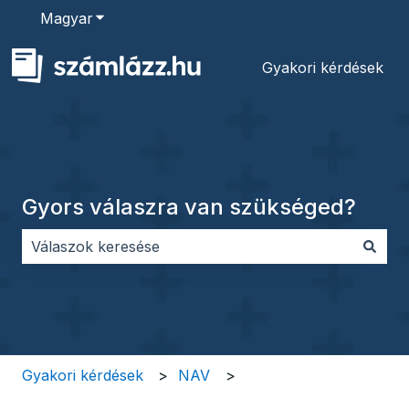
Magyar
Almenü megjelenítése fordításokhoz
Gyakori kérdések
Gyors válaszra van szükséged?
Nincs javaslat, mert üres a keresőmező.
Gyakori kérdések
NAV