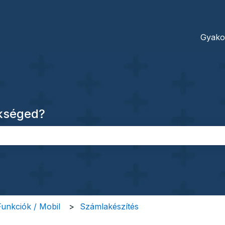
dításokhoz
Gyako
ükséged?
őmező.
 Funkciók / Mobil
Számlakészítés