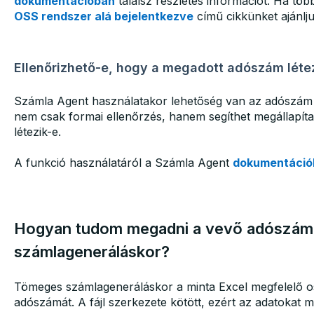
dokumentációban
találsz részletes információt. Ha töb
OSS rendszer alá bejelentkezve
című cikkünket ajánlju
Ellenőrizhető-e, hogy a megadott adószám léte
Számla Agent használatakor lehetőség van az adószám v
nem csak formai ellenőrzés, hanem segíthet megállapít
létezik-e.
A funkció használatáról a Számla Agent
dokumentáció
Hogyan tudom megadni a vevő adószám
számlageneráláskor?
Tömeges számlageneráláskor a minta Excel megfelelő os
adószámát. A fájl szerkezete kötött, ezért az adatokat mi