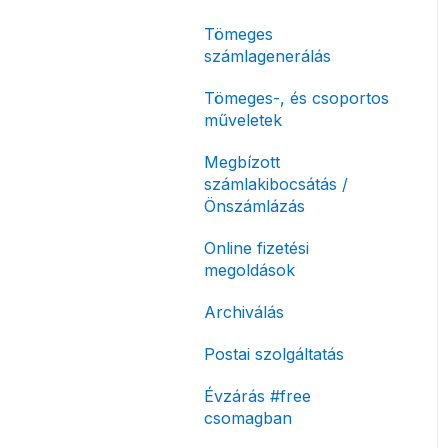
korlátozás
Tömeges
Fizetési módok
számlagenerálás
Tömeges-, és csoportos
műveletek
Megbízott
számlakibocsátás /
Önszámlázás
Online fizetési
megoldások
Archiválás
Postai szolgáltatás
Évzárás #free
csomagban