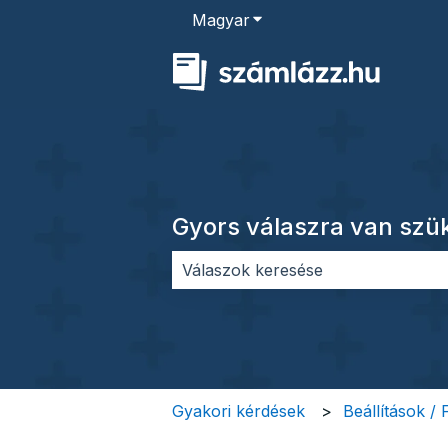
Magyar
Almenü megjelenítése for
Gyors válaszra van sz
Nincs javaslat, mert üres a keres
Gyakori kérdések
Beállítások /