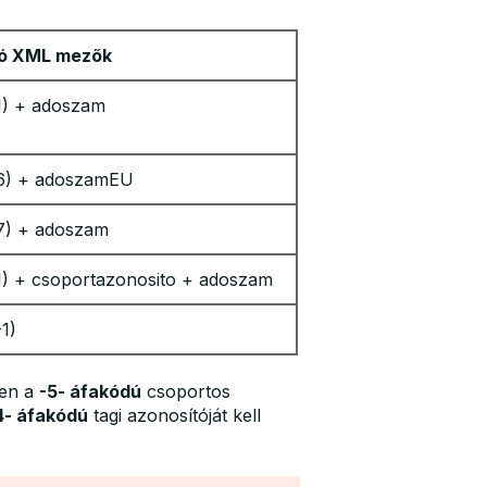
ó XML mezők
1) + adoszam
(6) + adoszamEU
7) + adoszam
1) + csoportazonosito + adoszam
1)
en a
-5- áfakódú
csoportos
4- áfakódú
tagi azonosítóját kell