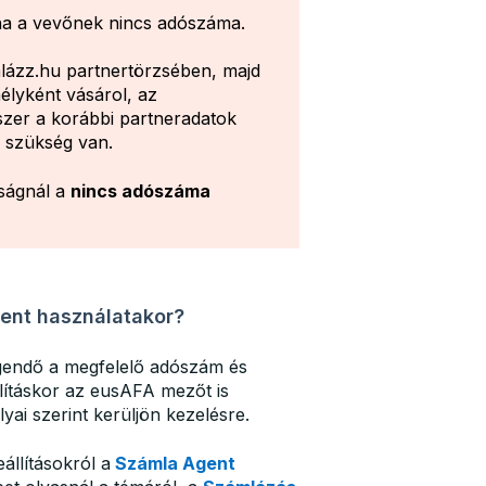
 ha a vevőnek nincs adószáma.
ázz.hu partnertörzsében, majd
lyként vásárol, az
szer a korábbi partneradatok
s szükség van.
ságnál a
nincs adószáma
gent használatakor?
gendő a megfelelő adószám és
lításkor az eusAFA mezőt is
yai szerint kerüljön kezelésre.
llításokról a
Számla Agent