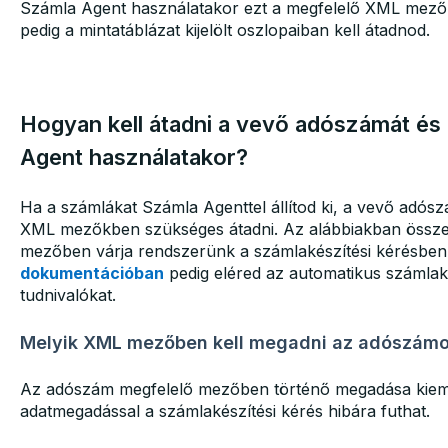
Számla Agent használatakor ezt a megfelelő XML mező
pedig a mintatáblázat kijelölt oszlopaiban kell átadnod.
Hogyan kell átadni a vevő adószámát és
Agent használatakor?
Ha a számlákat Számla Agenttel állítod ki, a vevő adós
XML mezőkben szükséges átadni. Az alábbiakban összefo
mezőben várja rendszerünk a számlakészítési kérésbe
dokumentációban
pedig eléred az automatikus számlak
tudnivalókat.
Melyik XML mezőben kell megadni az adószámo
Az adószám megfelelő mezőben történő megadása kiemel
adatmegadással a számlakészítési kérés hibára futhat.