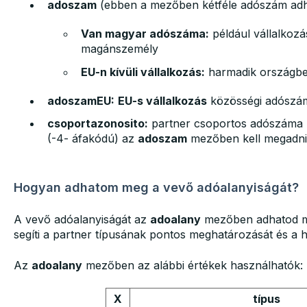
adoszam
(ebben a mezőben kétféle adószám adh
Van magyar adószáma:
például vállalkozá
magánszemély
EU-n kívüli vállalkozás:
harmadik országbel
adoszamEU:
EU-s vállalkozás
közösségi adószá
csoportazonosito:
partner csoportos adószáma (-
(-4- áfakódú) az
adoszam
mezőben kell megadni
Hogyan adhatom meg a vevő adóalanyiságát?
A vevő adóalanyiságát az
adoalany
mezőben adhatod meg
segíti a partner típusának pontos meghatározását és a h
Az
adoalany
mezőben az alábbi értékek használhatók:
X
típus