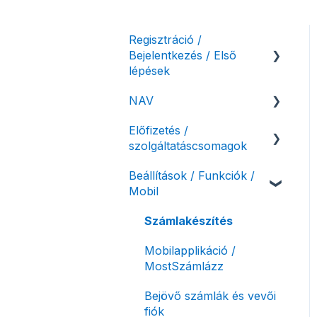
Regisztráció /
Bejelentkezés / Első
lépések
NAV
Felhasználó beállításai
Előfizetés /
Számlázási fiók kezdő
NAV online
szolgáltatáscsomagok
beállításai, első lépések
adatszolgáltatás
Beállítások / Funkciók /
Adóhatósági ellenőrzés
Szolgáltatáscsomag
Mobil
adatszolgáltatás
kiválasztása
NAV pénztárgép feladás
Szolgáltatáscsomag
Számlakészítés
(PTGSZLAH)
módosítása
Mobilapplikáció /
Számlaverzum
Fiók / felhasználó
MostSzámlázz
törlése
Bejövő számlák és vevői
Díjfizetés / díjtartozás /
fiók