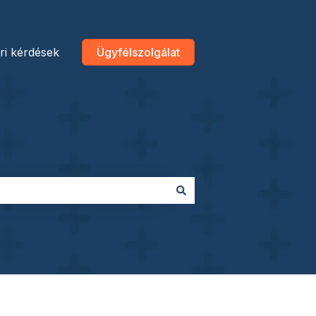
ri kérdések
Ügyfélszolgálat