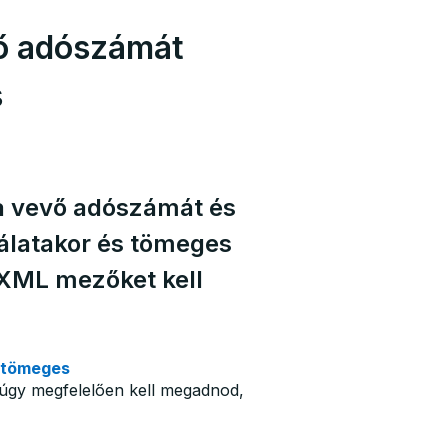
ő adószámát
s
a vevő adószámát és
álatakor és tömeges
 XML mezőket kell
tömeges
núgy megfelelően kell megadnod,