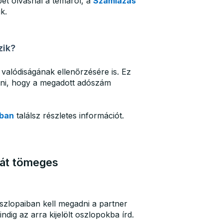
bet olvasnál a témáról, a
Számlázás
k.
zik?
alódiságának ellenőrzésére is. Ez
ani, hogy a megadott adószám
ban
találsz részletes információt.
át tömeges
zlopaiban kell megadni a partner
ndig az arra kijelölt oszlopokba írd.