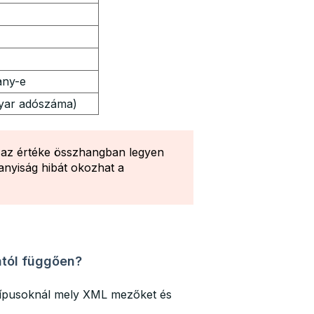
any-e
gyar adószáma)
 az értéke összhangban legyen
nyiság hibát okozhat a
ától függően?
rtípusoknál mely XML mezőket és