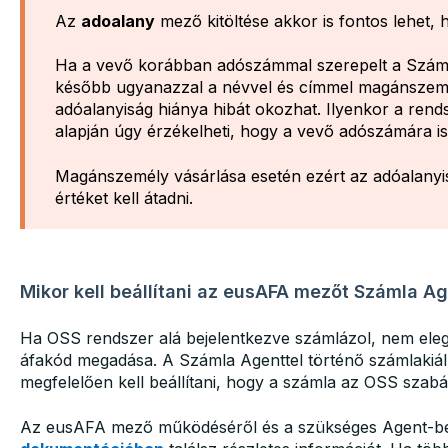
Az
adoalany
mező kitöltése akkor is fontos lehet,
Ha a vevő korábban adószámmal szerepelt a Száml
később ugyanazzal a névvel és címmel magánszemé
adóalanyiság hiánya hibát okozhat. Ilyenkor a rend
alapján úgy érzékelheti, hogy a vevő adószámára i
Magánszemély vásárlása esetén ezért az adóalanyi
értéket kell átadni.
Mikor kell beállítani az eusAFA mezőt Számla A
Ha OSS rendszer alá bejelentkezve számlázol, nem ele
áfakód megadása. A Számla Agenttel történő számlakiál
megfelelően kell beállítani, hogy a számla az OSS szabál
Az eusAFA mező működéséről és a szükséges Agent-beá