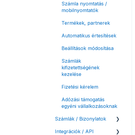
Számla nyomtatás /
mobilnyomtatók
Termékek, partnerek
Automatikus értesítések
Beállítások módosítása
Számlák
kifizetettségének
kezelése
Fizetési kérelem
Adózási támogatás
egyéni vállalkozásoknak
Számlák / Bizonylatok
Integrációk / API
Sztornó-, és helyesbítő