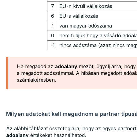
7
EU-n kívüli vállalkozás
6
EU-s vállalkozás
1
van magyar adószáma
0​
nem tudjuk hogy a vásárló adóal
-1
nincs adószáma (azaz nincs ma
Ha megadod az
adoalany
mezőt, ügyelj arra, hogy
a megadott adószámmal. A hibásan megadott adóala
számlakérésben.
Milyen adatokat kell megadnom a partner típus
Az alábbi táblázat összefoglalja, hogy az egyes partne
adoalany
értékeket használhatod.