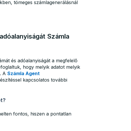
kben, tömeges számlagenerálásnál
 adóalanyiságát Számla
zámát és adóalanyiságát a megfelelő
glaltuk, hogy melyik adatot melyik
n. A
Számla Agent
észítéssel kapcsolatos további
t?
ten fontos, hiszen a pontatlan