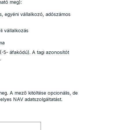
ató meg):
s, egyéni vállalkozó, adószámos
i vállalkozás
ma
5- áfakódú). A tagi azonosítót
.
. A mező kitöltése opcionális, de
elyes NAV adatszolgáltatást.