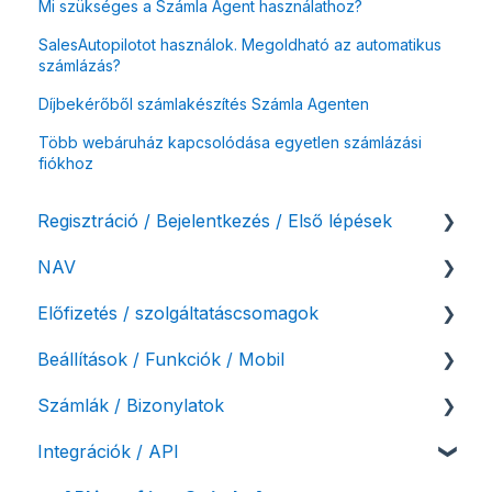
Mi szükséges a Számla Agent használathoz?
SalesAutopilotot használok. Megoldható az automatikus
számlázás?
Díjbekérőből számlakészítés Számla Agenten
Több webáruház kapcsolódása egyetlen számlázási
fiókhoz
Regisztráció / Bejelentkezés / Első lépések
NAV
Felhasználó beállításai
Előfizetés / szolgáltatáscsomagok
Számlázási fiók kezdő beállításai, első lépések
NAV online adatszolgáltatás
Beállítások / Funkciók / Mobil
Adóhatósági ellenőrzés adatszolgáltatás
Szolgáltatáscsomag kiválasztása
Számlák / Bizonylatok
NAV pénztárgép feladás (PTGSZLAH)
Szolgáltatáscsomag módosítása
Számlakészítés
Integrációk / API
Számlaverzum
Fiók / felhasználó törlése
Mobilapplikáció / MostSzámlázz
Sztornó-, és helyesbítő számla