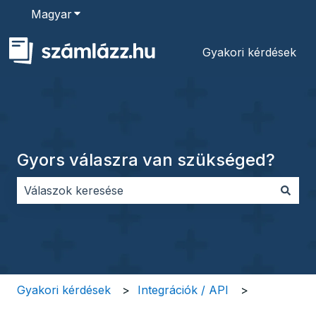
Magyar
Almenü megjelenítése fordításokhoz
Gyakori kérdések
Gyors válaszra van szükséged?
Nincs javaslat, mert üres a keresőmező.
Gyakori kérdések
Integrációk / API