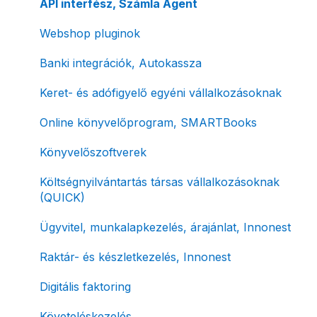
Díjfizetés / díjtartozás / korlátozás
Bejövő számlák és vevői fiók
Díjbekérő, szállítólevél
API interfész, Számla Agent
Fizetési módok
Tömeges számlagenerálás
Előlegszámla, végszámla
Webshop pluginok
Tömeges-, és csoportos műveletek
E-számla
Banki integrációk, Autokassza
Megbízott számlakibocsátás / Önszámlázás
Nyugta / e-nyugta
Keret- és adófigyelő egyéni vállalkozásoknak
Online fizetési megoldások
Devizás és idegen nyelvű számlázás
Online könyvelőprogram, SMARTBooks
Archiválás
Számla piszkozat
Könyvelőszoftverek
Postai szolgáltatás
Ismétlődő számlázás
Költségnyilvántartás társas vállalkozásoknak
(QUICK)
Évzárás #free csomagban
Ügyvitel, munkalapkezelés, árajánlat, Innonest
Számla nyomtatás / mobilnyomtatók
Raktár- és készletkezelés, Innonest
Termékek, partnerek
Digitális faktoring
Automatikus értesítések
Követeléskezelés