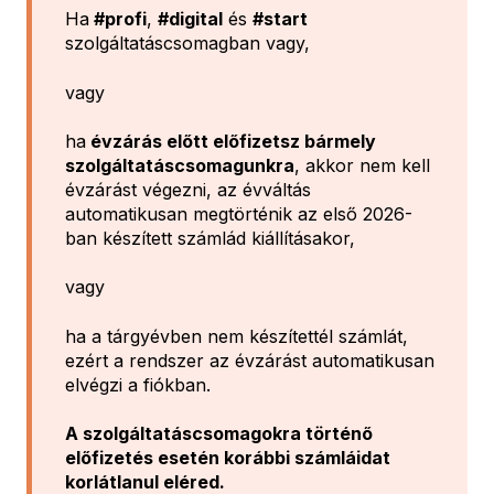
Ha
#profi
,
#digital
és
#start
szolgáltatáscsomagban vagy,
vagy
ha
évzárás előtt
előfizetsz bármely
szolgáltatáscsomagunkra
, akkor nem kell
évzárást végezni, az évváltás
automatikusan megtörténik az első 2026-
ban készített számlád kiállításakor,
vagy
ha a tárgyévben nem készítettél számlát,
ezért a rendszer az évzárást automatikusan
elvégzi a fiókban.
A szolgáltatáscsomagokra történő
előfizetés esetén korábbi számláidat
korlátlanul eléred.