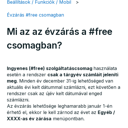
Beállítások / Funkciók / Mobil
Évzárás #free csomagban
Mi az az évzárás a #free
csomagban?
Ingyenes (#free) szolgáltatáscsomag
használata
esetén a rendszer
csak a tárgyév számláit jeleníti
meg
. Minden év december 31-ig lehetőséged van
aktuális évi kelt dátummal számlázni, ezt követően a
rendszer csak az újév kelt dátumával enged
számlázni.
Az évzárás lehetősége leghamarabb január 1-én
érhető el, ekkor le kell zárnod az évet az
Egyéb /
XXXX-as év zárása
menüpontban.