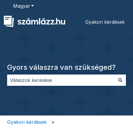
Magyar
Almenü megjelenítése fordításokhoz
Gyakori kérdések
Gyors válaszra van szükséged?
Nincs javaslat, mert üres a keresőmező.
Gyakori kérdések