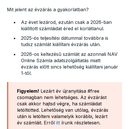
Mit jelent az évzárás a gyakorlatban?
Az évet lezárod, ezután csak a 2026-ban
kiállított számláidat éred el korlátlanul.
2025-ös teljesítési dátummal továbbra is
tudsz számlát kiállítani évzárás után.
2026-os keltezésű számlát az azonnali NAV
Online Számla adatszolgáltatás miatt
évzárás előtt sincs lehetőség kiállítani január
1-től.
Figyelem!
Lezárt év újranyitása #free
csomagban nem lehetséges. Az évzárást
csak akkor hajtsd végre, ha számláidat
letöltötted. Lehetőség van utólag, évzárás
után is letölteni valamelyik korábbi, lezárt
év számláit. Erről
itt
írunk részletesen.