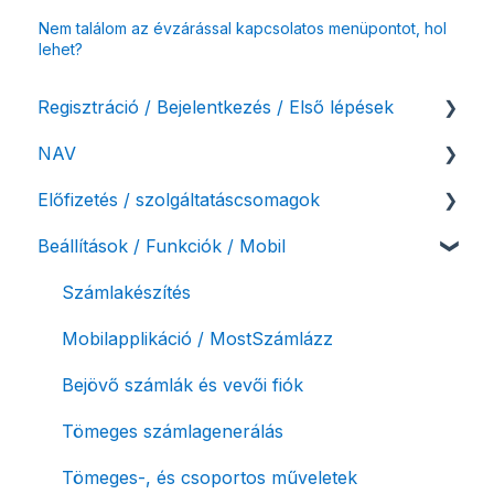
Nem találom az évzárással kapcsolatos menüpontot, hol
lehet?
Regisztráció / Bejelentkezés / Első lépések
NAV
Felhasználó beállításai
Előfizetés / szolgáltatáscsomagok
Számlázási fiók kezdő beállításai, első lépések
NAV online adatszolgáltatás
Beállítások / Funkciók / Mobil
Adóhatósági ellenőrzés adatszolgáltatás
Szolgáltatáscsomag kiválasztása
NAV pénztárgép feladás (PTGSZLAH)
Szolgáltatáscsomag módosítása
Számlakészítés
Számlaverzum
Fiók / felhasználó törlése
Mobilapplikáció / MostSzámlázz
Díjfizetés / díjtartozás / korlátozás
Bejövő számlák és vevői fiók
Fizetési módok
Tömeges számlagenerálás
Tömeges-, és csoportos műveletek