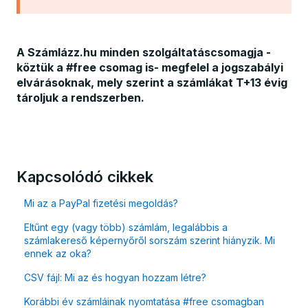
A Számlázz.hu minden szolgáltatáscsomagja -
köztük a #free csomag is- megfelel a jogszabályi
elvárásoknak, mely szerint a számlákat T+13 évig
tároljuk a rendszerben.
Kapcsolódó cikkek
Mi az a PayPal fizetési megoldás?
Eltűnt egy (vagy több) számlám, legalábbis a
számlakereső képernyőről sorszám szerint hiányzik. Mi
ennek az oka?
CSV fájl: Mi az és hogyan hozzam létre?
Korábbi év számláinak nyomtatása #free csomagban