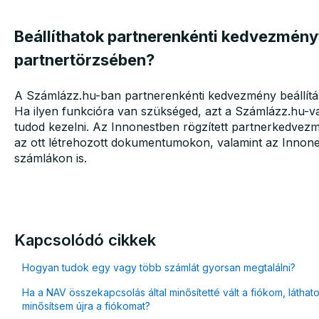
Beállíthatok partnerenkénti kedvezmény
partnertörzsében?
A Számlázz.hu-ban partnerenkénti kedvezmény beállítás
Ha ilyen funkcióra van szükséged, azt a Számlázz.hu-va
tudod kezelni. Az Innonestben rögzített partnerkedve
az ott létrehozott dokumentumokon, valamint az Innones
számlákon is.
Kapcsolódó cikkek
Hogyan tudok egy vagy több számlát gyorsan megtalálni?
Ha a NAV összekapcsolás által minősítetté vált a fiókom, láth
minősítsem újra a fiókomat?