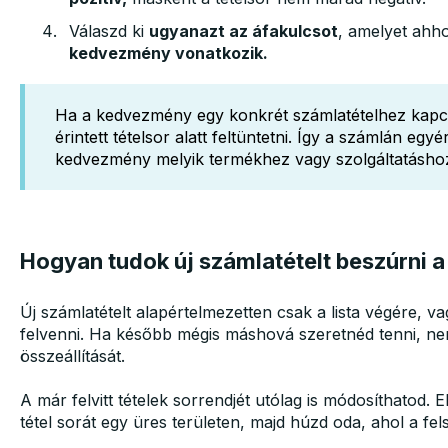
Válaszd ki
ugyanazt az áfakulcsot
, amelyet ahho
kedvezmény vonatkozik.
Ha a kedvezmény egy konkrét számlatételhez kapcs
érintett tételsor alatt feltüntetni. Így a számlán egy
kedvezmény melyik termékhez vagy szolgáltatáshoz 
Hogyan tudok új számlatételt beszúrni a 
Új számlatételt alapértelmezetten csak a lista végére, va
felvenni. Ha később mégis máshová szeretnéd tenni, ne
összeállítását.
A már felvitt tételek sorrendjét utólag is módosíthatod.
tétel sorát egy üres területen, majd húzd oda, ahol a fel