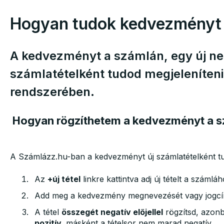
Hogyan tudok kedvezményt 
A kedvezményt a számlán, egy új ne
számlatételként tudod megjeleníten
rendszerében.
Hogyan rögzíthetem a kedvezményt a 
A Számlázz.hu-ban a kedvezményt új számlatételként tudo
Az
+új tétel
linkre kattintva adj új tételt a számláh
Add meg a kedvezmény megnevezését vagy jogc
A tétel
összegét negatív előjellel
rögzítsd, azon
pozitív,
másként a tételsor nem marad negatív.