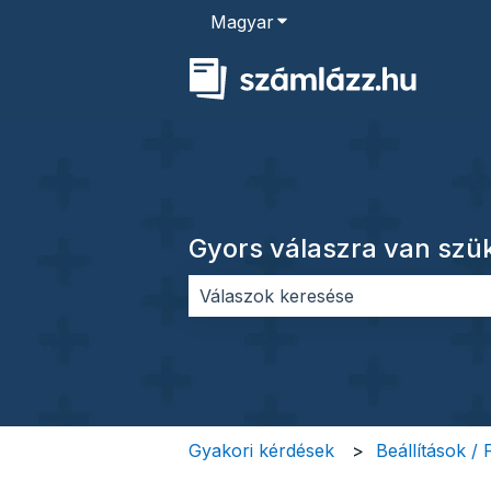
Magyar
Almenü megjelenítése for
Gyors válaszra van sz
Nincs javaslat, mert üres a keres
Gyakori kérdések
Beállítások /