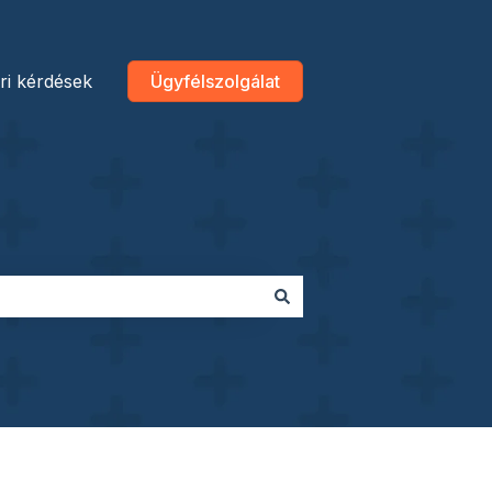
ri kérdések
Ügyfélszolgálat