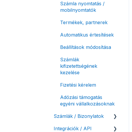
Számla nyomtatás /
mobilnyomtatók
Termékek, partnerek
Automatikus értesítések
Beállítások módosítása
Számlák
kifizetettségének
kezelése
Fizetési kérelem
Adózási támogatás
egyéni vállalkozásoknak
Számlák / Bizonylatok
Integrációk / API
Sztornó-, és helyesbítő