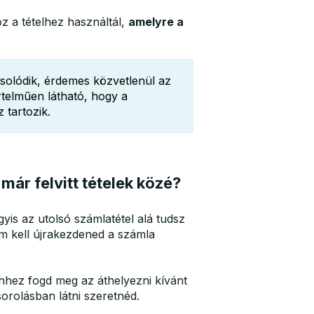
z a tételhez használtál,
amelyre a
olódik, érdemes közvetlenül az
értelműen látható, hogy a
tartozik.
már felvitt tételek közé?
gyis az utolsó számlatétel alá tudsz
m kell újrakezdened a számla
 Ehhez fogd meg az áthelyezni kívánt
sorolásban látni szeretnéd.