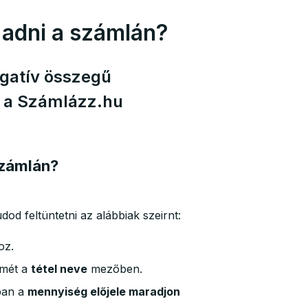
adni a számlán?
gatív összegű
i a Számlázz.hu
számlán?
d feltüntetni az alábbiak szeirnt:
oz.
ímét a
tétel neve
mezőben.
ban a
mennyiség előjele maradjon