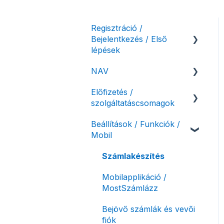
Regisztráció /
Bejelentkezés / Első
lépések
NAV
Felhasználó beállításai
Előfizetés /
Számlázási fiók kezdő
NAV online
szolgáltatáscsomagok
beállításai, első lépések
adatszolgáltatás
Beállítások / Funkciók /
Adóhatósági ellenőrzés
Szolgáltatáscsomag
Mobil
adatszolgáltatás
kiválasztása
NAV pénztárgép feladás
Szolgáltatáscsomag
Számlakészítés
(PTGSZLAH)
módosítása
Mobilapplikáció /
Számlaverzum
Fiók / felhasználó
MostSzámlázz
törlése
Bejövő számlák és vevői
Díjfizetés / díjtartozás /
fiók