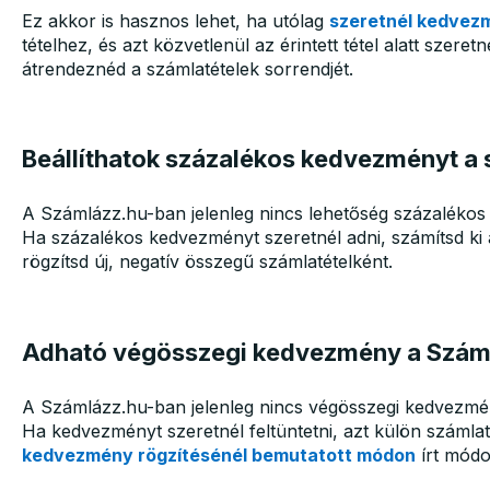
Ez akkor is hasznos lehet, ha utólag
szeretnél kedvez
tételhez, és azt közvetlenül az érintett tétel alatt szere
átrendeznéd a számlatételek sorrendjét.
Beállíthatok százalékos kedvezményt a
A Számlázz.hu-ban jelenleg nincs lehetőség százalékos
Ha százalékos kedvezményt szeretnél adni, számítsd ki
rögzítsd új, negatív összegű számlatételként.
Adható végösszegi kedvezmény a Szám
A Számlázz.hu-ban jelenleg nincs végösszegi kedvezmé
Ha kedvezményt szeretnél feltüntetni, azt külön számlat
kedvezmény rögzítésénél bemutatott módon
írt módo