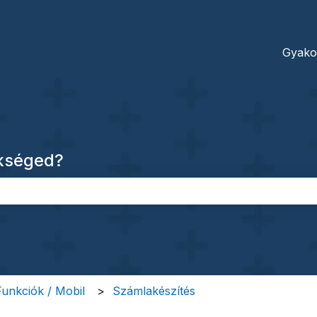
dításokhoz
Gyako
ükséged?
őmező.
 Funkciók / Mobil
Számlakészítés