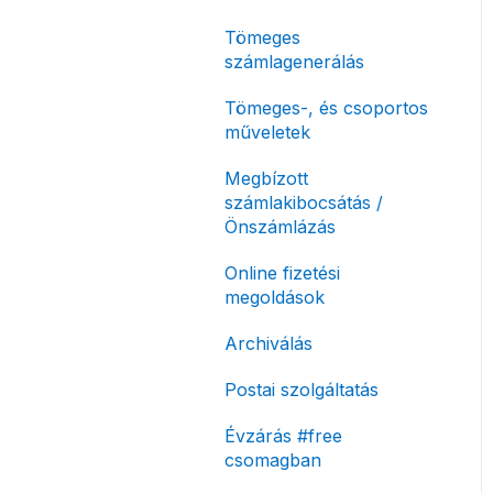
korlátozás
Tömeges
Fizetési módok
számlagenerálás
Tömeges-, és csoportos
műveletek
Megbízott
számlakibocsátás /
Önszámlázás
Online fizetési
megoldások
Archiválás
Postai szolgáltatás
Évzárás #free
csomagban