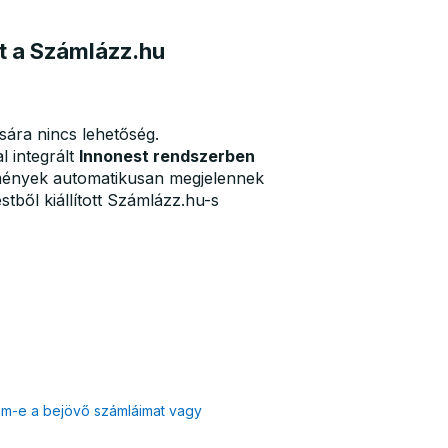
t a Számlázz.hu
ára nincs lehetőség.
l integrált
Innonest rendszerben
zmények automatikusan megjelennek
tből kiállított Számlázz.hu-s
atom-e a bejövő számláimat vagy