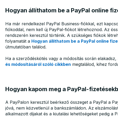
Hogyan állíthatom be a PayPal online fiz
Ha már rendelkezel PayPal Business-fiókkal, ezt kapcs
fiókoddal, nem kell új PayPal-fiókot létrehoznod. Az ö
rendszerén keresztül történik. A szükséges fiókok létreho
folyamatát a
Hogyan állíthatom be a PayPal online fiz
útmutatóban találod.
Ha a szerződéskötés vagy a módosítás során elakadsz,
és módosításáról szóló cikkben
megtalálod, kihez fordu
Hogyan kapom meg a PayPal-fizetésekb
A PayPalon keresztül beérkező összeget a PayPal a Pay
jóvá, nem közvetlenül a bankszámládon. Az elszámolást 
alkalmazott díjakat és a kiutalási lehetőségeket pedig a