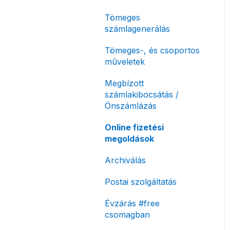
korlátozás
Tömeges
Fizetési módok
számlagenerálás
Tömeges-, és csoportos
műveletek
Megbízott
számlakibocsátás /
Önszámlázás
Online fizetési
megoldások
Archiválás
Postai szolgáltatás
Évzárás #free
csomagban