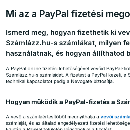
Mi az a PayPal fizetési meg
Ismerd meg, hogyan fizethetik ki vev
Számlázz.hu-s számlákat, milyen fel
használatnak, és hogyan állíthatod 
A PayPal online fizetési lehetőségével vevőid PayPal-fiók
Számlázz.hu-s számláidat. A fizetést a PayPal kezeli, a
technikai kapcsolatot pedig a Nevogate biztosítja.
Hogyan működik a PayPal-fizetés a Szá
A vevő a számlaértesítőből megnyithatja a
vevői számla
számláját, és az általad engedélyezett fizetési lehetősége
Ezután a PayPal felületén végezheti el a fizetést.