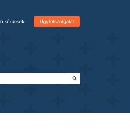
ri kérdések
Ügyfélszolgálat