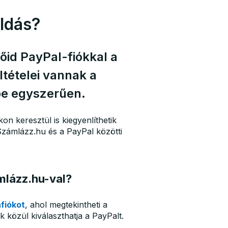
oldás?
őid PayPal-fiókkal a
tételei vannak a
be egyszerűen.
on keresztül is kiegyenlíthetik
 Számlázz.hu és a PayPal közötti
mlázz.hu-val?
fiókot
, ahol megtekintheti a
k közül kiválaszthatja a PayPalt.