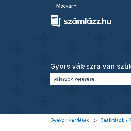
Magyar
Almenü megjelenítése for
Gyors válaszra van sz
Nincs javaslat, mert üres a keres
Gyakori kérdések
Beállítások /