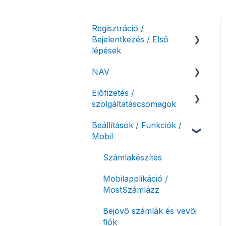
Regisztráció /
Bejelentkezés / Első
lépések
NAV
Felhasználó beállításai
Előfizetés /
Számlázási fiók kezdő
NAV online
szolgáltatáscsomagok
beállításai, első lépések
adatszolgáltatás
Beállítások / Funkciók /
Adóhatósági ellenőrzés
Szolgáltatáscsomag
Mobil
adatszolgáltatás
kiválasztása
NAV pénztárgép feladás
Szolgáltatáscsomag
Számlakészítés
(PTGSZLAH)
módosítása
Mobilapplikáció /
Számlaverzum
Fiók / felhasználó
MostSzámlázz
törlése
Bejövő számlák és vevői
Díjfizetés / díjtartozás /
fiók