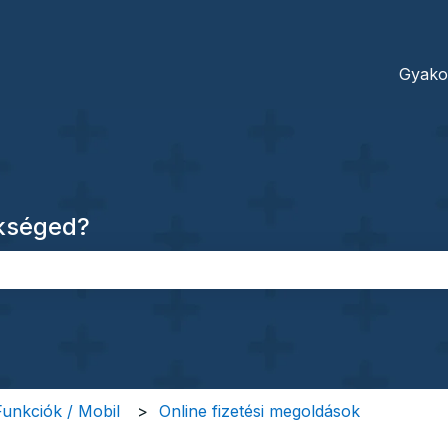
dításokhoz
Gyako
ükséged?
őmező.
 Funkciók / Mobil
Online fizetési megoldások