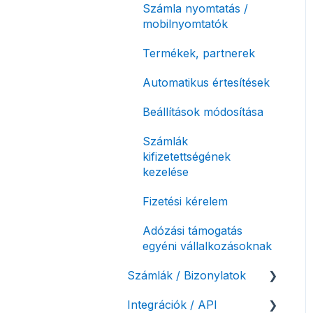
Számla nyomtatás /
mobilnyomtatók
Termékek, partnerek
Automatikus értesítések
Beállítások módosítása
Számlák
kifizetettségének
kezelése
Fizetési kérelem
Adózási támogatás
egyéni vállalkozásoknak
Számlák / Bizonylatok
Integrációk / API
Sztornó-, és helyesbítő