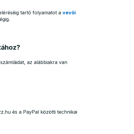
 eléréséig tartó folyamatot a
vevői
égig.
tához?
számláidat, az alábbiakra van
z.hu és a PayPal közötti technikai