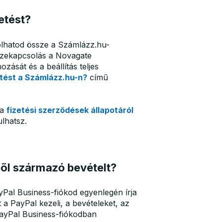
etést?
olhatod össze a Számlázz.hu-
sszekapcsolás a Novagate
zását és a beállítás teljes
etést a Számlázz.hu-n?
című
 a
fizetési szerződések állapotáról
lhatsz.
ől származó bevételt?
Pal Business-fiókod egyenlegén írja
a PayPal kezeli, a bevételeket, az
 PayPal Business-fiókodban