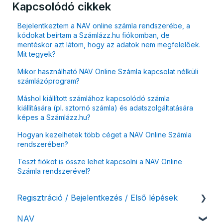
Kapcsolódó cikkek
Bejelentkeztem a NAV online számla rendszerébe, a
kódokat beírtam a Számlázz.hu fiókomban, de
mentéskor azt látom, hogy az adatok nem megfelelőek.
Mit tegyek?
Mikor használható NAV Online Számla kapcsolat nélküli
számlázóprogram?
Máshol kiállított számlához kapcsolódó számla
kiállítására (pl. sztornó számla) és adatszolgáltatására
képes a Számlázz.hu?
Hogyan kezelhetek több céget a NAV Online Számla
rendszerében?
Teszt fiókot is össze lehet kapcsolni a NAV Online
Számla rendszerével?
Regisztráció / Bejelentkezés / Első lépések
NAV
Felhasználó beállításai