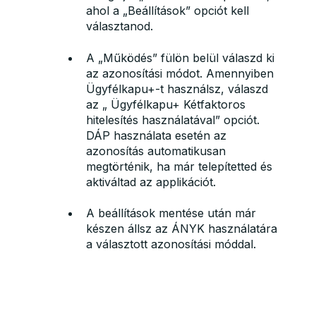
ahol a „Beállítások” opciót kell
választanod.
A „Működés” fülön belül válaszd ki
az azonosítási módot. Amennyiben
Ügyfélkapu+-t használsz, válaszd
az „ Ügyfélkapu+ Kétfaktoros
hitelesítés használatával” opciót.
DÁP használata esetén az
azonosítás automatikusan
megtörténik, ha már telepítetted és
aktiváltad az applikációt.
A beállítások mentése után már
készen állsz az ÁNYK használatára
a választott azonosítási móddal.