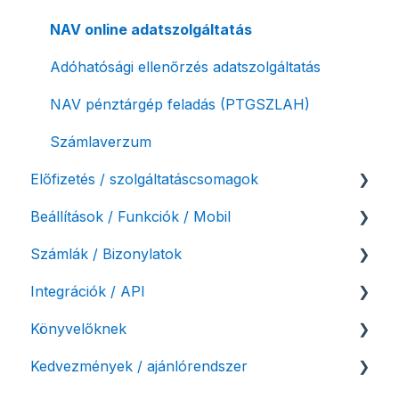
Számlázási fiók kezdő beállításai, első lépések
NAV online adatszolgáltatás
Adóhatósági ellenőrzés adatszolgáltatás
NAV pénztárgép feladás (PTGSZLAH)
Számlaverzum
Előfizetés / szolgáltatáscsomagok
Beállítások / Funkciók / Mobil
Szolgáltatáscsomag kiválasztása
Számlák / Bizonylatok
Szolgáltatáscsomag módosítása
Számlakészítés
Integrációk / API
Fiók / felhasználó törlése
Mobilapplikáció / MostSzámlázz
Sztornó-, és helyesbítő számla
Könyvelőknek
Díjfizetés / díjtartozás / korlátozás
Bejövő számlák és vevői fiók
Díjbekérő, szállítólevél
API interfész, Számla Agent
Kedvezmények / ajánlórendszer
Fizetési módok
Tömeges számlagenerálás
Előlegszámla, végszámla
Webshop pluginok
Listák / adatexport