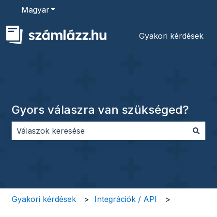
Magyar
Almenü megjelenítése fordításokhoz
Gyakori kérdések
Gyors válaszra van szükséged?
Nincs javaslat, mert üres a keresőmező.
Gyakori kérdések
Integrációk / API