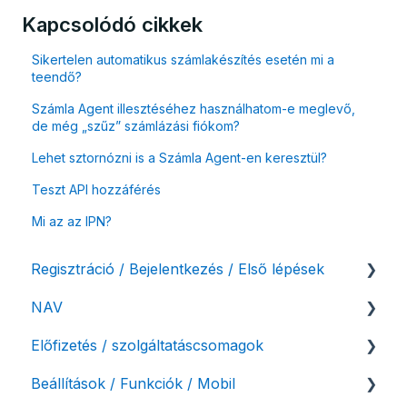
Kapcsolódó cikkek
Sikertelen automatikus számlakészítés esetén mi a
teendő?
Számla Agent illesztéséhez használhatom-e meglevő,
de még „szűz” számlázási fiókom?
Lehet sztornózni is a Számla Agent-en keresztül?
Teszt API hozzáférés
Mi az az IPN?
Regisztráció / Bejelentkezés / Első lépések
NAV
Felhasználó beállításai
Előfizetés / szolgáltatáscsomagok
Számlázási fiók kezdő beállításai, első lépések
NAV online adatszolgáltatás
Beállítások / Funkciók / Mobil
Adóhatósági ellenőrzés adatszolgáltatás
Szolgáltatáscsomag kiválasztása