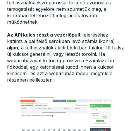
felhasználó/jelszó párossal történő azonosítás
támogatását egyelőre nem szüntetjük meg, a
korábban létrehozott integrációk tovább
működhetnek.
Az API kulcs részt a vezérlőpult
(eléréséhez
kattints a bal felső sarokban lévő számla ikonra)
alján
, a felhasználók alatti blokkban találod. Itt tudsz
új kulcsot generálni, vagy létezőt törölni. Ha
webáruházadat kötöd épp össze a Számlázz.hu
fiókoddal, egy kattintással tudod innen a kulcsot
kimásolni, és azt a webáruház modul megfelelő
részében beilleszteni.