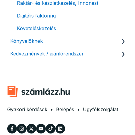
Raktár- és készletkezelés, Innonest
Termékek, partnerek
Digitális faktoring
Automatikus értesítések
Követeléskezelés
Beállítások módosítása
Könyvelőknek
Számlák kifizetettségének kezelése
Kedvezmények / ajánlórendszer
Listák / adatexport
Fizetési kérelem
Könyvelő program integrációk
Ajánlórendszer
Adózási támogatás egyéni vállalkozásoknak
SMARTBooks
Mobilnyomtatók
Könyvelői hozzáférés
Ingyenes csomag alapítványoknak
Marketing együttműködés
Gyakori kérdések
•
Belépés
•
Ügyfélszolgálat