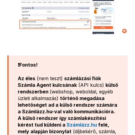
❗Fontos!
Az éles
(nem teszt)
számlázási fiók
Számla Agent kulcsának
(API kulcs)
külső
rendszerben
(webshop, weboldal, egyéb
üzleti alkalmazás)
történő megadása
lehetőséget ad a külső rendszer számára
a Számlázz.hu-val való kommunikációra.
A külső rendszer így számlakészítési
kérést tud küldeni a
Számlázz.hu
felé,
mely alapján bizonylat
(díjbekérő, számla,