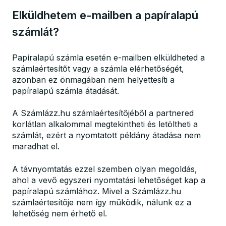
Elküldhetem e-mailben a papíralapú
számlát?
Papíralapú számla esetén e-mailben elküldheted a
számlaértesítőt vagy a számla elérhetőségét,
azonban ez önmagában nem helyettesíti a
papíralapú számla átadását.
A Számlázz.hu számlaértesítőjéből a partnered
korlátlan alkalommal megtekintheti és letöltheti a
számlát, ezért a nyomtatott példány átadása nem
maradhat el.
A távnyomtatás ezzel szemben olyan megoldás,
ahol a vevő egyszeri nyomtatási lehetőséget kap a
papíralapú számlához. Mivel a Számlázz.hu
számlaértesítője nem így működik, nálunk ez a
lehetőség nem érhető el.