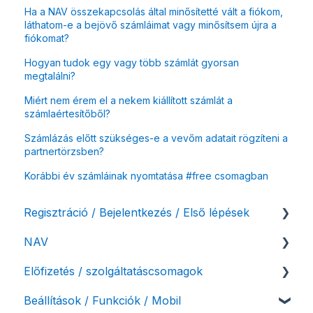
Ha a NAV összekapcsolás által minősítetté vált a fiókom,
láthatom-e a bejövő számláimat vagy minősítsem újra a
fiókomat?
Hogyan tudok egy vagy több számlát gyorsan
megtalálni?
Miért nem érem el a nekem kiállított számlát a
számlaértesítőből?
Számlázás előtt szükséges-e a vevőm adatait rögzíteni a
partnertörzsben?
Korábbi év számláinak nyomtatása #free csomagban
Regisztráció / Bejelentkezés / Első lépések
NAV
Felhasználó beállításai
Előfizetés / szolgáltatáscsomagok
Számlázási fiók kezdő beállításai, első lépések
NAV online adatszolgáltatás
Beállítások / Funkciók / Mobil
Adóhatósági ellenőrzés adatszolgáltatás
Szolgáltatáscsomag kiválasztása