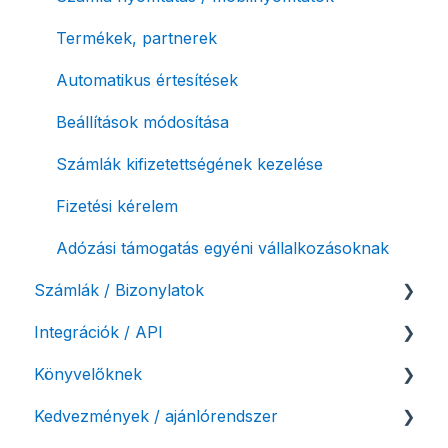
Termékek, partnerek
Automatikus értesítések
Beállítások módosítása
Számlák kifizetettségének kezelése
Fizetési kérelem
Adózási támogatás egyéni vállalkozásoknak
Számlák / Bizonylatok
Integrációk / API
Sztornó-, és helyesbítő számla
Könyvelőknek
Díjbekérő, szállítólevél
API interfész, Számla Agent
Kedvezmények / ajánlórendszer
Előlegszámla, végszámla
Webshop pluginok
Listák / adatexport