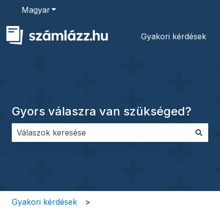
Magyar
Almenü megjelenítése fordításokhoz
Gyakori kérdések
Gyors válaszra van szükséged?
Nincs javaslat, mert üres a keresőmező.
Gyakori kérdések