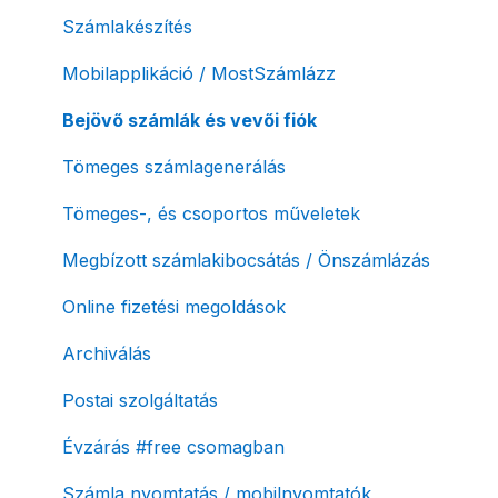
NAV pénztárgép feladás (PTGSZLAH)
Szolgáltatáscsomag módosítása
Számlakészítés
Számlaverzum
Fiók / felhasználó törlése
Mobilapplikáció / MostSzámlázz
Díjfizetés / díjtartozás / korlátozás
Bejövő számlák és vevői fiók
Fizetési módok
Tömeges számlagenerálás
Tömeges-, és csoportos műveletek
Megbízott számlakibocsátás / Önszámlázás
Online fizetési megoldások
Archiválás
Postai szolgáltatás
Évzárás #free csomagban
Számla nyomtatás / mobilnyomtatók